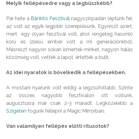
Melyik fellépésedre vagy a legbüszkébb?
Pár hete a
Bánkitó Fesztivál
nagyszínpadán léptünk fel,
az volt az egyik legjobb szereplésünk. Egyrészt azért,
mert egy olyan fesztivál volt, ahol rengeteg hasonló
korú és ízlésű ember volt a mi generációnkból.
Másrészt nagyon sokan ismertek minket, nagyon hálás
közönség volt, vették a lapot, értették a bulit.
Az idei nyaratok is bővelkedik a fellépésekben.
A mostani nyarunk volt eddig a legzsúfoltabb. Szinte
az összes nagyobb fesztiválon ott voltunk,
augusztusra már csak 2-3 maradt. Legközelebb a
Szigeten
fogunk fellépni a Magic Mirrorban.
Van valamilyen fellépés előtti rítusotok?