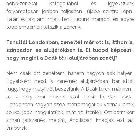
hobbizenekar kategóriából, és igyekszünk
folyamatosan jobban teljesíteni, újabb szintre lépni.
Talán ez az, ami miatt fent tudunk maradni, és egyre
több embernek tetszik a zenénk.
Tanultál Londonban, zenéltél már ott is, itthon is,
színpadon és aluljárókban is. El tudod képzelni,
hogy megint a Deák téri aluljáróban zenélj?
Nem csak ott zenéltem, hanem nagyon sok helyen.
Egyébként most is zenélnék aluljárókban, bár attól
függ, hogy melyikről beszélünk. A Deák téren már nem,
az a hely már másról szól, kicsit le van lakva.
Londonban nagyon szép metrómegállók vannak, amik
sokkal jobb hangulatúak, mint az itteniek. Ott bármikor
simán játszanék megint, Angliában imádják ezt az
emberek.