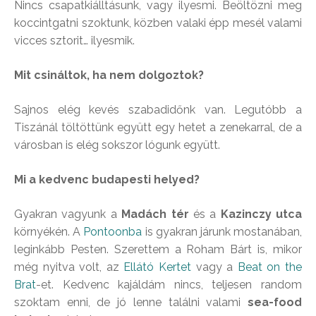
Nincs csapatkiálltásunk, vagy ilyesmi. Beöltözni meg
koccintgatni szoktunk, közben valaki épp mesél valami
vicces sztorit… ilyesmik.
Mit csináltok, ha nem dolgoztok?
Sajnos elég kevés szabadidőnk van. Legutóbb a
Tiszánál töltöttünk együtt egy hetet a zenekarral, de a
városban is elég sokszor lógunk együtt.
Mi a kedvenc budapesti helyed?
Gyakran vagyunk a
Madách tér
és a
Kazinczy utca
környékén. A
Pontoonba
is gyakran járunk mostanában,
leginkább Pesten. Szerettem a Roham Bárt is, mikor
még nyitva volt, az
Ellátó Kertet
vagy a
Beat on the
Brat
-et. Kedvenc kajáldám nincs, teljesen random
szoktam enni, de jó lenne találni valami
sea-food