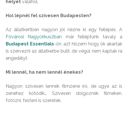
helyet
valahol.
Hol lépnél fel szívesen Budapesten?
Az állatkertben nagyon jól nézne ki egy fellépés. A
Fővárosi Nagycirkuszban
már felléptünk tavaly a
Budapest Essentials
-ön, azt hiszem hogy ők akartak
is szervezni az állatkerbe bulit, de végül nem kaptak rá
engedélyt.
Mi lennél, ha nem lennél énekes?
Nagyon szívesen lennék filmzene író, de ugye az is
zenéhez kötődik… Szívesen dolgoznék filmeken,
fotózni, festeni is szeretek.