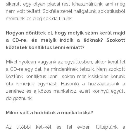
sikerült egy olyan piacai rést kihasználnunk, ami még
nem volt telített. Sokféle zenét hallgatunk, sok stílusból
merítünk, és elég sok dalt írunk.
Hogyan döntitek el, hogy melyik szám kerül majd
a CD-re, és melyik íródik a fióknak? Szokott
köztetek konfliktus lenni emiatt?
Mivel nyolcan vagyunk az együttesben, akkor kerül fel
a CD-re egy dal, ha mindenkinek tetszik. Nem szokott
köztünk konfliktus lenni, sokan már kisiskolás korunk
óta ismerjük egymást. Hasonló a hozzáállásunk a
zenéhez és a közös munkához, ezért könnyű együtt
dolgoznunk.
Mikor vált a hobbitok a munkátokká?
Az utóbbi két-két és fél évben túlléptünk a