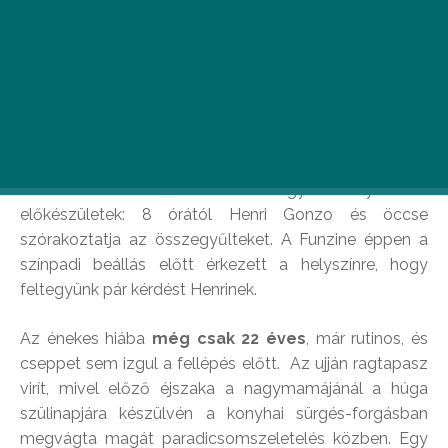
Henri Gonzonak, a Fran Palermo frontemberének
mozgalmas a nyara, fellépésről fellépésre jár.
Nekünk mégis sikerült elcsípnünk őt az egyik
jelenése előtt.
Az Eiffel téren lévő
Zsiráfnál
nagyban folynak az
előkészületek: 8 órától Henri Gonzo és öccse
szórakoztatja az összegyűlteket. A Funzine éppen a
színpadi beállás előtt érkezett a helyszínre, hogy
feltegyünk pár kérdést Henrinek.
Az énekes hiába
még csak 22 éves
, már rutinos, és
cseppet sem izgul a fellépés előtt. Az ujján ragtapasz
virít, mivel előző éjszaka a nagymamájánál a húga
szülinapjára készülvén a konyhai sürgés-forgásban
megvágta magát paradicsomszeletelés közben. Egy