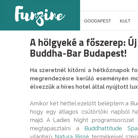
GOODAPEST
KULT
A hölgyeké a főszerep: Ú
Buddha-Bar Budapest!
Ha szeretnél kitörni a hétköznapok 
megrendezésre kerülő eseményén mos
élvezzük a híres hotel által nyújtott l
Amikor két héttel ezelőtt beléptem a Bu
hogy egy átlagos csütörtöki napból 
majd. A Ladies Night programsorozat 
megtapasztalni a
Buddhattitude Spa
világhírű
Natura Bissé
termékeivel szép