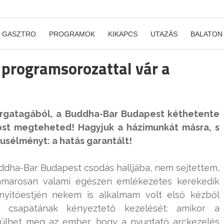
GASZTRO
PROGRAMOK
KIKAPCS
UTAZÁS
BALATON
j programsorozattal vár a
forgatagából, a Buddha-Bar Budapest kéthetente
t megteheted! Hagyjuk a házimunkát másra, s
uxusélményt: a hatás garantált!
ddha-Bar Budapest csodás halljába, nem sejtettem,
hamarosan valami egészen emlékezetes kerekedik
nyitóestjén nekem is alkalmam volt első kézből
csapatának kényeztető kezelését: amikor a
ülhet meg az ember, hogy a nyugtató arckezelés