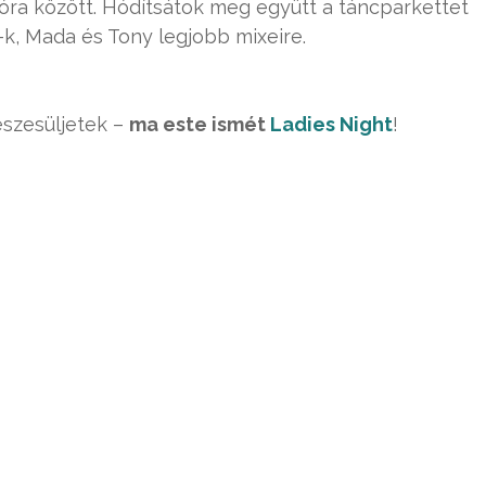
 óra között. Hódítsátok meg együtt a táncparkettet
j-k, Mada és Tony legjobb mixeire.
észesüljetek –
ma este ismét
Ladies Night
!