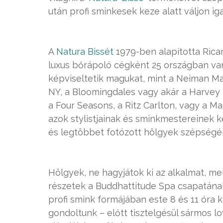
után profi sminkesek keze alatt váljon ig
A
Natura Bissét
1979-ben alapította Ricar
luxus bőrápoló cégként 25 országban van
képviseltetik magukat, mint a Neiman M
NY, a Bloomingdales vagy akár a Harvey 
a Four Seasons, a Ritz Carlton, vagy a Ma
azok stylistjainak és sminkmestereinek 
és legtöbbet fotózott hölgyek szépségén
Hölgyek, ne hagyjátok ki az alkalmat, m
részetek a Buddhattitude Spa csapatának
profi smink formájában este 8 és 11 óra kö
gondoltunk – előtt tisztelgésül sármos l