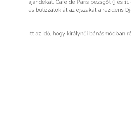
ajándékát, Café de Paris pezsgőt 9 és 11
és bulizzátok át az éjszakát a rezidens D
Itt az idő, hogy királynői bánásmódban r