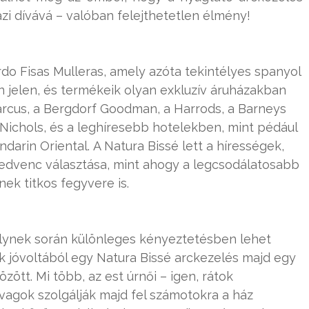
azi dívává – valóban felejthetetlen élmény!
do Fisas Mulleras, amely azóta tekintélyes spanyol
 jelen, és termékeik olyan exkluzív áruházakban
arcus, a Bergdorf Goodman, a Harrods, a Barneys
Nichols, és a leghíresebb hotelekben, mint pédául
ndarin Oriental. A Natura Bissé lett a hírességek,
kedvenc választása, mint ahogy a legcsodálatosabb
ek titkos fegyvere is.
elynek során különleges kényeztetésben lehet
 jóvoltából egy Natura Bissé arckezelés majd egy
zött. Mi több, az est úrnői – igen, rátok
ovagok szolgálják majd fel számotokra a ház