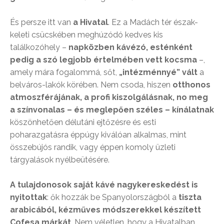
És persze itt van
a Hivatal
. Ez a Madách tér észak-
keleti csücskében meghúzódó kedves kis
találkozóhely –
napközben kávézó, esténként
pedig a szó legjobb értelmében vett kocsma
–,
amely mára fogalommá, sőt,
„intézménnyé” vált
a
belváros-lakók körében. Nem csoda, hiszen
otthonos
atmoszférájának, a profi kiszolgálásnak, no meg
a színvonalas – és meglepően széles – kínálatnak
köszönhetően délutáni ejtőzésre és esti
poharazgatásra éppúgy kiválóan alkalmas, mint
összebújós randik, vagy éppen komoly üzleti
tárgyalások nyélbeütésére.
A tulajdonosok saját kávé nagykereskedést is
nyitottak
: ők hozzák be Spanyolországból a
tiszta
arabicából, kézműves módszerekkel készített
Cofesa márkát
. Nem véletlen, hogy a Hivatalban