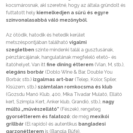
kocsmárosnak, aki szeretné, hogy az általa gründolt és
futtatott hely
kiemelkedjen a sűrű és egyre
színvonalasabbá váló mezőnyből
.
Az ötödik, hatodik és hetedik kerület
metszéspontjában található
vigalmi
szegletben
szinte mindenki talál a gusztusának,
pénztárcájának, hangulatának megfelelő etető- és
itatóhelyet. Van itt
fine dining étterem
(Vian, M, stb.),
elegáns borbár
(Doblo Wine & Bar, Double You
Borbár, stb.)
izgalmas art-bar
(Telep, Kolor, Spíler,
Kisüzem, stb.)
számtalan romkocsma és klub
(Gozsdu Manó Klub, 400, Mika Tivadar Mulató, Ellátó
kert, Szimpla Kert, Anker klub, Grandió, stb.),
nagy
múltú „művészellátó”
(Fészek), rengeteg
gyorsétterem és falatozó
; de még
mexikói
grillbár
(El rapido) és autentikus
bangladesi
garzonétterem
is (Bangla Büfé).