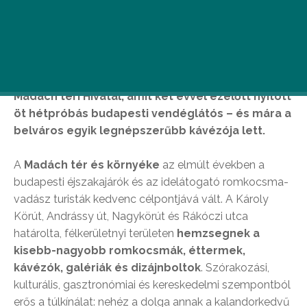
A legjobb dolgok mindig pár lelkes, hozzáértő és
talpraesett ember összebeszéléséből,
összefogásából és ötleteiből születnek. Mint a
Madách téri Hivatal, amit két évvel ezelőtt nyitott
öt hétpróbás budapesti vendéglátós – és mára a
belváros egyik legnépszerűbb kávézója lett.
A
Madách tér és környéke
az elmúlt években a
budapesti éjszakajárók és az idelátogató romkocsma-
vadász turisták kedvenc célpontjává vált. A Károly
Körút, Andrássy út, Nagykörút és Rákóczi utca
határolta, félkerületnyi területen
hemzsegnek a
kisebb-nagyobb romkocsmák, éttermek,
kávézók, galériák és dizájnboltok
. Szórakozási,
kulturális, gasztronómiai és kereskedelmi szempontból
erős a túlkínálat: nehéz a dolga annak a kalandorkedvű