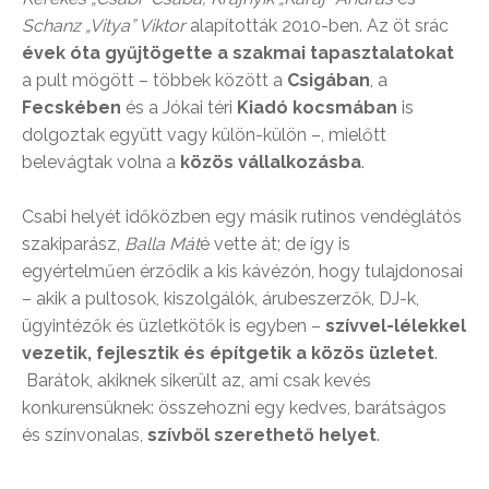
Schanz „Vitya” Viktor
alapították 2010-ben. Az öt srác
évek óta gyűjtögette a szakmai tapasztalatokat
a pult mögött – többek között a
Csigában
, a
Fecskében
és a Jókai téri
Kiadó kocsmában
is
dolgoztak együtt vagy külön-külön –, mielőtt
belevágtak volna a
közös vállalkozásba
.
Csabi helyét időközben egy másik rutinos vendéglátós
szakiparász,
Balla Mát
é vette át; de így is
egyértelműen érződik a kis kávézón, hogy tulajdonosai
– akik a pultosok, kiszolgálók, árubeszerzők, DJ-k,
ügyintézők és üzletkötők is egyben –
szívvel-lélekkel
vezetik, fejlesztik és építgetik a közös üzletet
.
Barátok, akiknek sikerült az, ami csak kevés
konkurensüknek: összehozni egy kedves, barátságos
és színvonalas,
szívből szerethető helyet
.