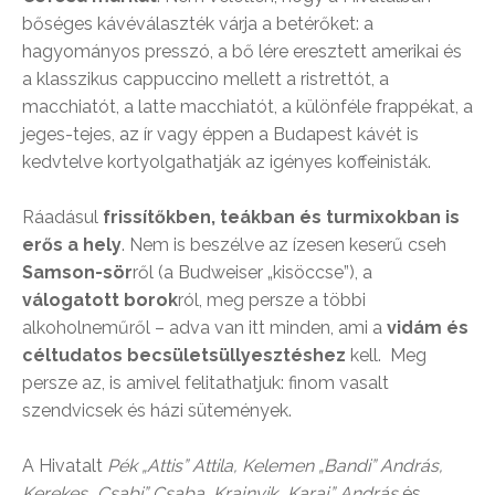
bőséges kávéválaszték várja a betérőket: a
hagyományos presszó, a bő lére eresztett amerikai és
a klasszikus cappuccino mellett a ristrettót, a
macchiatót, a latte macchiatót, a különféle frappékat, a
jeges-tejes, az ír vagy éppen a Budapest kávét is
kedvtelve kortyolgathatják az igényes koffeinisták.
Ráadásul
frissítőkben, teákban és turmixokban is
erős a hely
. Nem is beszélve az ízesen keserű cseh
Samson-sör
ről (a Budweiser „kisöccse”), a
válogatott borok
ról, meg persze a többi
alkoholneműről – adva van itt minden, ami a
vidám és
céltudatos becsületsüllyesztéshez
kell. Meg
persze az, is amivel felitathatjuk: finom vasalt
szendvicsek és házi sütemények.
A Hivatalt
Pék „Attis” Attila, Kelemen „Bandi” András,
Kerekes „Csabi” Csaba, Krajnyik „Karaj” András
és