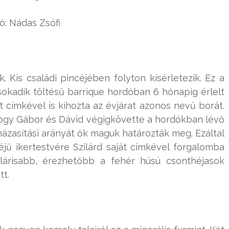
ó: Nádas Zsófi
. Kis családi pincéjében folyton kísérletezik. Ez a
kadik töltésű barrique hordóban 6 hónapig érlelt
át címkével is kihozta az évjárat azonos nevű borát.
, hogy Gábor és Dávid végigkövette a hordókban lévő
 házasítási arányát ők maguk határozták meg. Ezáltal
éjű ikertestvére Szilárd saját címkével forgalomba
ulárisabb, érezhetőbb a fehér húsú csonthéjasok
tt.