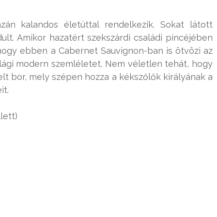
zán kalandos életúttal rendelkezik. Sokat látott
lt. Amikor hazatért szekszárdi családi pincéjében
ahogy ebben a Cabernet Sauvignon-ban is ötvözi az
világi modern szemléletet. Nem véletlen tehát, hogy
relt bor, mely szépen hozza a kékszőlők királyának a
t.
lett)