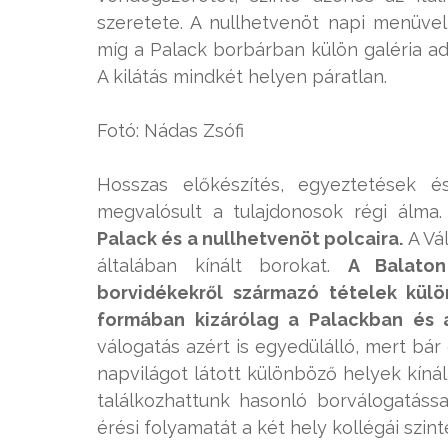
szeretete. A nullhetvenöt napi menüvel
míg a Palack borbárban külön galéria a
A kilátás mindkét helyen páratlan.
Fotó: Nádas Zsófi
Hosszas előkészítés, egyeztetések é
megvalósult a tulajdonosok régi álma
Palack és a nullhetvenöt polcaira.
A Vá
általában kínált borokat.
A Balaton
borvidékekről származó tételek kül
formában kizárólag a Palackban és 
válogatás azért is egyedülálló, mert b
napvilágot látott különböző helyek kí
találkozhattunk hasonló borválogatáss
érési folyamatát a két hely kollégái szin