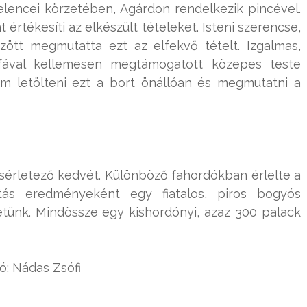
lencei körzetében, Agárdon rendelkezik pincével.
 értékesíti az elkészült tételeket. Isteni szerencse,
zött megmutatta ezt az elfekvő tételt. Izgalmas,
s fával kellemesen megtámogatott közepes teste
m letölteni ezt a bort önállóan és megmutatni a
 kísérletező kedvét. Különböző fahordókban érlelte a
ás eredményeként egy fiatalos, piros bogyós
tünk. Mindössze egy kishordónyi, azaz 300 palack
ó: Nádas Zsófi