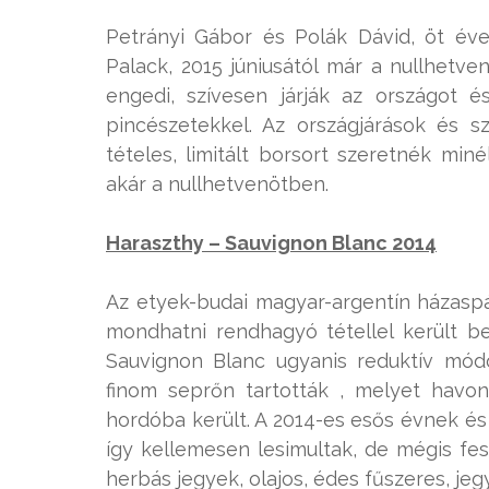
Petrányi Gábor és Polák Dávid, öt év
Palack, 2015 júniusától már a nullhetven
engedi, szívesen járják az országot
pincészetekkel. Az országjárások és 
tételes, limitált borsort szeretnék mi
akár a nullhetvenötben.
Haraszthy – Sauvignon Blanc 2014
Az etyek-budai magyar-argentín házaspár
mondhatni rendhagyó tétellel került be
Sauvignon Blanc ugyanis reduktív módo
finom seprőn tartották , melyet havon
hordóba került. A 2014-es esős évnek és
így kellemesen lesimultak, de mégis fes
herbás jegyek, olajos, édes fűszeres, jeg