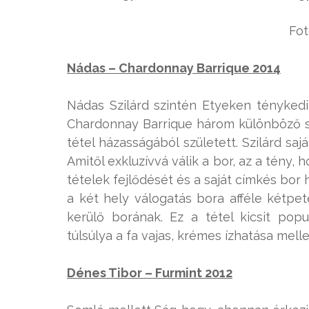
Fot
Nádas – Chardonnay Barrique 2014
Nádas Szilárd szintén Etyeken ténykedik
Chardonnay Barrique három különböző so
tétel házasságából született. Szilárd saj
Amitől exkluzívvá válik a bor, az a tény
tételek fejlődését és a saját címkés bor
a két hely válogatás bora afféle kétpet
kerülő borának. Ez a tétel kicsit pop
túlsúlya a fa vajas, krémes ízhatása melle
Dénes Tibor – Furmint 2012