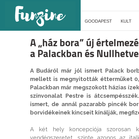
GOODAPEST
KULT
A „ház bora” új értelmez
a Palackban és Nullhetv
A Budáról már jól ismert Palack borb
mellett is megnyitották éttermüket 0,
Palackban már megszokott házias ízek
színvonalat Pestre is átcsempésszék
ismert, de annál pazarabb pincék bor
borvidékeinek kincseit kínálják, megfiz
A két hely koncepciója szorosan k
vendégszeretet, szinte azonos az ita