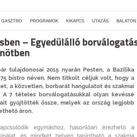
GASZTRO
PROGRAMOK
KIKAPCS
UTAZÁS
BALATON
ésben – Egyedülálló borválogatá
enötben
ár tulajdonosai 2015 nyarán Pesten, a Bazilika
75 bistro néven. Nem titkolt céljuk volt, hogy a
et, a közvetlen, borbarát hangulatot és szakmai
. A 7 tételes borválogatásukkal olyan kevéssé
ait gyűjtötték össze, melyek az ország legjobb
ethető áron.
apcsolódik egymáshoz, hasonlóan érezhető a
lkínálat, és mindkét helyen tapintható a szakma