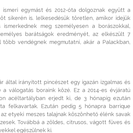
e ismeri egymást és 2012-óta dolgoznak együtt a
öt sikerén is. lelkesedésük töretlen, amikor idejük
 és ismerkednek meg személyesen a borászokkal,
személyes barátságok eredményét, az elkészült 7
nél több vendégnek megmutatni, akár a Palackban,
 által irányított pincészet egy igazán izgalmas és
 a válogatás boraink közé. Ez a 2014-es évjáratú
n acéltartályban erjedt ki, de 3 hónapig ezután
ta felkavartak. Ezután pedig 5 hónapra barrique
 az etyeki meszes talajnak köszönhető élénk savak
zesek. Továbbá a zöldes, citrusos, vágott füves és
yekkel egészülnek ki.