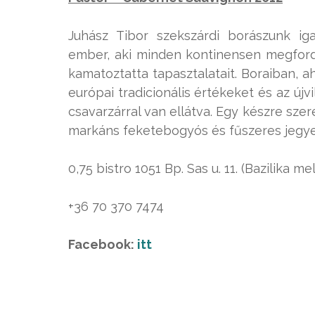
Juhász Tibor szekszárdi borászunk iga
ember, aki minden kontinensen megfordu
kamatoztatta tapasztalatait. Boraiban, 
európai tradicionális értékeket és az új
csavarzárral van ellátva. Egy készre sze
markáns feketebogyós és fűszeres jegyei
0,75 bistro 1051 Bp. Sas u. 11. (Bazilika mel
+36 70 370 7474
Facebook:
itt