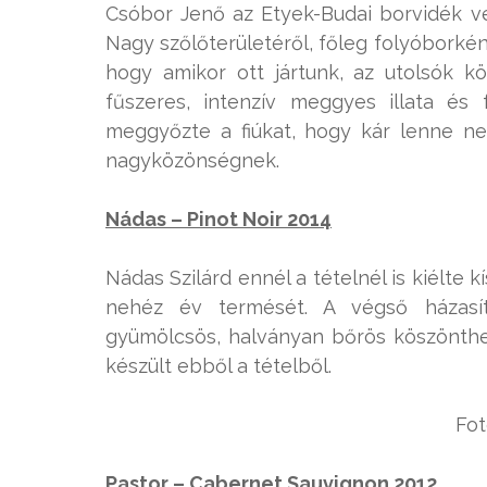
Csóbor Jenő az Etyek-Budai borvidék ve
Nagy szőlőterületéről, főleg folyóborként
hogy amikor ott jártunk, az utolsók kö
fűszeres, intenzív meggyes illata é
meggyőzte a fiúkat, hogy kár lenne ne
nagyközönségnek.
Nádas – Pinot Noir 2014
Nádas Szilárd ennél a tételnél is kiélte
nehéz év termését. A végső házasít
gyümölcsös, halványan bőrös köszönthe
készült ebből a tételből.
Fot
Pastor – Cabernet Sauvignon 2012