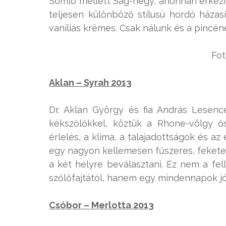
Somló mellett Ság-hegy, ahonnan érkezik
teljesen különböző stílusú hordó házas
vaníliás krémes. Csak nálunk és a pincéné
Fot
Aklan – Syrah 2013
Dr. Aklan György és fia András Lesence
kékszőlőkkel, köztük a Rhone-völgy ős
érlelés, a klíma, a talajadottságok és a
egy nagyon kellemesen fűszeres, fekete 
a két helyre beválasztani. Ez nem a fel
szőlőfajtától, hanem egy mindennapok jó 
Csóbor – Merlotta 2013