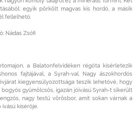
 nagyon komoly talajról ez a minerális furmint. Két
ításából: egyik pörkölt magvas kis hordó, a másik
l fellelhető.
ó: Nádas Zsófi
tomajon, a Balatonfelvidéken régóta kísérletezik
honos fajtájával, a Syrah-val. Nagy ászokhordós
z évjárat kiegyensúlyozottsága teszik lehetővé, hogy
bogyós gyümölcsös, igazán jóivású Syrah-t sikerült
lengzős, nagy testű vörösbor, amit sokan várnak a
ivású kísérője.