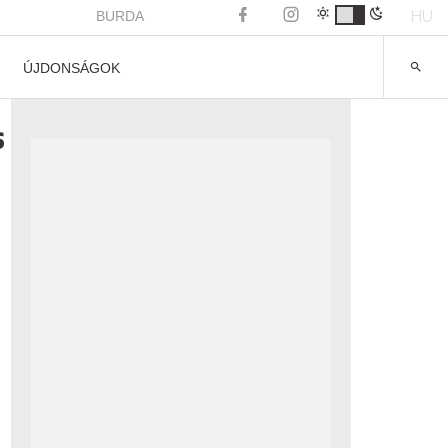
HU
BURDA
ÚJDONSÁGOK
s