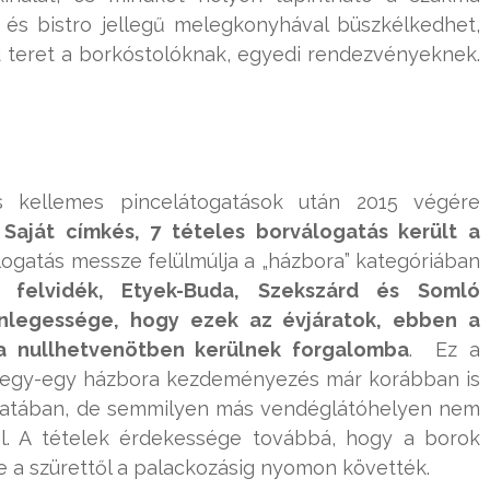
 és bistro jellegű melegkonyhával büszkélkedhet,
d teret a borkóstolóknak, egyedi rendezvényeknek.
s kellemes pincelátogatások után 2015 végére
.
Saját címkés, 7 tételes borválogatás került a
logatás messze felülmúlja a „házbora” kategóriában
 felvidék, Etyek-Buda, Szekszárd és Somló
önlegessége, hogy ezek az évjáratok, ebben a
a nullhetvenötben kerülnek forgalomba
. Ez a
ár egy-egy házbora kezdeményezés már korábban is
nálatában, de semmilyen más vendéglátóhelyen nem
al. A tételek érdekessége továbbá, hogy a borok
te a szürettől a palackozásig nyomon követték.