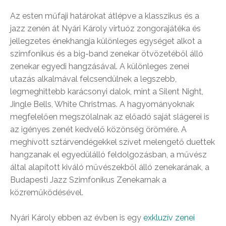
Az esten műfaji határokat átlépve a klasszikus és a
jazz zenén át Nyári Károly virtuóz zongorajátéka és
jellegzetes énekhangja különleges egységet alkot a
szimfonikus és a big-band zenekar ötvözetéből álló
zenekar egyedi hangzásával. A különleges zenei
utazás alkalmával felcsendülnek a legszebb,
legmeghittebb karácsonyi dalok, mint a Silent Night,
Jingle Bells, White Christmas. A hagyományoknak
megfelelően megszólalnak az előadó saját slágerei is
az igényes zenét kedvelő közönség örömére. A
meghívott sztárvendégekkel szívet melengető duettek
hangzanak el egyedülálló feldolgozásban, a művész
által alapított kiváló művészekből álló zenekarának, a
Budapesti Jazz Szimfonikus Zenekarnak a
közreműködésével.
Nyári Károly ebben az évben is egy
exkluzív zenei