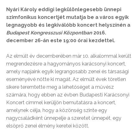
Nyári Károly eddigi legkülönlegesebb ünnepi
szimfonikus koncertjét mutatja be a város egyik
legnagyobb és legkiválóbb koncert helyszínén a
Budapest Kongresszusi Központban
2016.
december 26-án este 19:00 órai kezdettel.
Az elmúlt év decemberében már 10. alkalommal került
megrendezésre a hagyományos karácsonyi koncert,
amely napjaink egyik legrangosabb zenei és társasági
eseményévé nőtte ki magát. Az elmúlt évek töretlen
sikere teremtette meg a lehetőséget a művész
számára, hogy ebben az évben Budapesti Karácsonyi
Koncert címmel kerüljön bemutatásra a koncert,
amelynek célja, hogy a közönség szinte egy
nagycsaládként ünnepelje a szeretet ünnepét, egy
elsöprő zenei élmény keretei között.