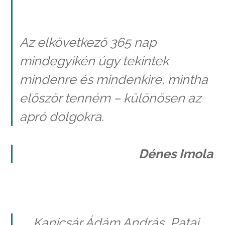
Az elkövetkező 365 nap
mindegyikén úgy tekintek
mindenre és mindenkire, mintha
először tenném – különösen az
apró dolgokra.
Dénes Imola
Kanicsár Ádám András, Patai