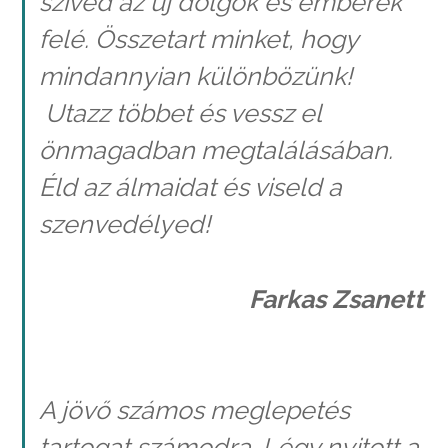
szíved az új dolgok és emberek
felé. Összetart minket, hogy
mindannyian különbözünk!
Utazz többet és vessz el
önmagadban megtalálásában.
Éld az álmaidat és viseld a
szenvedélyed!
Farkas Zsanett
A jövő számos meglepetés
tartogat számodra. Légy nyitott a