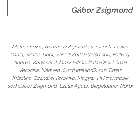
Gábor Zsigmond
Molnár Edina, Andrássy Ági,
Farkas Zsanett,
Dénes
Imola,
S
zabó Tibor,
Váradi Zoltán (felső sor)
, Hidvégi
Andrea,
Kanicsár Ádám András, Patai Orsi,
Lénárt
Veronika,
Németh Kriszti (második sor)
Timár
Krisztina,
Szendrei Veronika,
Magyar Vivi (harmadik
sor)
Gábor Zsigmond, Szalai Ágota, Biegelbauer Norbi