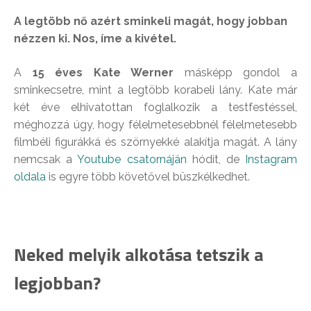
A legtöbb nő azért sminkeli magát, hogy jobban
nézzen ki. Nos, íme a kivétel.
A
15 éves Kate Werner
másképp gondol a
sminkecsetre, mint a legtöbb korabeli lány. Kate már
két éve elhivatottan foglalkozik a testfestéssel,
méghozzá úgy, hogy félelmetesebbnél félelmetesebb
filmbéli figurákká és szörnyekké alakítja magát. A lány
nemcsak a
Youtube csatornáján
hódít, de
Instagram
oldala
is egyre több követővel büszkélkedhet.
Neked melyik alkotása tetszik a
legjobban?