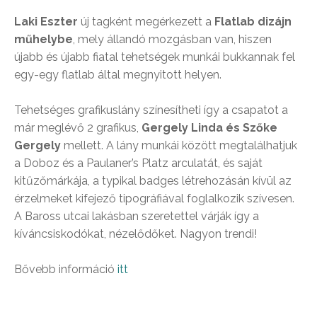
Laki Eszter
új tagként megérkezett a
Flatlab dizájn
műhelybe
, mely állandó mozgásban van, hiszen
újabb és újabb fiatal tehetségek munkái bukkannak fel
egy-egy flatlab által megnyitott helyen.
Tehetséges grafikuslány színesítheti így a csapatot a
már meglévő 2 grafikus,
Gergely
Linda és Szőke
Gergely
mellett. A lány munkái között megtalálhatjuk
a Doboz és a Paulaner’s Platz arculatát, és saját
kitűzőmárkája, a typikal badges létrehozásán kívül az
érzelmeket kifejező tipográfiával foglalkozik szívesen.
A Baross utcai lakásban szeretettel várják így a
kíváncsiskodókat, nézelődőket. Nagyon trendi!
Bővebb információ
itt