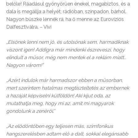
belőle! Ráadásul gyönyörűen énekel, magabiztos, és a
dala is megállja a helyét, rádióban, színpadon, bárhol.
Nagyon büszke lennék rá, ha ő menne az Eurovíziós
Dalfesztiválra. – Vivi
„Elsőnek lenni nem jó, és utolsónak sem, harmadiknak
viszont igen! Addigra már mindenki észreveszi, hogy
elindult a műsor, még nem mentek el a reklám miatt…
Nagyon várom!”
„Azért indulok már harmadszor ebben a műsorban,
mert szerintem hatalmas megtiszteltetés az embernek
a hazáját képviselni külföldön! Aki kijut oda, az
mutathatja meg, hogy mi az, amit mi magyarok
gondolunk a zenéről.”
„Az elődöntőben egy teljesen más, szimfonikus
hangszerelésben adtam elő a dalt, sokkal elegánsabb