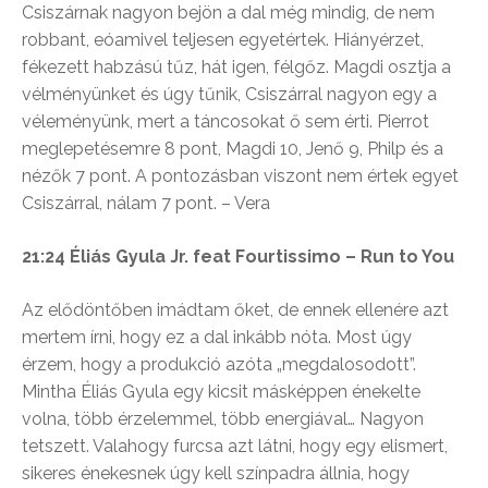
Csiszárnak nagyon bejön a dal még mindig, de nem
robbant, eóamivel teljesen egyetértek. Hiányérzet,
fékezett habzású tűz, hát igen, félgőz. Magdi osztja a
vélményünket és úgy tűnik, Csiszárral nagyon egy a
véleményünk, mert a táncosokat ő sem érti. Pierrot
meglepetésemre 8 pont, Magdi 10, Jenő 9, Philp és a
nézők 7 pont. A pontozásban viszont nem értek egyet
Csiszárral, nálam 7 pont. – Vera
21:24 Éliás Gyula Jr. feat Fourtissimo – Run to You
Az elődöntőben imádtam őket, de ennek ellenére azt
mertem írni, hogy ez a dal inkább nóta. Most úgy
érzem, hogy a produkció azóta „megdalosodott”.
Mintha Éliás Gyula egy kicsit másképpen énekelte
volna, több érzelemmel, több energiával… Nagyon
tetszett. Valahogy furcsa azt látni, hogy egy elismert,
sikeres énekesnek úgy kell színpadra állnia, hogy