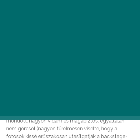
örömmel. Máris belecsapunk a közepébe, Szűcs Gabi
már a színfalak mögött.
20:37 Szűcs Gabi
–
Úgysem felejtesz el
Ami azonnal látható, hogy a színpadi megjelenésen
változtattak Gabiék. A dal nekem még mindig tetszik, a
rádióban is hallottam már. Gabi profizmussal és
nyugodtan kezdi a showt, nem egetrengető, de biztos
kezdés. Pierot bevallottan ezt dudorászta
kávékevergetés közben, de csak 6 pontot adott. – Vera
A nézők hat pontot adtak Gabinak… Én még rádobtam
volna egy kávéskanálnyival, és adtam volna neki
legalább egy hetest, már csak azért is, amit Magdi
mondott: nagyon vidám és magabiztos, egyáltalán
nem görcsöl (nagyon türelmesen viselte, hogy a
fotósok kissé erőszakosan utasítgatják a backstage-