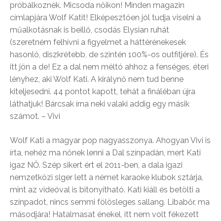
próbálkoznék. Micsoda nőikon! Minden magazin
címlapjára Wolf Katit! Elképesztően jól tudja viselni a
műalkotásnak is beillő, csodás Elysian ruhát
(szeretném felhívni a figyelmet a háttérénekesek
hasonló, diszkrétebb, de szintén 100%-os outfitjére). És
itt jön a de! Ez a dal nem méltó ahhoz a fenséges, éteri
lényhez, aki Wolf Kati. A királynő nem tud benne
kiteljesedni. 44 pontot kapott, tehát a fináléban újra
láthatjuk! Bárcsak írna neki valaki addig egy másik
számot. – Vivi
Wolf Kati a magyar pop nagyasszonya. Ahogyan Vivi is
írta, nehéz ma nőnek lenni a Dal színpadán, mert Kati
igaz NŐ. Szép sikert ért el 2011-ben, a dala igazi
nemzetközi slger lett a német karaoke klubok sztárja,
mint az videóval is bitonyítható. Kati kiáll és betölti a
színpadot, nincs semmi fölösleges sallang. Libabőr, ma
másodjára! Hatalmasat énekel, itt nem volt fékezett