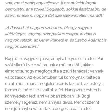
volt, most pedig egy teljesen új produkciót fogok
bemutatni, ami sokkal Bogisabb, sokkal fiatalosabb, de
azért remélem, hogy a dal üzenete érintetlen maradt.”
„A Passed-et nagyon szeretem, ők egy nagyon
különleges, vagány, szimpatikus csapat. Ív dala is
nagyon tetszik, az Other Planeté is, és Szabó Ádámot is
nagyon szeretem.”
Bogitól el vagyok ájulva, annyira helyes és hiteles. Pár
szót sikerült vele váltanunk a műsor előtt, akkor
elmondta, hogy megfogadta a zsűri tanácsát vannak
változások. Az elődöntőben túl komolynak ítélték a
dalát, most már a megjelenésén is lazított, az estélyit
farmer és bőrdzseki váltotta fel. Hangszerelésben is
könnyedebb lett, ami valóban jobban illik Bogi
személyiségéhez, nem annyira dívás. Pierrot szerint
nem jó irányba változtak a dolgok, a dal hitelét