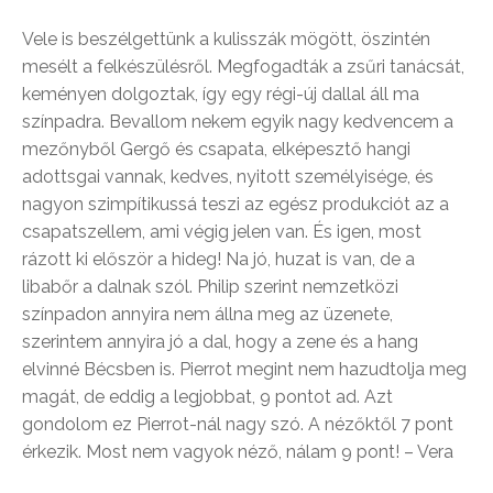
Vele is beszélgettünk a kulisszák mögött, öszintén
mesélt a felkészülésről. Megfogadták a zsűri tanácsát,
keményen dolgoztak, így egy régi-új dallal áll ma
színpadra. Bevallom nekem egyik nagy kedvencem a
mezőnyből Gergő és csapata, elképesztő hangi
adottsgai vannak, kedves, nyitott személyisége, és
nagyon szimpítikussá teszi az egész produkciót az a
csapatszellem, ami végig jelen van. És igen, most
rázott ki először a hideg! Na jó, huzat is van, de a
libabőr a dalnak szól. Philip szerint nemzetközi
színpadon annyira nem állna meg az üzenete,
szerintem annyira jó a dal, hogy a zene és a hang
elvinné Bécsben is. Pierrot megint nem hazudtolja meg
magát, de eddig a legjobbat, 9 pontot ad. Azt
gondolom ez Pierrot-nál nagy szó. A nézőktől 7 pont
érkezik. Most nem vagyok néző, nálam 9 pont! – Vera