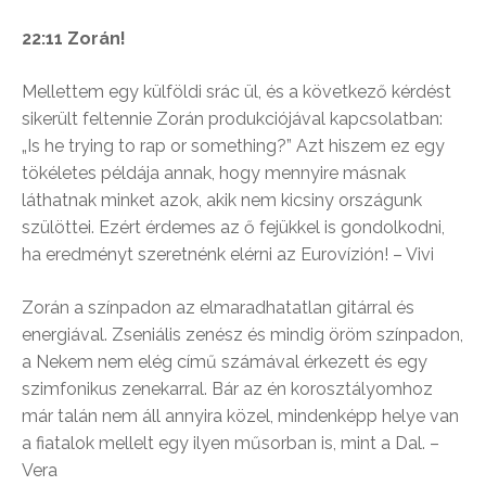
22:11 Zorán!
Mellettem egy külföldi srác ül, és a következő kérdést
sikerült feltennie Zorán produkciójával kapcsolatban:
„Is he trying to rap or something?” Azt hiszem ez egy
tökéletes példája annak, hogy mennyire másnak
láthatnak minket azok, akik nem kicsiny országunk
szülöttei. Ezért érdemes az ő fejükkel is gondolkodni,
ha eredményt szeretnénk elérni az Eurovízión! – Vivi
Zorán a színpadon az elmaradhatatlan gitárral és
energiával. Zseniális zenész és mindig öröm színpadon,
a Nekem nem elég című számával érkezett és egy
szimfonikus zenekarral. Bár az én korosztályomhoz
már talán nem áll annyira közel, mindenképp helye van
a fiatalok mellelt egy ilyen műsorban is, mint a Dal. –
Vera