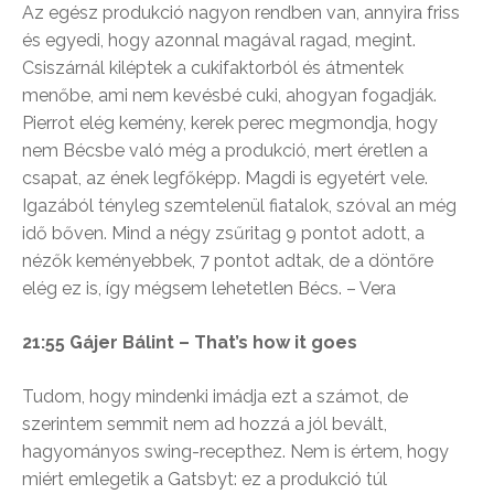
Az egész produkció nagyon rendben van, annyira friss
és egyedi, hogy azonnal magával ragad, megint.
Csiszárnál kiléptek a cukifaktorból és átmentek
menőbe, ami nem kevésbé cuki, ahogyan fogadják.
Pierrot elég kemény, kerek perec megmondja, hogy
nem Bécsbe való még a produkció, mert éretlen a
csapat, az ének legfőképp. Magdi is egyetért vele.
Igazából tényleg szemtelenül fiatalok, szóval an még
idő bőven. Mind a négy zsűritag 9 pontot adott, a
nézők keményebbek, 7 pontot adtak, de a döntőre
elég ez is, így mégsem lehetetlen Bécs. – Vera
21:55 Gájer Bálint – That’s how it goes
Tudom, hogy mindenki imádja ezt a számot, de
szerintem semmit nem ad hozzá a jól bevált,
hagyományos swing-recepthez. Nem is értem, hogy
miért emlegetik a Gatsbyt: ez a produkció túl