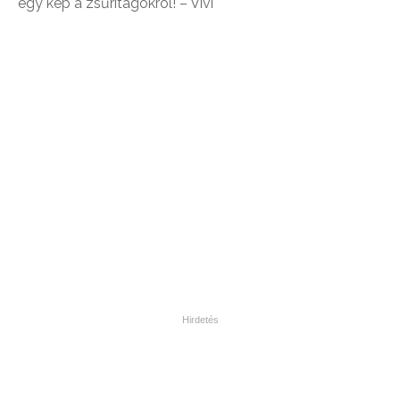
egy kép a zsűritagokról! – Vivi