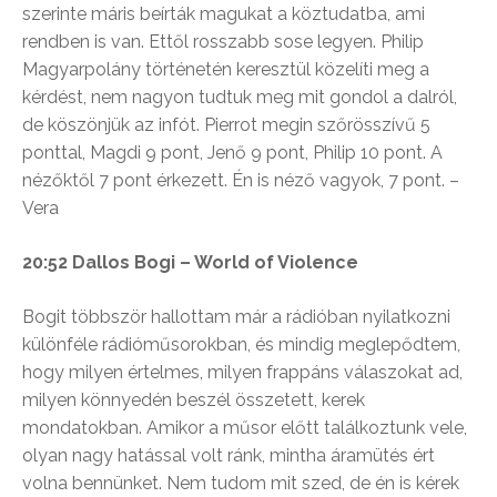
szerinte máris beírták magukat a köztudatba, ami
rendben is van. Ettől rosszabb sose legyen. Philip
Magyarpolány történetén keresztül közelíti meg a
kérdést, nem nagyon tudtuk meg mit gondol a dalról,
de köszönjük az infót. Pierrot megin szőrösszívű 5
ponttal, Magdi 9 pont, Jenő 9 pont, Philip 10 pont. A
nézőktől 7 pont érkezett. Én is néző vagyok, 7 pont. –
Vera
20:52 Dallos Bogi – World of Violence
Bogit többször hallottam már a rádióban nyilatkozni
különféle rádióműsorokban, és mindig meglepődtem,
hogy milyen értelmes, milyen frappáns válaszokat ad,
milyen könnyedén beszél összetett, kerek
mondatokban. Amikor a műsor előtt találkoztunk vele,
olyan nagy hatással volt ránk, mintha áramütés ért
volna bennünket. Nem tudom mit szed, de én is kérek