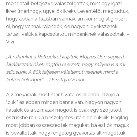
mondatait befejezve válaszolgattak, mint egy igazi
ikrek (merthogy, ugye, ők ikrek). Leventétől megtudtuk,
hogy abban a fázisban vannak, amikor még alig hiszik
el, hogy vannak rajongók, de nagyon igyekszenek
tartani velük a kapcsolatot, mindenkinek válaszolnak. –
Vivi
„A ruhánkat a Retrocktól kaptuk, Mojzes Dóri segített
kiválasztani őket, rögtön ráérzett, hogy milyen is a mi
stílusunk. A fiúk teljesen véletlenül viselnek mind a
ketten kék inget!” – Dorottya/Fanni
A zenekarnak most már hivatalos állandó jelzője a
“cuki” és ebben minden benne van. Nagyon nagyon
fiatalok és a színfalak mögött is csak egy szó jutott
eszünkbe róluk a beszélgetés után: de cukiiiiik. Hagilag
most jobban összeszedték magukat, bá ezt ők maguk
is bevallották, hogy rengeteg gyakorlás áll mögöttük.