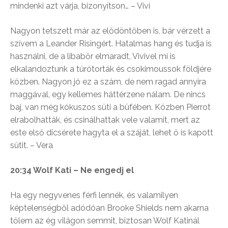
mindenki azt várja, bizonyítson… – Vivi
Nagyon tetszett már az elődöntőben is, bár vérzett a
szívem a Leander Risingért. Hatalmas hang és tudja is
használni, de a libabőr elmaradt, Vivivel mi is
elkalandoztunk a túrótorták és csokimoussok földjére
közben. Nagyon jó ez a szám, de nem ragad annyira
maggával, egy kellemes háttérzene nálam. De nincs
baj, van még kókuszos süti a büfében. Közben Pierrot
elrabolhatták, és csinálhattak vele valamit, mert az
este első dicsérete hagyta el a száját, lehet ő is kapott
sütit. – Vera
20:34 Wolf Kati – Ne engedj el
Ha egy negyvenes férfi lennék, és valamilyen
képtelenségből adódóan Brooke Shields nem akarna
tőlem az ég világon semmit, biztosan Wolf Katinál