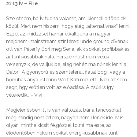
21:13 Ív – Fire
Szeretném, ha Ív tudna valamit, ami kiemeli a többiek
közül. Mert nem hiszem, hogy elég „alternatívnak” lenni.
Ezzel az imidzzsel hamar elkallódna a magyar
majdnem-mainstream színtéren: underground dívának
ott van Péterfy Bori meg Sena, akik sokkal profibbak és
autentikusabbak nála. Persze most nem velük
versenyzik, de valljuk be, elég nehéz ma nőnek lenni a
Dalon. A gyönyörű és szemtelenül fiatal Bogi, vagy a
bőrruhás anya-istennő Wolf Kati mellett… Íven az sem
segít, hgy erőtlen volt az előadása. A zsűri is így
vélekedik… – Vivi
Megjelenésben itt is van változás, bár a táncosokat
még mindig nem értem, nagyon nem illenek ide. Ív is
olyan, mintha kicsit félgőzzel tolná ma este, az
elődöntőben nekem sokkal energikusabbnak tűnt.