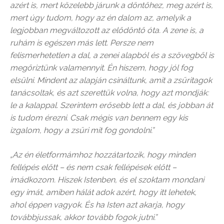
azért is, mert közelebb járunk a döntőhez, meg azért is,
mert úgy tudom, hogy az én dalom az, amelyik a
legjobban megváltozott az elődöntő óta. A zene is, a
ruhám is egészen más lett. Persze nem
felismerhetetlen a dal, a zenei alapból és a szövegből is
megőriztünk valamennyit. Én hiszem, hogy jól fog
elsülni. Mindent az alapján csináltunk, amit a zsűritagok
tanácsoltak, és azt szerettük volna, hogy azt mondják:
le a kalappal. Szerintem erősebb lett a dal, és jobban át
is tudom érezni. Csak mégis van bennem egy kis
izgalom, hogy a zsűri mit fog gondolni.”
„Az én életformámhoz hozzátartozik, hogy minden
fellépés előtt – és nem csak fellépések előtt –
imádkozom. Hiszek Istenben, és el szoktam mondani
egy imát, amiben hálát adok azért, hogy itt lehetek,
ahol éppen vagyok. És ha Isten azt akarja, hogy
továbbjussak, akkor tovább fogok jutni.”