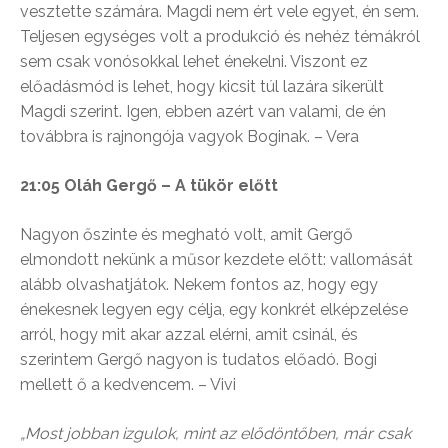
vesztette számára. Magdi nem ért vele egyet, én sem.
Teljesen egységes volt a produkció és nehéz témákról
sem csak vonósokkal lehet énekelni. Viszont ez
előadásmód is lehet, hogy kicsit túl lazára sikerült
Magdi szerint. Igen, ebben azért van valami, de én
továbbra is rajnongója vagyok Boginak. – Vera
21:05 Oláh Gergő – A tükör előtt
Nagyon őszinte és megható volt, amit Gergő
elmondott nekünk a műsor kezdete előtt: vallomását
alább olvashatjátok. Nekem fontos az, hogy egy
énekesnek legyen egy célja, egy konkrét elképzelése
arról, hogy mit akar azzal elérni, amit csinál, és
szerintem Gergő nagyon is tudatos előadó. Bogi
mellett ő a kedvencem. – Vivi
„Most jobban izgulok, mint az elődöntőben, már csak