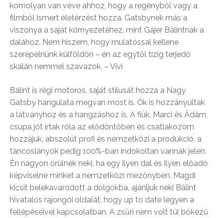
komolyan van véve ahhoz, hogy a regényből vagy a
filmből ismert életérzést hozza. Gatsbynek más a
viszonya a saját környezetéhez, mint Gájer Bálintnak a
dalához. Nem hiszem, hogy mulatóssal kellene
szerepelnünk külföldön – én az egytől tízig terjedő
skálán nemmel szavazok. – Vivi
Bálint is régi motoros, saját stílusát hozza a Nagy
Gatsby hangulata megvan most is. Ők is hozzányúltak
a látványhoz és a hangzáshoz is. A fiúk, Marci és Ádám,
csupa jót írtak róla az elődöntőben és csatlakozom
hozzájuk, abszolút profi és nemzetközi a produkció, a
táncoslányok pedig 100%-ban indokoltan vannak jelen.
Én nagyon örülnék neki, ha egy ilyen dal és ilyen előadó
képviselne minket a nemzetközi mezőnyben. Magdi
kicsit belekavarodott a dolgokba, ajánljuk neki Bálint
hivatalos rajongói oldalát, hogy up to date legyen a
fellépéseivel kapcsolatban. A zsűri nem volt túl bőkezű