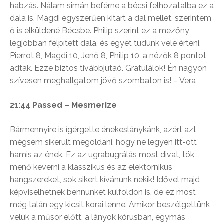
habzás. Nálam simán beférne a bécsi felhozatalba ez a
dala is. Magdi egyszerűen kitart a dal mellet, szerintem
ő is elküldené Bécsbe. Philip szerint ez a mezőny
legjobban felpített dala, és egyet tudunk vele érteni.
Pierrot 8, Magdi 10, Jenő 8, Philip 10, a nézők 8 pontot
adtak. Ezze biztos tivábbjutaó. Gratulálok! Én nagyon
szívesen meghallgatom jövő szombaton is! – Vera
21:44 Passed – Mesmerize
Bármennyire is ígérgette énekeslánykánk, azért azt
mégsem sikerült megoldani, hogy ne legyen itt-ott
hamis az ének. Ez az ugrabugrálás most divat, tök
menő keverni a klasszikus és az elektornikus
hangszereket, sok sikert kívánunk nekik! Idővel majd
képviselhetnek bennünket külföldön is, de ez most
még talán egy kicsit korai lenne. Amikor beszélgettünk
velük a műsor előtt, a lányok kórusban, egymás