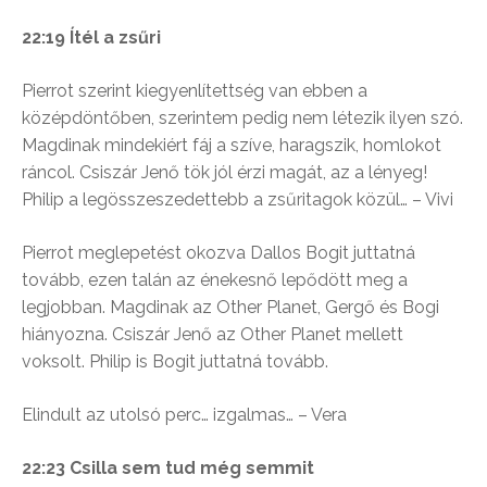
22:19 Ítél a zsűri
Pierrot szerint kiegyenlítettség van ebben a
középdöntőben, szerintem pedig nem létezik ilyen szó.
Magdinak mindekiért fáj a szíve, haragszik, homlokot
ráncol. Csiszár Jenő tök jól érzi magát, az a lényeg!
Philip a legösszeszedettebb a zsűritagok közül… – Vivi
Pierrot meglepetést okozva Dallos Bogit juttatná
tovább, ezen talán az énekesnő lepődött meg a
legjobban. Magdinak az Other Planet, Gergő és Bogi
hiányozna. Csiszár Jenő az Other Planet mellett
voksolt. Philip is Bogit juttatná tovább.
Elindult az utolsó perc… izgalmas… – Vera
22:23 Csilla sem tud még semmit