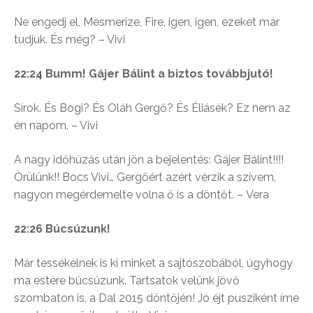
Ne engedj el, Mesmerize, Fire, igen, igen, ezeket már
tudjuk. És még? – Vivi
22:24 Bumm! Gájer Bálint a biztos továbbjutó!
Sírok. És Bogi? És Oláh Gergő? És Éliásék? Ez nem az
én napom. – Vivi
A nagy időhúzás után jön a bejelentés: Gájer Bálint!!!!
Örülünk!! Bocs Vivi… Gergőért azért vérzik a szívem,
nagyon megérdemelte volna ő is a döntőt. – Vera
22:26 Búcsúzunk!
Már tessékelnek is ki minket a sajtószobából, úgyhogy
ma estére búcsúzunk. Tartsatok velünk jövő
szombaton is, a Dal 2015 döntőjén! Jó éjt pusziként íme