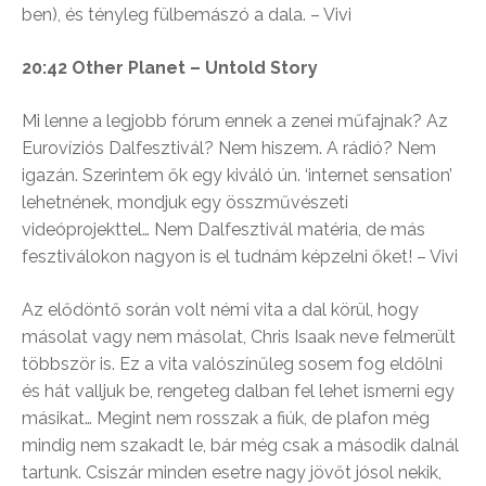
ben), és tényleg fülbemászó a dala. – Vivi
20:42 Other Planet – Untold Story
Mi lenne a legjobb fórum ennek a zenei műfajnak? Az
Eurovíziós Dalfesztivál? Nem hiszem. A rádió? Nem
igazán. Szerintem ők egy kiváló ún. ‘internet sensation’
lehetnének, mondjuk egy összművészeti
videóprojekttel… Nem Dalfesztivál matéria, de más
fesztiválokon nagyon is el tudnám képzelni őket! – Vivi
Az elődöntő során volt némi vita a dal körül, hogy
másolat vagy nem másolat, Chris Isaak neve felmerült
többször is. Ez a vita valószínűleg sosem fog eldőlni
és hát valljuk be, rengeteg dalban fel lehet ismerni egy
másikat… Megint nem rosszak a fiúk, de plafon még
mindig nem szakadt le, bár még csak a második dalnál
tartunk. Csiszár minden esetre nagy jövőt jósol nekik,