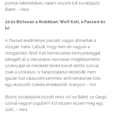
pontok tekintetében, nálam viszont tuti továbbjutó
Bálint. – Vera
22:02 Biztosan a fináléban: Wolf Kati, a Passed és
Ív!
A Passed eredménye: passed, vagyis átmentek a
vizsgán, haha. Látszik, hogy nem én vagyok a
vizsgáztató. Wolf Kati természetes könnyedséggel
lebegett át a célvonalon, kecsesen meglibbentette
szoknyáját és mindenki térdre borult előtte, szóval
csak a szokásos. Ív tanácstalanul nézelődik, nem
igazán tud válaszolni semmire, amit kérdeznek tőle,
egy elveszett őzikére emlékeztet. Aranyos! – Vivi
Biztos továbbjutók között nincs ott se Bálint, se Gergő,
szóval nagyon izgulok!!! Azt hiszem eszem még egy
sütit… – Vera