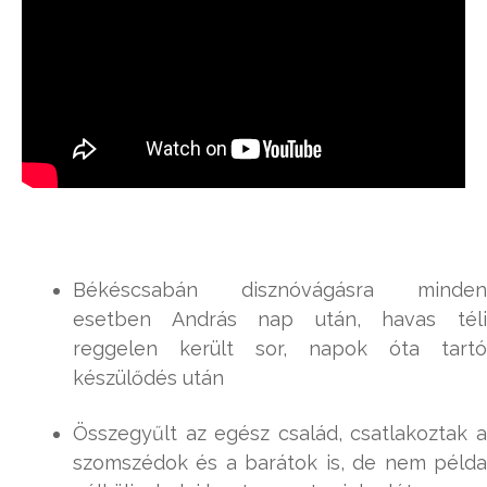
Békéscsabán disznóvágásra minden
esetben András nap után, havas téli
reggelen került sor, napok óta tartó
készülődés után
Összegyűlt az egész család, csatlakoztak a
szomszédok és a barátok is, de nem példa