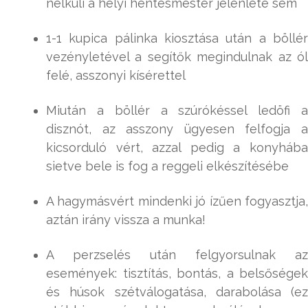
nélküli a helyi hentesmester jelenléte sem
1-1 kupica pálinka kiosztása után a böllér
vezényletével a segítők megindulnak az ól
felé, asszonyi kísérettel
Miután a böllér a szúrókéssel ledöfi a
disznót, az asszony ügyesen felfogja a
kicsorduló vért, azzal pedig a konyhába
sietve bele is fog a reggeli elkészítésébe
A hagymásvért mindenki jó ízűen fogyasztja,
aztán irány vissza a munka!
A perzselés után felgyorsulnak az
események: tisztítás, bontás, a belsőségek
és húsok szétválogatása, darabolása (ez