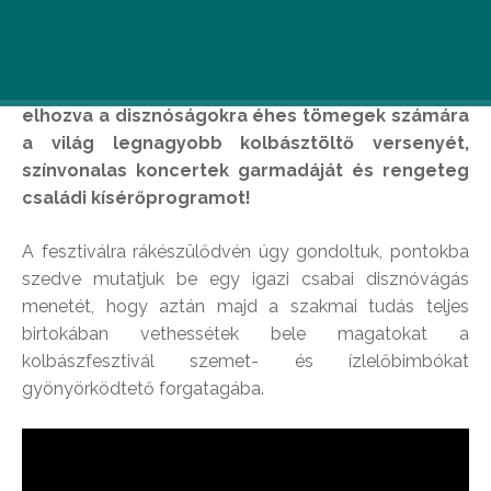
Jövő hétvégén jubilál a régió legnagyobb
gasztrofesztiválja: a Csabai Kolbászfesztiválon
immáron 20. alkalommal kerül megrendezésre,
elhozva a disznóságokra éhes tömegek számára
a világ legnagyobb kolbásztöltő versenyét,
színvonalas koncertek garmadáját és rengeteg
családi kísérőprogramot!
A fesztiválra rákészülődvén úgy gondoltuk, pontokba
szedve mutatjuk be egy igazi csabai disznóvágás
menetét, hogy aztán majd a szakmai tudás teljes
birtokában vethessétek bele magatokat a
kolbászfesztivál szemet- és ízlelőbimbókat
gyönyörködtető forgatagába.