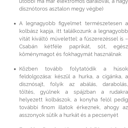
utóbbi ma már elektromos darálóval, a nagy
disznótoros asztalon megy végbe)
A legnagyobb figyelmet természetesen a
kolbász kapja, itt találkozunk a legnagyobb
vitát kiváltó művelettel: a fűszerezéssel is –
Csabán kétféle paprikát, sót, egész
köménymagot és fokhagymát használnak
Közben tovább folytatódik a húsok
feldolgozása: készül a hurka, a cigánka, a
disznósajt, folyik az abálás, darabolás,
töltés, gyűlnek a spájzban a rudakra
helyezett kolbászok, a konyha felől pedig
további finom illatok érkeznek, ahogy az
asszonyok sütik a hurkát és a pecsenyét