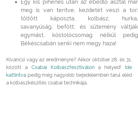
Egy kis pihenés után az ebédlő asztal már
meg is van terítve, kezdetét veszi a tor:
töltött káposzta, kolbász, hurka,
savanyúság, befőtt, és sütemény váltják
egymást, kóstolócsomag nélkül pedig
Békéscsabán senki nem megy haza!
Kíváncsi vagy az eredményre? Akkor október 28. és 31.
között a
Csabai Kolbászfesztiválon
a helyed!
Ide
kattintva
pedig még nagyobb terjedelemben tárul eléd
a kolbászkészítés csabai technikája.