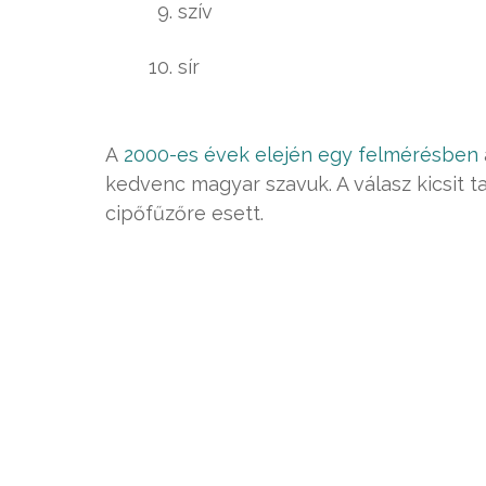
szív
sír
A
2000-es évek elején egy felmérésben
kedvenc magyar szavuk. A válasz kicsit ta
cipőfűzőre esett.