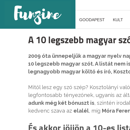
GOODAPEST
KULT
A 10 legszebb magyar sz
2009 óta ünnepeljük a magyar nyelv nap
10 legszebb magyar szót. A listát nem i
legnagyobb magyar költő és író, Koszt
Mitől lesz egy szó szép? Kosztolányi val
legfontosabb tényezőnek, ugyanis az álta
adunk még két bónuszt is
, szintén irod
kedvenc szava az
elalél
, míg
Móra Fere
És akkor jöjjön a 10-es list