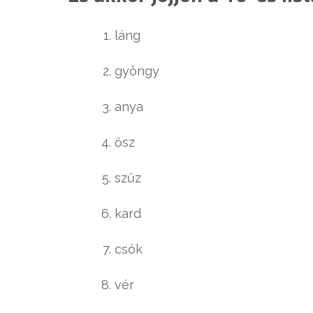
láng
gyöngy
anya
ősz
szűz
kard
csók
vér