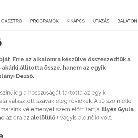
GASZTRO
PROGRAMOK
KIKAPCS
UTAZÁS
BALATON
ó
ját. Erre az alkalomra készülve összeszedtük a
s akárki állította össze, hanem az egyik
olányi Dezső.
ószínűleg a hosszúságát tartotta az egyik
la választott szavak elég rövidkék. A 10 szó mellé
almáraink véleményét szem előtt tartja.
Illyés Gyula
nc
az óra az
alelölülő
( vagyis alelnök) volt.
a