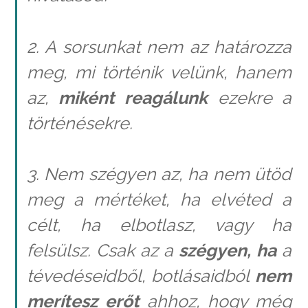
2. A sorsunkat nem az határozza
meg, mi történik velünk, hanem
az,
miként reagálunk
ezekre a
történésekre.
3. Nem szégyen az, ha nem ütöd
meg a mértéket, ha elvéted a
célt, ha elbotlasz, vagy ha
felsülsz. Csak az a
szégyen, ha
a
tévedéseidből, botlásaidból
nem
merítesz erőt
ahhoz, hogy még