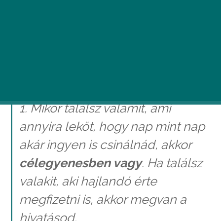
Budapestre érkezett Nick Vujicic, hogy előadást
tartson az iskolásoknak. Íme pár gondolata, amit
mindannyian megszívlelhetünk.
1. Mikor találsz valamit, ami
annyira leköt, hogy nap mint nap
akár ingyen is csinálnád, akkor
célegyenesben vagy
. Ha találsz
valakit, aki hajlandó érte
megfizetni is, akkor megvan a
hivatásod.