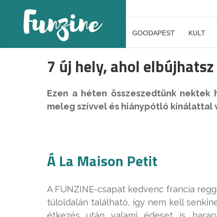
GOODAPEST
KULT
7 új hely, ahol elbújhatsz
Ezen a héten összeszedtünk nektek hé
meleg szívvel és hiánypótló kínálatta
Á La Maison Petit
A FUNZINE-csapat kedvenc francia reggel
túloldalán található, így nem kell senk
étkezés után valami édeset is hara