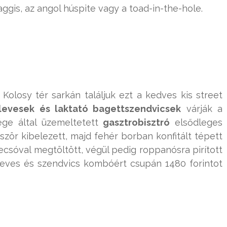
aggis, az angol húspite vagy a toad-in-the-hole.
olosy tér sarkán találjuk ezt a kedves kis street
levesek és laktató bagettszendvicsek
várják a
ége által üzemeltetett
gasztrobisztró
elsődleges
ször kibelezett, majd fehér borban konfitált tépett
lecsóval megtöltött, végül pedig roppanósra pirított
 leves és szendvics kombóért csupán 1480 forintot