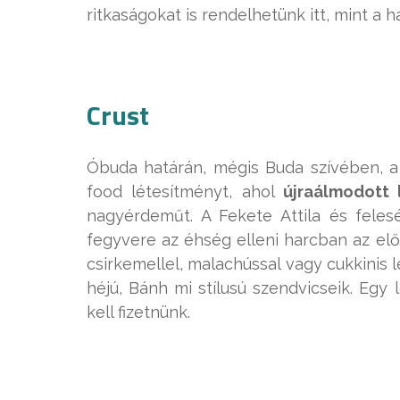
ritkaságokat is rendelhetünk itt, mint a h
Crust
Óbuda határán, mégis Buda szívében, a K
food létesítményt, ahol
újraálmodott 
nagyérdeműt. A Fekete Attila és feles
fegyvere az éhség elleni harcban az elő
csirkemellel, malachússal vagy cukkinis 
héjú, Bánh mi stílusú szendvicseik. Egy
kell fizetnünk.