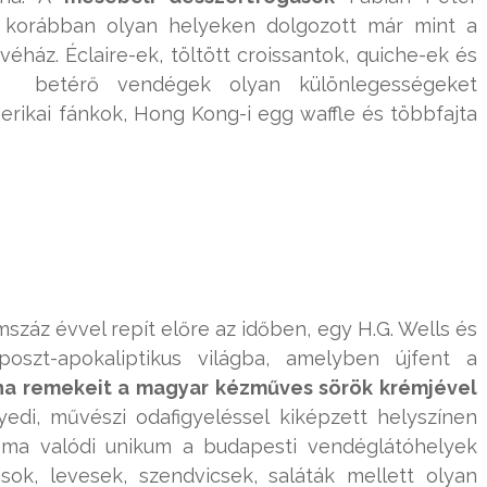
ki korábban olyan helyeken dolgozott már mint a
éház. Éclaire-ek, töltött croissantok, quiche-ek és
 betérő vendégek olyan különlegességeket
erikai fánkok, Hong Kong-i egg waffle és többfajta
száz évvel repít előre az időben, egy H.G. Wells és
poszt-apokaliptikus világba, amelyben újfent a
ha remekeit a magyar kézműves sörök krémjével
edi, művészi odafigyeléssel kiképzett helyszínen
csma valódi unikum a budapesti vendéglátóhelyek
sok, levesek, szendvicsek, saláták mellett olyan