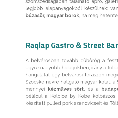
szomszédságában található apró, galériá
legjobb alapanyagokból készülnek: va
búzasör, magyar borok
, na meg hetente
Raqlap Gastro & Street Ba
A belvárosban tovább dübörög a feszt
egyre nagyobb hidegekben, irány a télies
hangulatát egy belvárosi teraszon megid
Szöcske névre hallgató magyar kólát, a 
mennyei
kézműves sört
, és a
budape
péládul a Kolbice by Kobe kolbászos 
készített pulled pork szendvicseit és T