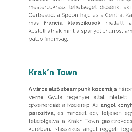
mestercukrász tehetségét dicsérik, a
Gerbeaud, a Spoon hajó és a Centrál Káv
más
francia klasszikusok
mellett a
kóstolhatnak mint a spanyol churros, am
paleo finomság.
Krak’n Town
A város első steampunk kocsmája
három
Verne Gyula regényei által ihletett 
gőzenergiáé a főszerep. Az
angol kony
párosítva
, és mindezt egy teljesen egy
felszolgálva a Krak’n Town gasztroko
körében. Klasszikus angol reggeli fogá