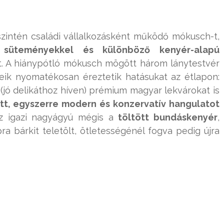
szintén családi vállalkozásként működő mókusch-t,
 süteményekkel és különböző kenyér-alapú
t. A hiánypótló mókusch mögött három lánytestvér
reik nyomatékosan éreztetik hatásukat az étlapon:
(jó delikáthoz híven) prémium magyar lekvárokat is
t, egyszerre modern és konzervatív hangulatot
 igazi nagyágyú mégis a
töltött bundáskenyér
,
ra bárkit teletölt, ötletességénél fogva pedig újra