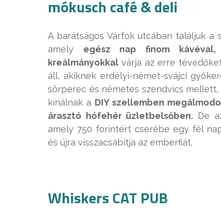
mókusch café & deli
A barátságos Várfok utcában találjuk a 
amely
egész nap finom kávéval,
kreálmányokkal
várja az erre tévedőke
áll, akiknek erdélyi-német-svájci gyöke
sörperec és németes szendvics mellett, 
kínálnak a
DIY szellemben megálmodot
árasztó hófehér üzletbelsőben.
De az
amely 750 forintért cserébe egy fél nap
és újra visszacsábítja az emberfiát.
Whiskers CAT PUB