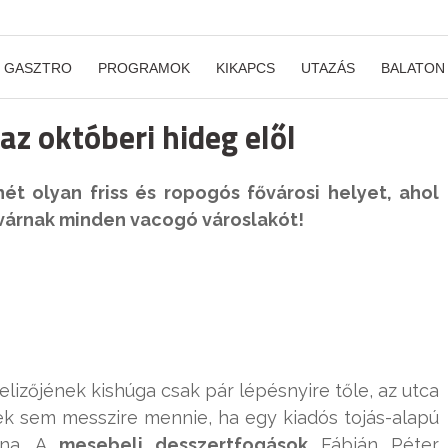
GASZTRO
PROGRAMOK
KIKAPCS
UTAZÁS
BALATON
 az októberi hideg elől
t olyan friss és ropogós fővárosi helyet, ahol
l várnak minden vacogó városlakót!
izőjének kishúga csak pár lépésnyire tőle, az utca
inek sem messzire mennie, ha egy kiadós tojás-alapú
pna. A
mesebeli desszertfogások
Fábián Péter