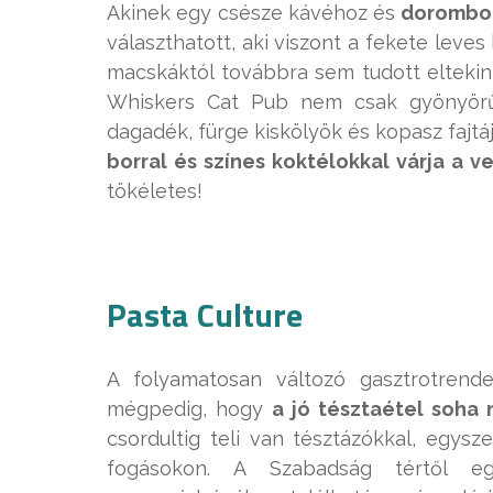
Akinek egy csésze kávéhoz és
dorombol
választhatott, aki viszont a fekete leve
macskáktól továbbra sem tudott eltekin
Whiskers Cat Pub nem csak gyönyörű 
dagadék, fürge kiskölyök és kopasz fajtáj
borral és színes koktélokkal várja a 
tökéletes!
Pasta Culture
A folyamatosan változó gasztrotrend
mégpedig, hogy
a jó tésztaétel soha
csordultig teli van tésztázókkal, egys
fogásokon. A Szabadság tértől eg