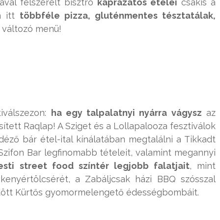
val felszerelt bisztró
káprázatos ételei
csakis a
n itt
többféle pizza, gluténmentes tésztatálak,
 változó menü!
r
iválszezon:
ha egy talpalatnyi nyárra vágysz
az
ített Raqlap! A Sziget és a Lollapalooza fesztiválok
éző bár étel-ital kínálatában megtalálni a Tikkadt
Szifon Bar legfinomabb tételeit, valamint megannyi
sti street food színtér legjobb falatjait
, mint
kenyértölcsérét, a Zabáljcsak házi BBQ szósszal
öltött Kürtős gyomormelengető édességbombáit.