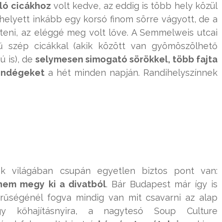
ó cicákhoz
volt kedve, az eddig is több hely közül
s helyett inkább egy korsó finom sörre vágyott, de a
teni, az eléggé meg volt lőve. A Semmelweis utcai
szép cicákkal (akik között van gyömöszölhető
ú is), de
selymesen simogató sörökkel, több fajta
vendégeket
a hét minden napján. Randihelyszínnek
ek világában csupán egyetlen biztos pont van:
 nem megy ki a divatból
. Bár Budapest már így is
zerűségénél fogva mindig van mit csavarni az alap
y kőhajításnyira, a nagytesó Soup Culture