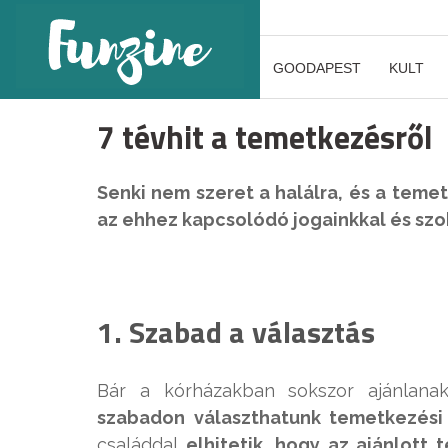
GOODAPEST
KULT
7 tévhit a temetkezésről
Senki nem szeret a halálra, és a tem
az ehhez kapcsolódó jogainkkal és szo
1. Szabad a választás
Bár a kórházakban sokszor ajánlanak
szabadon választhatunk temetkezési 
családdal
elhitetik, hogy az ajánlott