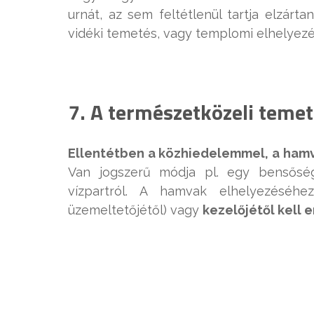
urnát, az sem feltétlenül tartja elzárt
vidéki temetés, vagy templomi elhelyezés
7. A természetközeli teme
Ellentétben a közhiedelemmel, a hamv
Van jogszerű módja pl. egy bensősé
vízpartról. A hamvak elhelyezéséhe
üzemeltetőjétől) vagy
kezelőjétől kell 