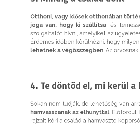
Otthoni, vagy idősek otthonában törté
joga van, hogy ki szállítsa
, és temess
szolgáltatót hívni, amelyiket az ügyelet
Érdemes időben körülnézni, hogy milye
lehetnek a végösszegben
. Az orvosnak 
4. Te döntöd el, mi kerül 
Sokan nem tudják, de lehetőség van arra
hamvasszanak az elhunyttal
. Előfordul
rajzait kéri a család a hamvasztó kopors