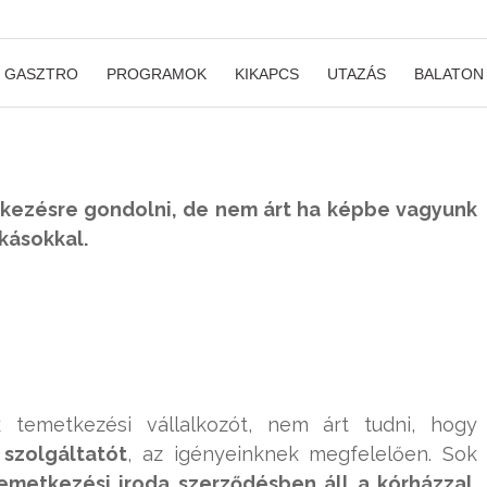
GASZTRO
PROGRAMOK
KIKAPCS
UTAZÁS
BALATON
etkezésre gondolni, de nem árt ha képbe vagyunk
kásokkal.
 temetkezési vállalkozót, nem árt tudni, hogy
szolgáltatót
, az igényeinknek megfelelően. Sok
 temetkezési iroda szerződésben áll a kórházzal
,