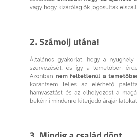
vagy hogy kizárólag ők jogosultak elszállí
2. Számolj utána!
Általános gyakorlat, hogy a nyughel
szervezését, és így a temetőben érde
Azonban
nem feltétlenül a temetőbe
korántsem teljes az elérhető palett
hamvasztást és az elhelyezést a magán
bekérni mindenre kiterjedő árajánlatokat
3. Mindig a család dönt