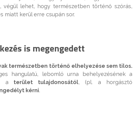
an, végül lehet, hogy természetben történő szórás,
 miatt kerül erre csupán sor.
tkezés is megengedett
ak természetben történő elhelyezése sem tilos.
ges hangulatú, lebomló urna behelyezésének a
z a
terület tulajdonosától
, (pl. a horgásztó
engedélyt kérni
.