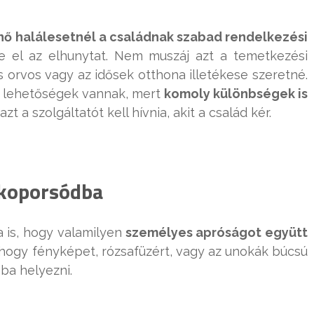
nő halálesetnél a családnak szabad rendelkezési
e el az elhunytat. Nem muszáj azt a temetkezési
es orvos vagy az idősek otthona illetékese szeretné.
n lehetőségek vannak, mert
komoly különbségek is
azt a szolgáltatót kell hívnia, akit a család kér.
a koporsódba
 is, hogy valamilyen
személyes apróságot együtt
, hogy fényképet, rózsafüzért, vagy az unokák búcsú
óba helyezni.