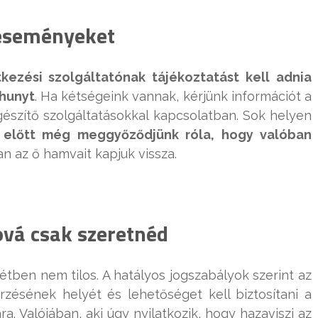
 eseményeket
kezési szolgáltatónak tájékoztatást kell adnia
lhunyt
. Ha kétségeink vannak, kérjünk információt a
észítő szolgáltatásokkal kapcsolatban. Sok helyen
előtt még meggyőződjünk róla, hogy valóban
n az ő hamvait kapjuk vissza.
ová csak szeretnéd
étben nem tilos. A hatályos jogszabályok szerint az
rzésének helyét és lehetőséget kell biztosítani a
a. Valójában, aki úgy nyilatkozik, hogy hazaviszi az