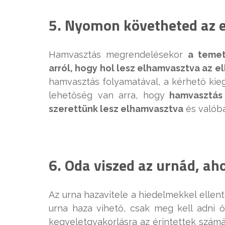
5. Nyomon követheted az
Hamvasztás megrendelésekor
a temet
arról, hogy hol lesz elhamvasztva az e
hamvasztás folyamatával, a kérhető kieg
lehetőség van arra, hogy
hamvasztás 
szerettünk lesz elhamvasztva
és valóba
6. Oda viszed az urnád, ah
Az urna hazavitele a hiedelmekkel ellent
urna haza vihető, csak meg kell adni ő
kegyeletgyakorlásra az érintettek számár