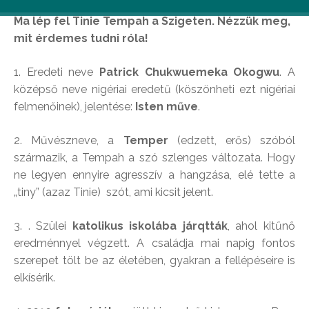
Ma lép fel Tinie Tempah a Szigeten. Nézzük meg,
mit érdemes tudni róla!
1. Eredeti neve
Patrick Chukwuemeka Okogwu
. A
középső neve nigériai eredetű (köszönheti ezt nigériai
felmenőinek), jelentése:
Isten műve
.
2. Művészneve, a
Temper
(edzett, erős) szóból
származik, a Tempah a szó szlenges változata. Hogy
ne legyen ennyire agresszív a hangzása, elé tette a
„tiny” (azaz Tinie) szót, ami kicsit jelent.
3. . Szülei
katolikus iskolába járqtták
, ahol kitűnő
eredménnyel végzett. A családja mai napig fontos
szerepet tölt be az életében, gyakran a fellépéseire is
elkísérik.