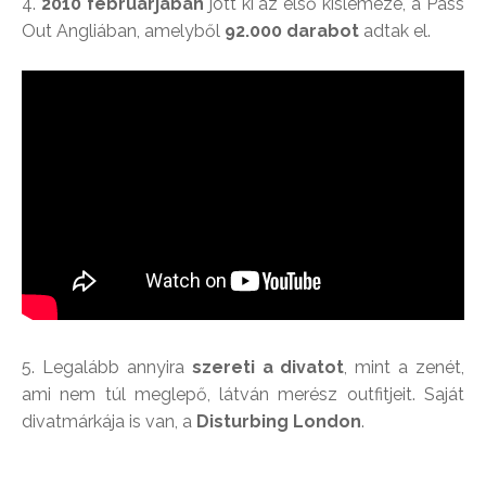
4.
2010 februárjában
jött ki az első kislemeze, a Pass
Out Angliában, amelyből
92.000 darabot
adtak el.
5. Legalább annyira
szereti a divatot
, mint a zenét,
ami nem túl meglepő, látván merész outfitjeit. Saját
divatmárkája is van, a
Disturbing London
.