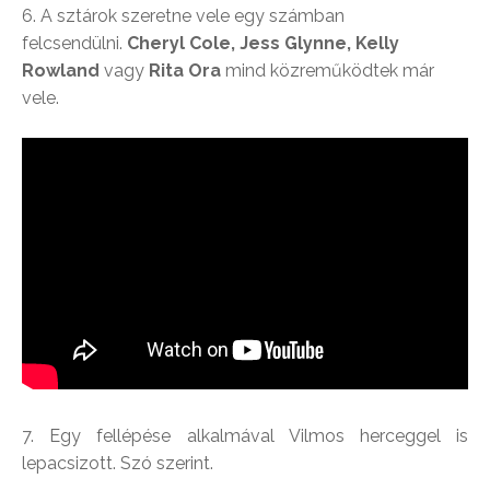
6. A sztárok szeretne vele egy számban
felcsendülni.
Cheryl Cole, Jess Glynne, Kelly
Rowland
vagy
Rita Ora
mind közreműködtek már
vele.
7. Egy fellépése alkalmával Vilmos herceggel is
lepacsizott. Szó szerint.