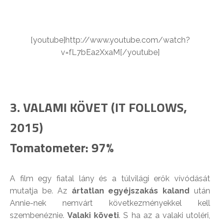
[youtube]http://www.youtube.com/watch?
v=fL7bEa2XxaM[/youtube]
3. VALAMI KÖVET (IT FOLLOWS,
2015)
Tomatometer: 97%
A film egy fiatal lány és a túlvilági erők vívódását
mutatja be. Az
ártatlan egyéjszakás kaland
után
Annie-nek nemvárt következményekkel kell
szembenéznie.
Valaki követi
. S ha az a valaki utoléri,