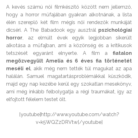
A kevés számú női filmkészítő között nem jellemző,
hogy a horror műfajában gyakran alkotnának, a lista
élén szereplő két film mégis női rendezők munkáját
dicséri. A The Babadook egy ausztrál
pszichológiai
horror
, az elmúlt évek egyik legjobban sikerült
alkotása a műfajban, ami a közönség és a kritikusok
tetszését egyaránt elnyerte. A film a
fiatalon
megözvegyült Amelia és 6 éves fia történetét
meséli el
, akik még nem tették túl magukat az apa
halálán. Samuel magatartásproblémákkal küszködik,
majd egy nap kezébe kerül egy szokatlan mesekönyv,
ami még inkább felbolygatja a régi traumákat, így az
elfojtott félelem testet ölt.
[youtube]http://www.youtube.com/watch?
v=k5WQZzDRVtw[/youtube]