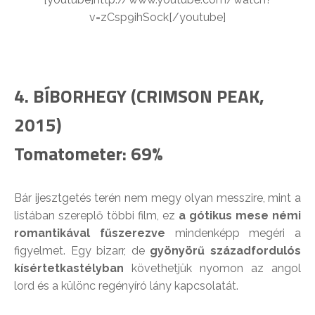
v=zCsp9ihSock[/youtube]
4. BÍBORHEGY (CRIMSON PEAK,
2015)
Tomatometer: 69%
Bár ijesztgetés terén nem megy olyan messzire, mint a
listában szereplő többi film, ez
a gótikus mese némi
romantikával fűszerezve
mindenképp megéri a
figyelmet. Egy bizarr, de
gyönyörű századfordulós
kísértetkastélyban
követhetjük nyomon az angol
lord és a különc regényíró lány kapcsolatát.