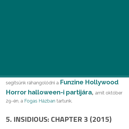
Bár a horrorfilmek korántsem keltenek bennünk
kellemes érzéseket, a műfaj mégis nagy
népszerűségnek örvend a filmtörténet kezdete
óta. Világszerte horrorrajongók ezrei töltik meg
a mozitermeket egy kis biztonságos borzongást
remélve. .
Az utóbbi évek horrorkínálatából szemezgettünk, hogy
Funzine Hollywood
segítsünk ráhangolódni a
Horror halloween-i partijára
,
amit október
29-én, a
Fogas Házban
tartunk.
5. INSIDIOUS: CHAPTER 3 (2015)