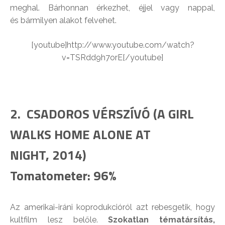
meghal. Bárhonnan érkezhet, éjjel vagy nappal,
és bármilyen alakot felvehet.
[youtube]http://www.youtube.com/watch?
v=TSRdd9h7orE[/youtube]
2. CSADOROS VÉRSZÍVÓ (
A GIRL
WALKS HOME ALONE AT
NIGHT,
2014)
Tomatometer: 96%
Az amerikai-iráni koprodukcióról azt rebesgetik, hogy
kultfilm lesz belőle.
Szokatlan tématársítás,