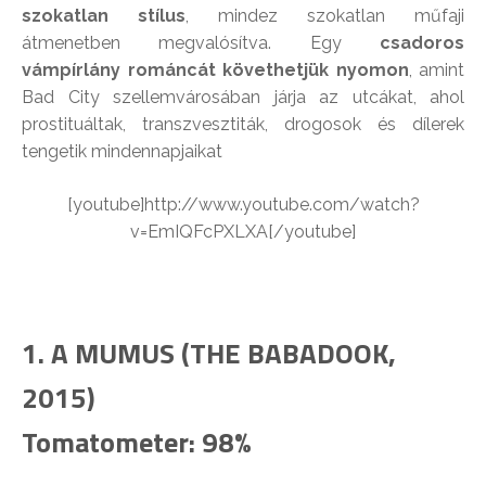
szokatlan stílus
, mindez szokatlan műfaji
átmenetben megvalósítva. Egy
csadoros
vámpírlány románcát követhetjük nyomon
, amint
Bad City szellemvárosában járja az utcákat, ahol
prostituáltak, transzvesztiták, drogosok és dílerek
tengetik mindennapjaikat
[youtube]http://www.youtube.com/watch?
v=EmIQFcPXLXA[/youtube]
1. A MUMUS (THE BABADOOK,
2015)
Tomatometer: 98%