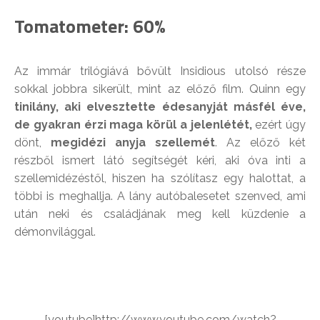
Tomatometer: 60%
Az immár trilógiává bővült Insidious utolsó része
sokkal jobbra sikerült, mint az előző film. Quinn egy
tinilány, aki elvesztette édesanyját másfél éve,
de gyakran érzi maga körül a jelenlétét,
ezért úgy
dönt,
megidézi anyja szellemét
. Az előző két
részből ismert látó segítségét kéri, aki óva inti a
szellemidézéstől, hiszen ha szólítasz egy halottat, a
többi is meghallja. A lány autóbalesetet szenved, ami
után neki és családjának meg kell küzdenie a
démonvilággal.
[youtube]http://www.youtube.com/watch?