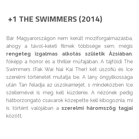
+1 THE SWIMMERS (2014)
Bár Magyarországon nem került moziforgalmazásba,
ahogy a távol-keleti filmek többsége sem, mégis
rengeteg izgalmas alkotás születik Ázsiában
,
főképp a horror és a thriller műfajában. A tájföldi The
Swimmers (Fak Wai Nai Kai Ther) két úszófiú és Ice
szerelmi történetét mutatja be. A lány öngyilkossága
után Tan feladja az úszókarrierjét, s mindeközben Ice
szellemével is meg kell küzdenie. A nézőnek pedig
hátborzongató csavarok közepette kell kibogoznia, mi
is történt valójában a
szerelmi háromszög tagjai
között.