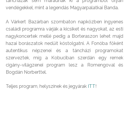
táncházak sem maradnak ki a programból olyan
vendégekkel, mint a legendás Magyarpalatkai Banda.
A Várkert Bazárban szombaton napközben ingyenes
családi programra várják a kicsiket és nagyokat, az esti
nagykoncertek mellé pedig a Borteraszon lehet majd
hazai borászatok nedűit kóstolgatni. A Fonóba főként
autentikus népzenei és a táncházi programokat
szerveztek, míg a Kobuciban szerdán egy remek
cigány-világzenei program lesz a Romengoval és
Bogdán Norberttel.
Teljes program, helyszínek és jegyárak
ITT
!