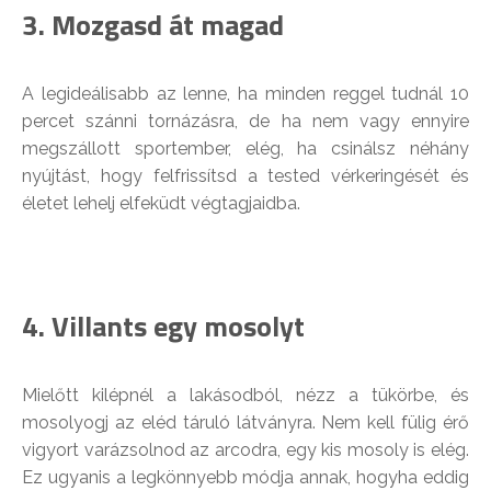
3. Mozgasd át magad
A legideálisabb az lenne, ha minden reggel tudnál 10
percet szánni tornázásra, de ha nem vagy ennyire
megszállott sportember, elég, ha csinálsz néhány
nyújtást, hogy felfrissítsd a tested vérkeringését és
életet lehelj elfeküdt végtagjaidba.
4. Villants egy mosolyt
Mielőtt kilépnél a lakásodból, nézz a tükörbe, és
mosolyogj az eléd táruló látványra. Nem kell fülig érő
vigyort varázsolnod az arcodra, egy kis mosoly is elég.
Ez ugyanis a legkönnyebb módja annak, hogyha eddig