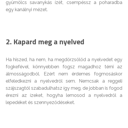
gyümölcs savanykás ízét, csempéssz a poharadba
egy kanálnyi mézet.
2. Kapard meg a nyelved
Ha hiszed, ha nem, ha megdörzsölöd a nyelvedet egy
fogkefével, könnyebben fogsz magadhoz térni az
álmosságodból. Ezért nem érdemes fogmosáskor
elfeledkezni a nyelvedről sem. Nemcsak a reggeli
szájszagtól szabadulhatsz így meg, de jobban is fogod
érezni az ízeket, hogyha lemosod a nyelvedről a
lepedéket és szennyeződéseket.