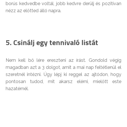
borús kedvedbe voltál, jobb kedvre derülj és pozitívan
nézz az előtted álló napra.
5. Csinálj egy tennivaló listát
Nem kell bő lére ereszteni az írást. Gondold végig
magadban azt a 3 dolgot, amit a mai nap feltétlenül el
szeretnél intézni. Úgy lépj ki reggel az ajtódon, hogy
pontosan tudod, mit akarsz elérni, mielőtt este
hazatérnél.