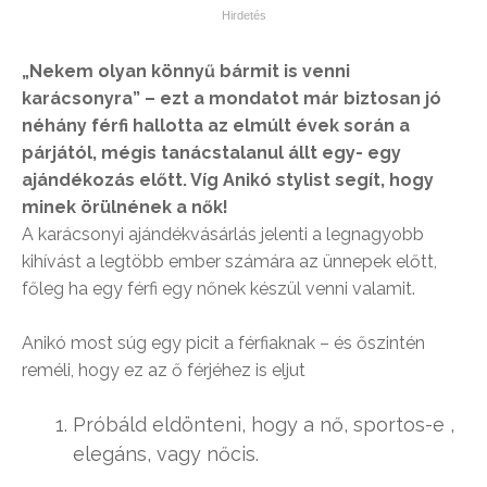
„Nekem olyan könnyű bármit is venni
karácsonyra” – ezt a mondatot már biztosan jó
néhány férfi hallotta az elmúlt évek során a
párjától, mégis tanácstalanul állt egy- egy
ajándékozás előtt. Víg Anikó stylist segít, hogy
minek örülnének a nők!
A karácsonyi ajándékvásárlás jelenti a legnagyobb
kihívást a legtöbb ember számára az ünnepek előtt,
főleg ha egy férfi egy nőnek készül venni valamit.
Anikó most súg egy picit a férfiaknak – és őszintén
reméli, hogy ez az ő férjéhez is eljut
Próbáld eldönteni, hogy a nő, sportos-e ,
elegáns, vagy nőcis.