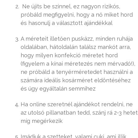
Ne újíts be színnel, ez nagyon rizikós,
próbáld megfigyelni, hogy a nő miket hord
és hasonulj a választott ajándékkal
A méreteit illetően puskázz, minden ruhája
oldalában, hátoldalán találsz mankót arra,
hogy milyen konfekció méretet hord
(figyelem a kínai méretezés nem mérvadó!),
ne próbáld a tenyérméretedet használni a
számára ideális kosárméret eldöntéséhez
és úgy egyáltalán semmihez
Ha online szeretnél ajándékot rendelni, ne
az utolsó pillanatban tedd, szánj rá 2-3 hetet
míg megérkezik
Imádjuk a szetteket, valami cuki, ami illik