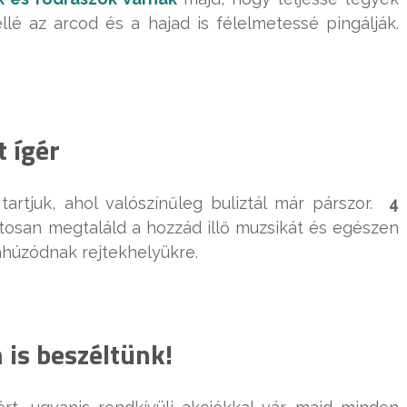
lé az arcod és a hajad is félelmetessé pingálják.
t ígér
tartjuk, ahol valószínűleg buliztál már párszor.
4
ztosan megtaláld a hozzád illő muzsikát és egészen
ahúzódnak rejtekhelyükre.
 is beszéltünk!