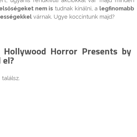
rt, ugyanis rendkívüli akciókkal vár majd minden
belsőségeket nem is
tudnak kínálni, a
legfinomabb
gességekkel
várnak. Ugye koccintunk majd?
 Hollywood Horror Presents by
 el?
találsz.
n