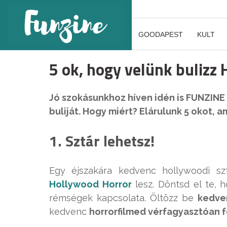
GOODAPEST
KULT
5 ok, hogy velünk bulizz
Jó szokásunkhoz híven idén is FUNZINE
buliját. Hogy miért? Elárulunk 5 okot, 
1. Sztár lehetsz!
Egy éjszakára kedvenc hollywoodi szt
Hollywood Horror
lesz. Döntsd el te, h
rémségek kapcsolata. Öltözz be
kedve
kedvenc
horrorfilmed vérfagyasztóan 