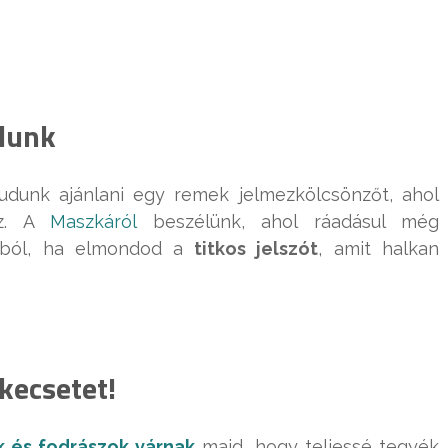
odunk
udunk ajánlani egy remek jelmezkölcsönzőt, ahol
sz. A
Maszkáról
beszélünk, ahol ráadásul még
ából, ha elmondod a
titkos jelszót
, amit halkan
kecsetet!
 és fodrászok várnak
majd, hogy teljessé tegyék