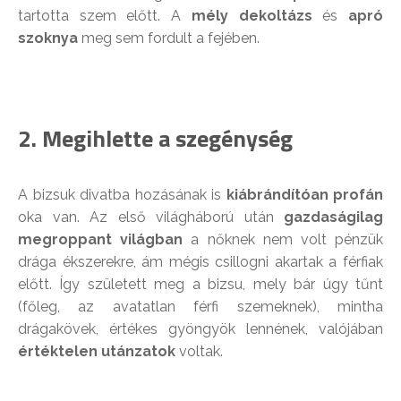
tartotta szem előtt. A
mély dekoltázs
és
apró
szoknya
meg sem fordult a fejében.
2. Megihlette a szegénység
A bizsuk divatba hozásának is
kiábrándítóan profán
oka van. Az első világháború után
gazdaságilag
megroppant világban
a nőknek nem volt pénzük
drága ékszerekre, ám mégis csillogni akartak a férfiak
előtt. Így született meg a bizsu, mely bár úgy tűnt
(főleg, az avatatlan férfi szemeknek), mintha
drágakövek, értékes gyöngyök lennének, valójában
értéktelen utánzatok
voltak.