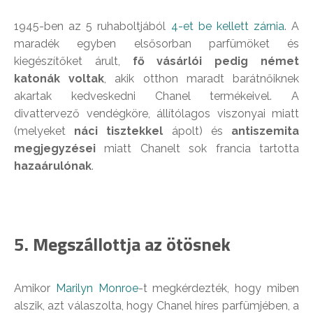
1945-ben az 5 ruhaboltjából
4-et be kellett zárnia
. A
maradék egyben elsősorban parfümöket és
kiegészítőket árult,
fő vásárlói pedig német
katonák voltak
, akik otthon maradt barátnőiknek
akartak kedveskedni Chanel termékeivel. A
divattervező vendégköre, állítólagos viszonyai miatt
(melyeket
náci tisztekkel
ápolt) és
antiszemita
megjegyzései
miatt Chanelt sok francia tartotta
hazaárulónak
.
5. Megszállottja az ötösnek
Amikor
Marilyn Monroe
-t megkérdezték, hogy miben
alszik, azt válaszolta, hogy Chanel híres parfümjében, a