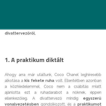
Az a bizonyos fekete ruha és a bizsuk – ezt a két
dolgot a ma 133 éve született Coco Chanelnek
köszönhetik a nők. Íme 5 érdekesség a
divattervezőről.
1. A praktikum diktált
Ahogy arra már utaltunk, Coco Chanel leghíresebb
alkotása a
kis fekete ruha
volt. Ellentétben azonban
a közhiedelemmel, Coco nem a csábítás miatt
ajánlotta ezt a ruhadarabot a nőknek, éppen
ellenkezőleg. A divattervező mindig
egyszerű
vonalvezetésben
gondolkozott, és a
praktikumot