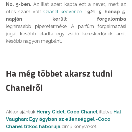
No. 5-ben
. Az illat azért kapta ezt a nevet, mert az
ötös szám volt
Chanel kedvence
. 1
921. 5. hónap 5.
napján került forgalomba
leghíresebb pipereterméke. A parfüm forgalmazási
jogát később eladta egy zsidó kereskedőnek, amit
később nagyon megbánt.
Ha még többet akarsz tudni
Chanelről
Akkor ajánljuk
Henry Gidel: Coco Chane
l
, illetve
Hal
Vaughan: Egy ágyban az ellenséggel -Coco
Chanel titkos háborúja
című könyveket.