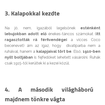
3. Kalapokkal kezdte
Na jó, nem, igazából legelsőnek
esténként
lebujokban adott elő
énekes-táncos számokat (
itt
ragasztották rá férfivendégei
a vicces Coco
becenevet) ám az igaz, hogy divatiparba nem a
ruháival, hanem a
kalapjaival tört be
. Első,
1910-ben
nyílt boltjában
is fejfedőket lehetett vásárolni. Ruhák
csak 1915-től kerültek ki a kezei közül.
4. A második világháború
majdnem tönkre vágta