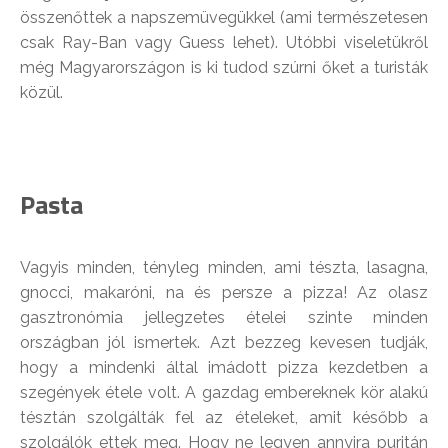
összenőttek a napszemüvegükkel (ami természetesen
csak Ray-Ban vagy Guess lehet). Utóbbi viseletükről
még Magyarországon is ki tudod szúrni őket a turisták
közül.
Pasta
Vagyis minden, tényleg minden, ami tészta, lasagna,
gnocci, makaróni, na és persze a pizza! Az olasz
gasztronómia jellegzetes ételei szinte minden
országban jól ismertek. Azt bezzeg kevesen tudják,
hogy a mindenki által imádott pizza kezdetben a
szegények étele volt. A gazdag embereknek kör alakú
tésztán szolgálták fel az ételeket, amit később a
szolgálók ettek meg. Hogy ne legyen annyira puritán