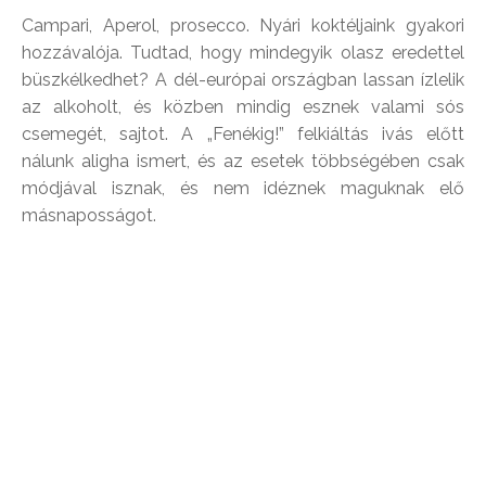
Campari, Aperol, prosecco. Nyári koktéljaink gyakori
hozzávalója. Tudtad, hogy mindegyik olasz eredettel
büszkélkedhet? A dél-európai országban lassan ízlelik
az alkoholt, és közben mindig esznek valami sós
csemegét, sajtot. A „Fenékig!” felkiáltás ivás előtt
nálunk aligha ismert, és az esetek többségében csak
módjával isznak, és nem idéznek maguknak elő
másnaposságot.