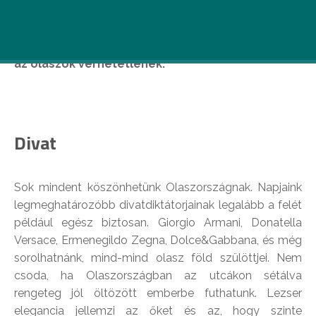
Megmutatjuk, melyek azok a dolgok, melyekben
az olaszok verhetetlenek.
Divat
Sok mindent köszönhetünk Olaszországnak. Napjaink
legmeghatározóbb divatdiktátorjainak legalább a felét
például egész biztosan. Giorgio Armani, Donatella
Versace, Ermenegildo Zegna, Dolce&Gabbana, és még
sorolhatnánk, mind-mind olasz föld szülöttjei. Nem
csoda, ha Olaszországban az utcákon sétálva
rengeteg jól öltözött emberbe futhatunk. Lezser
elegancia jellemzi az őket és az, hogy szinte