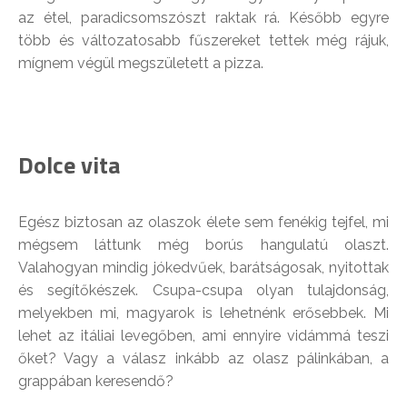
az étel, paradicsomszószt raktak rá. Később egyre
több és változatosabb fűszereket tettek még rájuk,
mígnem végül megszületett a pizza.
Dolce vita
Egész biztosan az olaszok élete sem fenékig tejfel, mi
mégsem láttunk még borús hangulatú olaszt.
Valahogyan mindig jókedvűek, barátságosak, nyitottak
és segítőkészek. Csupa-csupa olyan tulajdonság,
melyekben mi, magyarok is lehetnénk erősebbek. Mi
lehet az itáliai levegőben, ami ennyire vidámmá teszi
őket? Vagy a válasz inkább az olasz pálinkában, a
grappában keresendő?