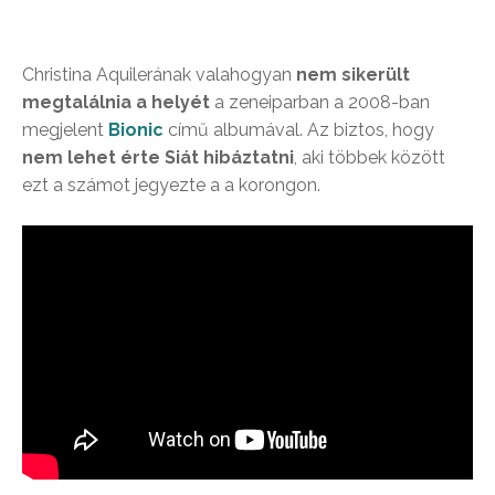
Christina Aquilerának valahogyan
nem sikerült
megtalálnia a helyét
a zeneiparban a 2008-ban
megjelent
Bionic
című albumával. Az biztos, hogy
nem lehet érte Siát hibáztatni
, aki többek között
ezt a számot jegyezte a a korongon.