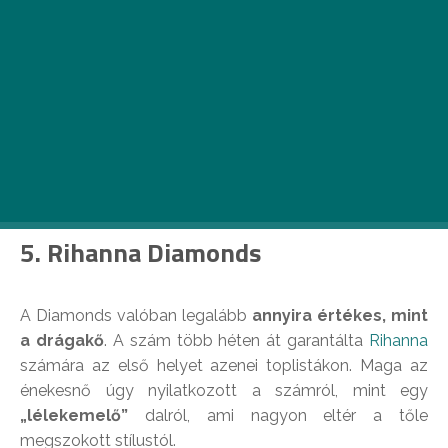
Az köztudott, hogy Sia nem szereti a nyilvános
szerepléseket, de azt már annál kevesebben
tudják, mennyi bombaslágert alkotott a színfalak
mögött.
5. Rihanna Diamonds
A Diamonds valóban legalább
annyira értékes, mint
a drágakő
. A szám több héten át garantálta
Rihanna
számára az első helyet azenei toplistákon. Maga az
énekesnő úgy nyilatkozott a számról, mint egy
„lélekemelő”
dalról, ami nagyon eltér a tőle
megszokott stílustól.