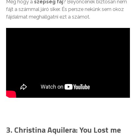
Még hogy a
szépség fáj
? Beyoncének biztosan nem
fájt a számmal járó siker. És persze nekünk sem okoz
fájdalmat meghallgatni ezt a számot.
3. Christina Aquilera: You Lost me