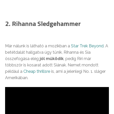
2. Rihanna Sledgehammer
Már nálunk is látható a mozikban a
Star Trek Beyond
. A
betétdalát hallgatva úgy tűnik, Rihanna és Sia
összefogása elég
jól működik
, pedig Riri már
többször is kosarat adott Siának. Nemet mondott
például a
Cheap thrillsre
is, ami a jelenlegi No. 1. sláger
Amerikában.