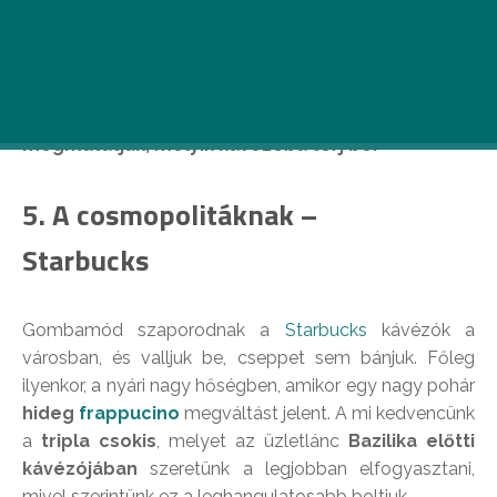
Reggeli napindítóként, ebéd utáni sziesztaként,
vagy a baráti összejövetelek kellékeként, de a
kávé elengedhetetlen része mindennapjainknak.
Ugye? Bármilyen hangulatodban is legyél,
megmutatjuk, melyik kávézóba térj be.
5. A cosmopolitáknak –
Starbucks
Gombamód szaporodnak a
Starbucks
kávézók a
városban, és valljuk be, cseppet sem bánjuk. Főleg
ilyenkor, a nyári nagy hőségben, amikor egy nagy pohár
hideg
frappucino
megváltást jelent. A mi kedvencünk
a
tripla csokis
, melyet az üzletlánc
Bazilika előtti
kávézójában
szeretünk a legjobban elfogyasztani,
mivel szerintünk ez a leghangulatosabb boltjuk.