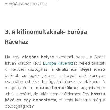
megkóstolod hozzájuk.
3. A kifinomultaknak- Európa
Kávéház
Ha egy
elegáns helyre
szeretnél beülni, a Szent
István körúton lévő
Európa Kávéház
at neked találták
ki. Kedves kiszolgálás, a
dualizmus idejét idéző
bútorok és légkör jellemzi a helyet, ahol könnyen
csapdába eshetsz, ha ügyelni akarsz az alakodra. A
rengetek finom
cukrászterméküknek
ugyanis nem
lehet ellenállni, de talán nem is érdemes. Egy
hosszú
kávé és egy
dobostorta
, mi más kelhetne még a
boldogsághoz?