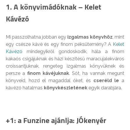
1. A könyvimádóknak – Kelet
Kávézó
Mi passzolhatna jobban egy
izgalmas könyvhöz
, mint
egy csésze kávé és egy finom péksütemény? A
Kelet
Kávézó
mindegyikről gondoskodik, hála a finom
kakaós csigájuknak és házi készítésű maracujalekváros
croissantjuknak, rengeteg izgalmas könyvüknek és
persze a
finom kávéjuknak
. Sőt, ha vannak megunt
könyveid, hozd el magaddal őket, és
cseréld le
a
kávézó hatalmas
könyvkészletének
egyik darabjára.
+1: a Funzine ajánlja: JÓkenyér