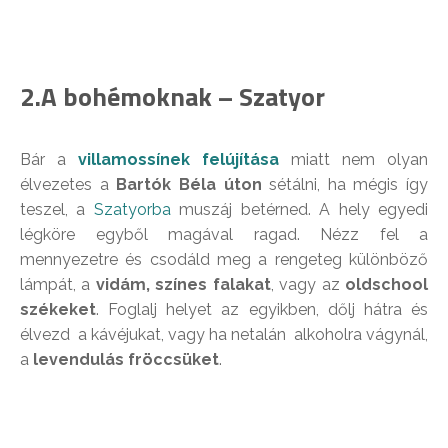
2.A bohémoknak – Szatyor
Bár a
villamossíne
k felújítása
miatt nem olyan
élvezetes a
Bartók Béla úton
sétálni, ha mégis így
teszel, a
Szatyorba
muszáj betérned. A hely egyedi
légköre egyből magával ragad. Nézz fel a
mennyezetre és csodáld meg a rengeteg különböző
lámpát, a
vidám, színes falakat
, vagy az
oldschool
székeket
. Foglalj helyet az egyikben, dőlj hátra és
élvezd a kávéjukat, vagy ha netalán alkoholra vágynál,
a
levendulás fröccsüket
.