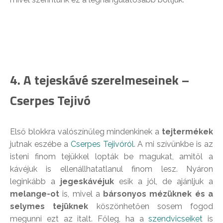
4. A tejeskávé szerelmeseinek –
Cserpes Tejivó
Első blokkra valószínűleg mindenkinek a
tejtermékek
jutnak eszébe a
Cserpes Tejivóról
. A mi szívünkbe is az
isteni finom tejükkel lopták be magukat, amitől a
kávéjuk is ellenállhatatlanul finom lesz. Nyáron
leginkább a
jegeskávéjuk
esik a jól, de ajánljuk a
melange-ot
is, mivel a
bársonyos mézüknek és a
selymes tejüknek
köszönhetően sosem fogod
megunni ezt az italt. Főleg, ha a
szendvicseiket
is