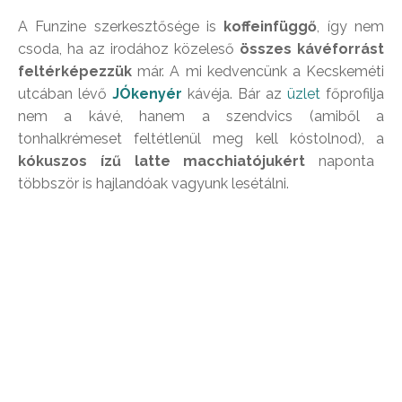
A Funzine szerkesztősége is
koffeinfüggő
, így nem
csoda, ha az irodához közeleső
összes kávéforrást
feltérképezzük
már. A mi kedvencünk a Kecskeméti
utcában lévő
JÓkenyér
kávéja. Bár az
üzlet
főprofilja
nem a kávé, hanem a szendvics (amiből a
tonhalkrémeset feltétlenül meg kell kóstolnod), a
kókuszos ízű latte macchiatójukért
naponta
többször is hajlandóak vagyunk lesétálni.