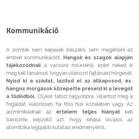
Kommunikáció
A zombik nem képesek beszélni, sem megérteni az
emberi kommunikációt.
Hangok és szagok alapján
tájékozódnak
a vacsora hollétéről, ezért neked is
meg kell tanulnod, hogyan utánozd fajtársaid hörgését.
Nyisd ki a szádat, lazítsd el az állkapcsod, és
hangos morgások közepette préseld ki a levegőt
a tüdődből.
Olykor tátsd nagyobbra, villantsd meg a
fogaidat, különösen, ha friss hús közelében vagy. Az
arcmimikádnak az
értelem teljes hiányát
kell
tükröznie, képzeld azt, hogy kínaiul olvasol az
atomfizika legújabb kutatási eredményeiről.