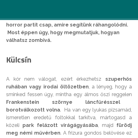
A horror éjszakája hamarosan beköszönt.
Október 29-én a Funzine hatalmas halloweeni
horror partit csap, amire segítünk ráhangolódni.
Most éppen úgy, hogy megmutatjuk, hogyan
válhatsz zombivá.
Külcsín
A kór nem válogat, ezért érkezhetsz
szuperhős
ruhában vagy irodai öltözetben
, a lényeg, hogy a
sminked fessen úgy, mintha egy álmos őszi reggelen
Frankenstein szörnye láncfűrésszel
borotválkozott volna
. Ha van egy lyukas pizsamád,
ismeretlen eredetű foltokkal tarkítva, mártogasd a
közeli
park felázott virágágyásába
, majd
fürödj
meg némi művérben
. A frizura gondos belövése ez