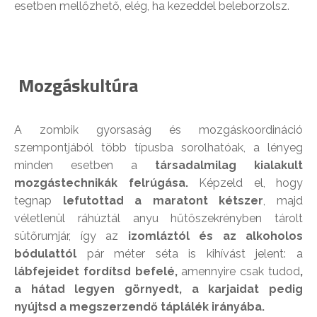
esetben mellőzhető, elég, ha kezeddel beleborzolsz.
Mozgáskultúra
A zombik gyorsaság és mozgáskoordináció
szempontjából több típusba sorolhatóak, a lényeg
minden esetben a
társadalmilag kialakult
mozgástechnikák felrúgása.
Képzeld el, hogy
tegnap
lefutottad a maratont kétszer
, majd
véletlenül ráhúztál anyu hűtőszekrényben tárolt
sütőrumjár, így az
izomláztól és az alkoholos
bódulattól
pár méter séta is kihívást jelent: a
lábfejeidet fordítsd befelé,
amennyire csak tudod
,
a hátad legyen görnyedt, a karjaidat pedig
nyújtsd a megszerzendő táplálék irányába.