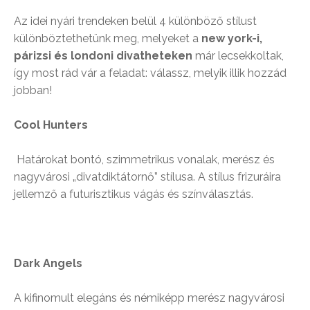
Az idei nyári trendeken belül 4 különböző stílust
különböztethetünk meg, melyeket a
new york-i,
párizsi és londoni divatheteken
már lecsekkoltak,
így most rád vár a feladat: válassz, melyik illik hozzád
jobban!
Cool Hunters
Határokat bontó, szimmetrikus vonalak, merész és
nagyvárosi „divatdiktátornő” stílusa. A stílus frizuráira
jellemző a futurisztikus vágás és színválasztás.
Dark Angels
A kifinomult elegáns és némiképp merész nagyvárosi