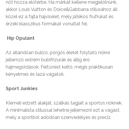
nőt hozza előtérbe. Ha márkát kellene megjelölnünk,
akkor Louis Vuitton és Dolce&Gabbana stílusához áll
közel ez a fajta hajviselet, mely játékos frufrukat és
érzéki klasszikus formákat vonultat fel.
Hip Opulant
Az állandóan bulizó, pörgős életet folytató nőkre
jellemző extrém bubifrizurák és állig érő
hajmegoldások. Feltűnést keltő, mégis praktikusan
kényelmes és laza vágatok.
Sport Junkies
Kiemeli edzett alakját, szálkás tagjait a sportos nőknek.
A minimalista stílussal lehetne jellemezni ezt a vágást,
mely a sportból adódóan szenvedélyes és precíz.