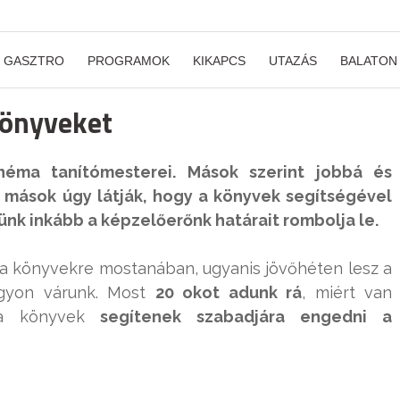
GASZTRO
PROGRAMOK
KIKAPCS
UTAZÁS
BALATON
könyveket
éma tanítómesterei. Mások szerint jobbá és
 mások úgy látják, hogy a könyvek segítségével
tünk inkább a képzelőerőnk határait rombolja le.
a könyvekre mostanában, ugyanis jövőhéten lesz a
agyon várunk. Most
20 okot adunk rá
, miért van
 a könyvek
segítenek szabadjára engedni a