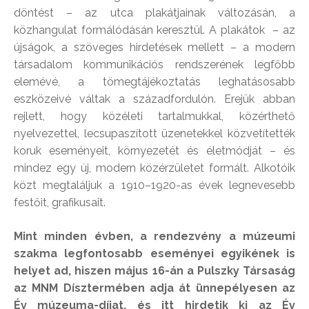
döntést – az utca plakátjainak változásán, a
közhangulat formálódásán keresztül. A plakátok – az
újságok, a szöveges hirdetések mellett – a modern
társadalom kommunikációs rendszerének legfőbb
elemévé, a tömegtájékoztatás leghatásosabb
eszközeivé váltak a századfordulón. Erejük abban
rejlett, hogy közéleti tartalmukkal, közérthető
nyelvezettel, lecsupaszított üzenetekkel közvetítették
koruk eseményeit, környezetét és életmódját – és
mindez egy új, modern közérzületet formált. Alkotóik
közt megtaláljuk a 1910–1920-as évek legnevesebb
festőit, grafikusait.
Mint minden évben, a rendezvény a múzeumi
szakma legfontosabb eseményei egyikének is
helyet ad, hiszen május 16-án a Pulszky Társaság
az MNM Dísztermében adja át ünnepélyesen az
Év múzeuma-díjat, és itt hirdetik ki az Év