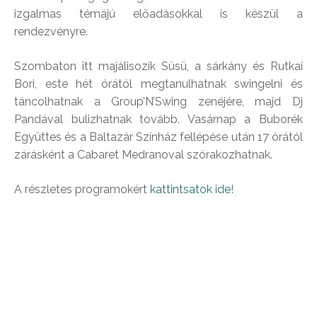
izgalmas témájú előadásokkal is készül a
rendezvényre.
Szombaton itt majálisozik Süsü, a sárkány és Rutkai
Bori, este hét órától megtanulhatnak swingelni és
táncolhatnak a Group’N’Swing zenéjére, majd Dj
Pandával bulizhatnak tovább. Vasárnap a Buborék
Együttes és a Baltazár Színház fellépése után 17 órától
zárásként a Cabaret Medranoval szórakozhatnak.
A részletes programokért
kattintsatok ide
!