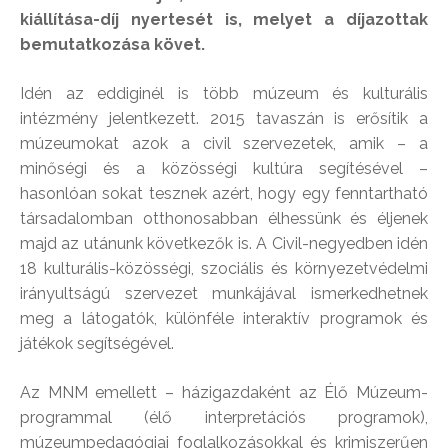
kiállítása-díj nyertesét is, melyet a díjazottak
bemutatkozása követ.
Idén az eddiginél is több múzeum és kulturális
intézmény jelentkezett. 2015 tavaszán is erősítik a
múzeumokat azok a civil szervezetek, amik – a
minőségi és a közösségi kultúra segítésével –
hasonlóan sokat tesznek azért, hogy egy fenntartható
társadalomban otthonosabban élhessünk és éljenek
majd az utánunk következők is. A Civil-negyedben idén
18 kulturális-közösségi, szociális és környezetvédelmi
irányultságú szervezet munkájával ismerkedhetnek
meg a látogatók, különféle interaktív programok és
játékok segítségével.
Az MNM emellett – házigazdaként az Élő Múzeum-
programmal (élő interpretációs programok),
múzeumpedagógiai foglalkozásokkal és krimiszerűen