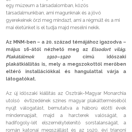
egy múzeum a társadalomban, közös
társadalmunkban, ami magunknak és a jövő
gyerekeinek őrzi meg mindazt, ami a régmúlt és a mi
mai életünket is el tudja majd mesélni nekik.
Az MNM-ben – a 20. század témájához igazodva –
május 16-ától nézhető meg az
Elsodort világ.
Plakátálmok 1910–1920
című időszaki
plakátkiállítás is, mely a megszokottól merőben
eltérő installációkkal és hangulattal várja a
látogatókat.
Az új időszaki kiállítás az Osztrák–Magyar Monarchia
utolsó évtizedének színes magyar plakátterméséből
nyújt válogatást, bemutatva a háború előtti évek
mindennapjait, majd a harcterek valóságát, a
hadifogoly-lét elszemélytelenítő sorstalanságát, a
román katonai megszállást és az 1920. évi trianoni