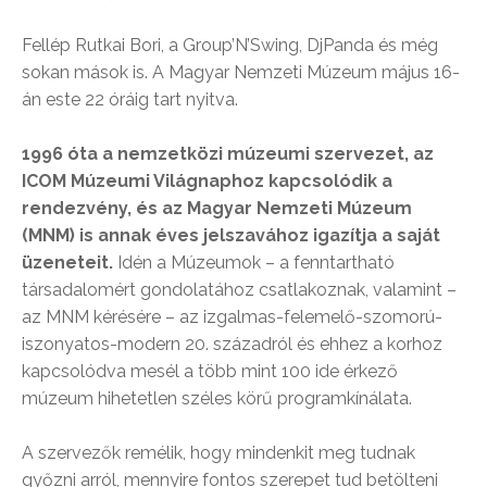
Fellép Rutkai Bori, a Group’N’Swing, DjPanda és még
sokan mások is. A Magyar Nemzeti Múzeum május 16-
án este 22 óráig tart nyitva.
1996 óta a nemzetközi múzeumi szervezet, az
ICOM Múzeumi Világnaphoz kapcsolódik a
rendezvény, és az Magyar Nemzeti Múzeum
(MNM) is annak éves jelszavához igazítja a saját
üzeneteit.
Idén a Múzeumok – a fenntartható
társadalomért gondolatához csatlakoznak, valamint –
az MNM kérésére – az izgalmas-felemelő-szomorú-
iszonyatos-modern 20. századról és ehhez a korhoz
kapcsolódva mesél a több mint 100 ide érkező
múzeum hihetetlen széles körű programkínálata.
A szervezők remélik, hogy mindenkit meg tudnak
győzni arról, mennyire fontos szerepet tud betölteni