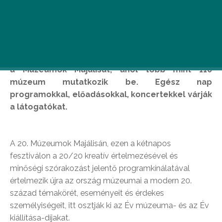
2015. május 16–17-én a Múzeumkertben és a
Nemzeti Múzeumban 20. alkalommal rendezik
meg az Európa-szinten egyedülálló rendezvényt:
a Múzeumok Majálisát, ahol több mint 110
múzeum mutatkozik be. Egész nap
programokkal, előadásokkal, koncertekkel várják
a látogatókat.
A 20. Múzeumok Majálisán, ezen a kétnapos
fesztiválon a 20/20 kreatív értelmezésével és
minőségi szórakozást jelentő programkínálatával
értelmezik újra az ország múzeumai a modern 20.
század témakörét, eseményeit és érdekes
személyiségeit, itt osztják ki az Év múzeuma- és az Év
kiállítása-díjakat.