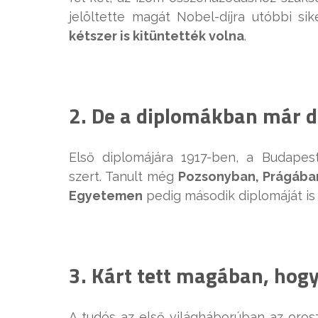
jelöltette magát Nobel-díjra utóbbi si
kétszer is kitüntették volna
.
2. De a diplomákban már d
Első diplomájára 1917-ben, a Budape
szert. Tanult még
Pozsonyban, Prágába
Egyetemen
pedig második diplomáját i
3. Kárt tett magában, hogy
A tudós az első világháborúban az oros