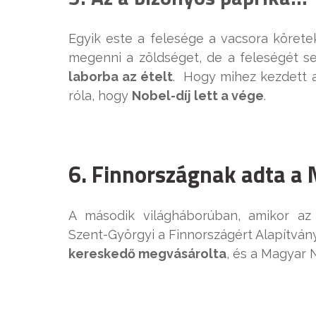
Egyik este a felesége a vacsora körete
megenni a zöldséget, de a feleségét s
laborba az ételt
. Hogy mihez kezdett a 
róla, hogy
Nobel-díj lett a vége
.
6. Finnországnak adta a 
A második világháborúban, amikor a
Szent-Györgyi a Finnországért Alapítván
kereskedő megvásárolta
, és a Magyar