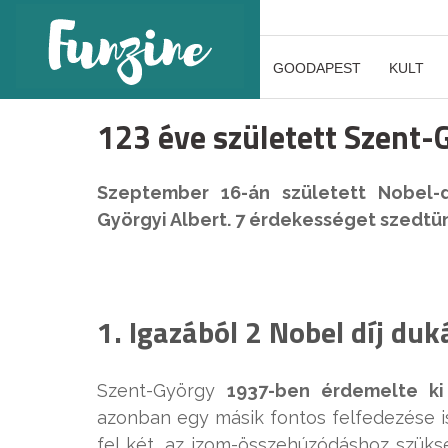
GOODAPEST
KULT
123 éve született Szent-
Szeptember 16-án született Nobel-dí
Györgyi Albert. 7 érdekességet szedtün
1. Igazából 2 Nobel díj duk
Szent-György
1937-ben érdemelte ki
azonban egy másik fontos felfedezése is
fel két, az izom-összehúzódáshoz szüks