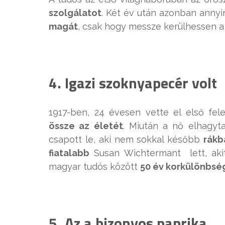
szolgálatot
. Két év után azonban annyi
magát
, csak hogy messze kerülhessen a 
4. Igazi szoknyapecér volt
1917-ben, 24 évesen vette el első fel
össze az életét
. Miután a nő elhagyt
csapott le, aki nem sokkal később
rákb
fiatalabb
Susan Wichtermant lett, akit
magyar tudós között
50 év korkülönbség
5. Az a bizonyos paprika…