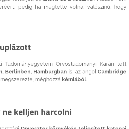
keréért, pedig ha megtette volna, valószínű, hogy
uplázott
sti Tudományegyetem Orvostudományi Karán tett
n, Berlinben, Hamburgban
is, az angol
Cambridge
s megszerezte, méghozzá
kémiából
.
 ne kelljen harcolni
zországi
Dnyeszter környékén teljesített katonai