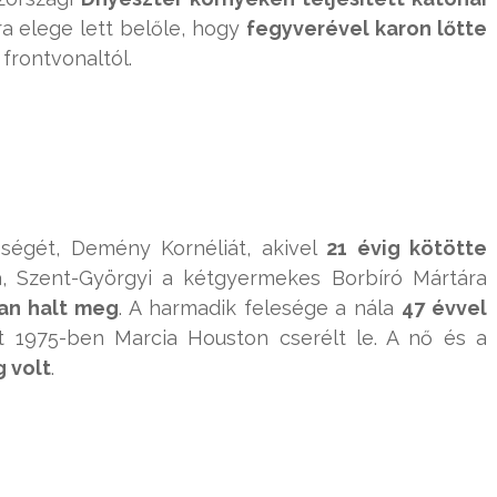
ra elege lett belőle, hogy
fegyverével karon lőtte
frontvonaltól.
eségét, Demény Kornéliát, akivel
21 évig kötötte
a, Szent-Györgyi a kétgyermekes Borbíró Mártára
an halt meg
. A harmadik felesége a nála
47 évvel
 1975-ben Marcia Houston cserélt le. A nő és a
 volt
.