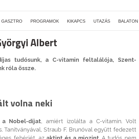
GASZTRO
PROGRAMOK
KIKAPCS
UTAZÁS
BALATON
Györgyi Albert
jas tudósunk, a C-vitamin feltalálója, Szent-
k róla össze.
ált volna neki
 a Nobel-díjat
, amiért izolálta a C-vitamin. Volt
. Tanítványával, Straub F. Brunóval együtt fedezett
éges fehérjét, az
aktint és a miozint
. A tudós nem