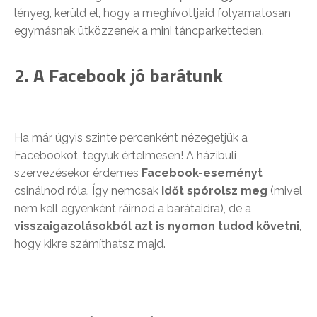
lényeg, kerüld el, hogy a meghívottjaid folyamatosan
egymásnak ütközzenek a mini táncparketteden.
2. A Facebook jó barátunk
Ha már úgyis szinte percenként nézegetjük a
Facebookot, tegyük értelmesen! A házibuli
szervezésekor érdemes
Facebook-eseményt
csinálnod róla. Így nemcsak
időt spórolsz meg
(mivel
nem kell egyenként ráírnod a barátaidra), de a
visszaigazolásokból azt is nyomon tudod követni
,
hogy kikre számíthatsz majd.