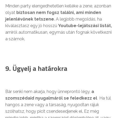
Minden party elengedhetetlen kelléke a zene, azonban
olyat
biztosan nem fogsz találni, ami minden
jelenlévőnek tetszene
. A legjobb megoldás, ha
kiválasztasz egy jó hosszú
Youtube-lejátszási listát,
amiről automatikusan, egymás után fognak következni
a számok.
9. Ügyelj a határokra
Bár senki nem akarja, hogy ünneprontó légy,
a
szomszédaid nyugalmáról se
feledkezz el
Ha túl
hangos a zene vagy a társaság, nyugodtan rájuk
szólhatsz, hogy picit csendesedjenek el. Ez még
mindig jobb, mintha a szomszéd dörömbölne át, vagy