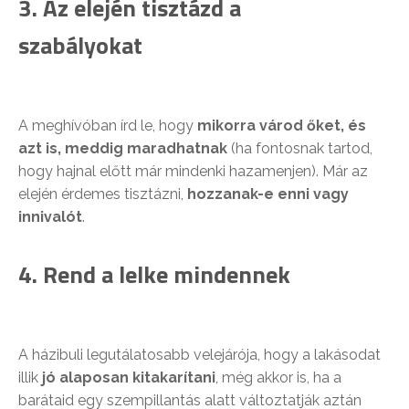
3. Az elején tisztázd a
szabályokat
A meghívóban írd le, hogy
mikorra várod őket, és
azt is, meddig maradhatnak
(ha fontosnak tartod,
hogy hajnal előtt már mindenki hazamenjen). Már az
elején érdemes tisztázni,
hozzanak-e enni vagy
innivalót
.
4. Rend a lelke mindennek
A házibuli legutálatosabb velejárója, hogy a lakásodat
illik
jó alaposan kitakarítani
, még akkor is, ha a
barátaid egy szempillantás alatt változtatják aztán