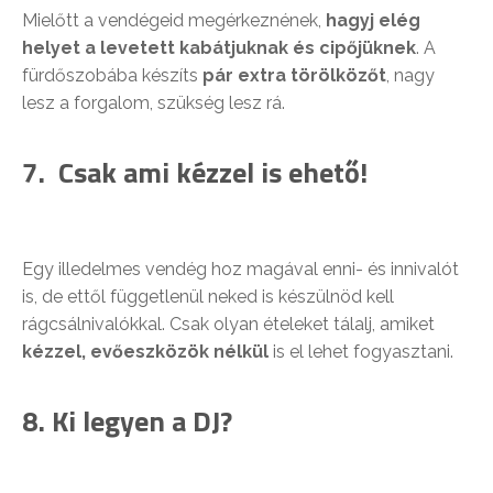
Mielőtt a vendégeid megérkeznének,
hagyj elég
helyet a levetett kabátjuknak és cipőjüknek
. A
fürdőszobába készíts
pár extra törölközőt
, nagy
lesz a forgalom, szükség lesz rá.
7. Csak ami kézzel is ehető!
Egy illedelmes vendég hoz magával enni- és innivalót
is, de ettől függetlenül neked is készülnöd kell
rágcsálnivalókkal. Csak olyan ételeket tálalj, amiket
kézzel, evőeszközök nélkül
is el lehet fogyasztani.
8. Ki legyen a DJ?