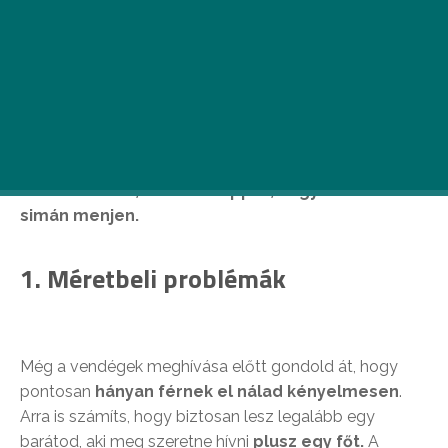
Nincs szilveszter buli nélkül. Az év utolsó napján
a többség óriási partival szeretné lezárni az
óesztendőt, ám ha nincs kedved egy zsúfolt bulin
feszengeni, az otthonodba is bulihangulatot
varázsolhatsz. Mielőtt azonban hozzákezdenél a
szervezéshez, adunk 10 tippet, hogy minden
simán menjen.
1. Méretbeli problémák
Még a vendégek meghívása előtt gondold át, hogy
pontosan
hányan férnek el nálad kényelmesen
.
Arra is számíts, hogy biztosan lesz legalább egy
barátod, aki meg szeretne hívni
plusz egy főt.
A