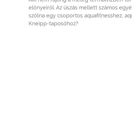
előnyeiről. Az úszás mellett számos egy
szólna egy csoportos aquafitnesshez, aqu
Kneipp-taposóhoz?
1913,
FOTO:Fortepan/Adományozó: Főváros Lev
4. Budapest a világ fürdőfővárosa
A város területe alatt 118 forrás találhat
történelmi gyógyfürdő is működik. A buda
stresszes munkanap után is meglátogatha
5. Körülvesz a történelem
Az országban több mint 10, jelenleg is
még a 16. századból, a török megszállás 