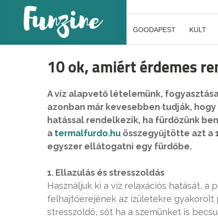
GOODAPEST
KULT
10 ok, amiért érdemes re
A víz alapvető lételemünk, fogyasztás
azonban már kevesebben tudják, hogy a
hatással rendelkezik, ha fürdőzünk ben
a
termalfurdo.hu
összegyűjtötte azt a
egyszer ellátogatni egy fürdőbe.
1. Ellazulás és stresszoldás
Használjuk ki a víz relaxációs hatását, a 
felhajtóerejének az ízületekre gyakorolt
stresszoldó, sőt ha a szemünket is becsu