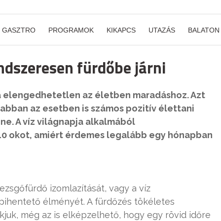
GASZTRO
PROGRAMOK
KIKAPCS
UTAZÁS
BALATON
ndszeresen fürdőbe járni
a elengedhetetlen az életben maradáshoz. Azt
bban az esetben is számos pozitív élettani
ne. A víz világnapja alkalmából
 10 okot, amiért érdemes legalább egy hónapban
pezsgőfürdő izomlazítását, vagy a víz
 pihentető élményét. A fürdőzés tökéletes
kjuk, még az is elképzelhető, hogy egy rövid időre