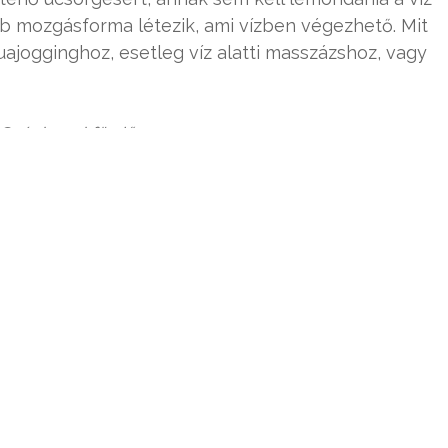
éb mozgásforma létezik, ami vízben végezhető. Mit
ajogginghoz, esetleg víz alatti masszázshoz, vagy
 Széchenyi fürdő
éltára. Levéltári jelzet: HU.BFL.XV.19.d.1.08.104
ó és nincs más olyan főváros a világon, ahol 6
pesti fürdők sokáig nyitva tartanak, így egy
tjuk bármelyiket, ha relaxálásra vágyunk.
 üzemelő műemlékfürdő van, amelyekből jó néhány
alatti időkből származik, de nagyon impozáns