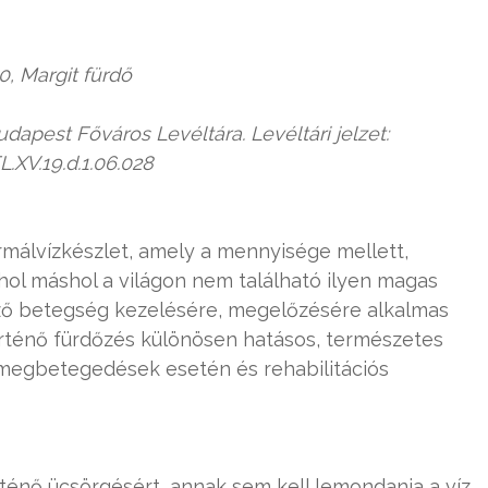
0, Margit fürdő
est Főváros Levéltára. Levéltári jelzet:
.XV.19.d.1.06.028
ermálvízkészlet, amely a mennyisége mellett,
hol máshol a világon nem található ilyen magas
ő betegség kezelésére, megelőzésére alkalmas
örténő fürdőzés különösen hatásos, természetes
megbetegedések esetén és rehabilitációs
ténő ücsörgésért, annak sem kell lemondania a víz