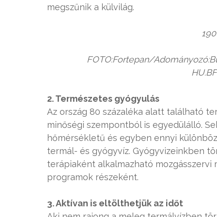
megszűnik a külvilág.
190
FOTO:Fortepan/Adományozó:Budap
HU.BFL
2. Természetes gyógyulás
Az ország 80 százaléka alatt található t
minőségi szempontból is egyedülálló. Se
hőmérsékletű és egyben ennyi különböz
termál- és gyógyvíz. Gyógyvizeinkben t
terápiaként alkalmazható mozgásszervi 
programok részeként.
3. Aktívan is eltölthetjük az időt
Aki nem rajong a meleg termálvízben tör