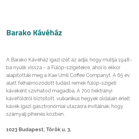
Barako Kávéház
A Barako Kávéház igazi ízét az adja, hogy múltja 1948-
ba nyúlik vissza – a Fülöp-szigetekre, ahol is ekkor
alapították meg a Kae Umli Coffee Companyt. A 65 év
alatt felhalmozódott tudást remek fülöp-szigeti
kávéként szívhatod magadba. A 700 hektrányi
kávéföldről biztsított, vulkanikus hegyek oldalain érlelt
kávék igazi gasztronómiai utazásra invitálnak, hogy
szárnyalj pihenés közben.
1023 Budapest, Török u. 3.