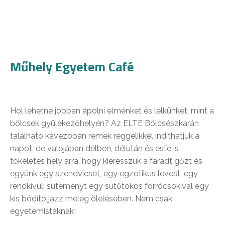
Műhely Egyetem Café
Hol lehetne jobban ápolni elménket és lelkünket, mint a
bölcsek gyülekezőhelyén? Az ELTE Bölcsészkarán
található kávézóban remek reggelikkel indíthatjuk a
napot, de valójában délben, délután és este is
tökéletes hely arra, hogy kieresszük a fáradt gőzt és
együnk egy szendvicset, egy egzotikus levest, egy
rendkívüli süteményt egy sütőtökös forrócsokival egy
kis bódító jazz meleg ölelésében. Nem csak
egyetemistáknak!