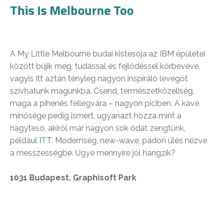
This Is Melbourne Too
A My Little Melbourne budai kistesója az IBM épületei
között bújik meg, tudással és fejlődéssel körbevéve,
vagyis itt aztán tényleg nagyon inspiráló levegőt
szívhatunk magunkba. Csend, természetközeliség,
maga a pihenés fellegvára – nagyon piciben. A kávé
minősége pedig ismert, ugyanazt hozza mint a
nagytesó, akiről már nagyon sok ódát zengtünk,
például
ITT
. Modernség, new-wave, padon ülés nézve
a messzességbe. Ugye mennyire jól hangzik?
1031 Budapest, Graphisoft Park