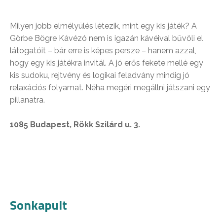
Milyen jobb elmélyülés létezik, mint egy kis játék? A
Görbe Bögre Kávézó nem is igazán kávéival bűvöli el
látogatóit – bár erre is képes persze – hanem azzal,
hogy egy kis játékra invitál. A jó erős fekete mellé egy
kis sudoku, rejtvény és logikai feladvány mindig jó
relaxációs folyamat. Néha megéri megállni játszani egy
pillanatra.
1085 Budapest, Rökk Szilárd u. 3.
Sonkapult