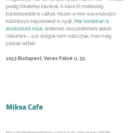
pedig tökéletes kávéval. A kávé itt mellesleg
küldetéseddé is válhat, hiszen a new wave kávézó
különböző képzéseket is nyújt.
Már korábban is
áradoztunk róluk
, érdemes visszatekinteni akkori
cikkünkre – a jó dolgok nem változtak, max még
jobbak lettek!
1053 Budapest, Veres Pálné u. 33.
Miksa Cafe
Ha szívmelengetésre vágysz és egy nagy dózis