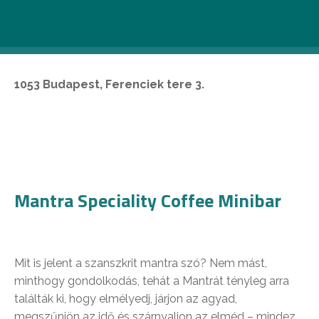
Mint minden tisztességes new wave helyen, a kávézás
itt is művészet – így pedig a szabadidő eltöltése is
azzá válik.
1053 Budapest, Ferenciek tere 3.
Mantra Speciality Coffee Minibar
Mit is jelent a szanszkrit mantra szó? Nem mást,
minthogy gondolkodás, tehát a Mantrát tényleg arra
találták ki, hogy elmélyedj, járjon az agyad,
megszűnjön az idő és szárnyaljon az elméd – mindez