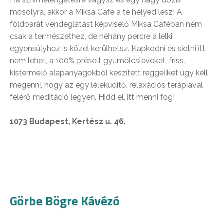
mosolyra, akkor a Miksa Cafe a te helyed lesz! A
földbarát vendéglátást képviselő Miksa Caféban nem
csak a természethez, de néhány percre a lelki
egyensúlyhoz is közel kerülhetsz. Kapkodni és sietni itt
nem lehet, a 100% préselt gyümölcsleveket, friss,
kistermelő alapanyagokból készített reggeliket úgy kell
megenni, hogy az egy léleküdítő, relaxációs terápiával
felérő meditáció legyen. Hidd el, itt menni fog!
1073 Budapest, Kertész u. 46.
Görbe Bögre Kávézó