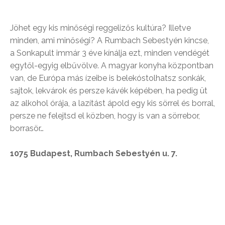
Jöhet egy kis minőségi reggelizős kultúra? Illetve
minden, ami minőségi? A Rumbach Sebestyén kincse,
a Sonkapult immár 3 éve kínálja ezt, minden vendégét
egytől-egyig elbűvölve. A magyar konyha központban
van, de Európa más ízeibe is belekóstolhatsz sonkák,
sajtok, lekvárok és persze kávék képében, ha pedig üt
az alkohol órája, a lazítást ápold egy kis sörrel és borral,
persze ne felejtsd el közben, hogy is van a sörrebor,
borrasör…
1075 Budapest, Rumbach Sebestyén u. 7.