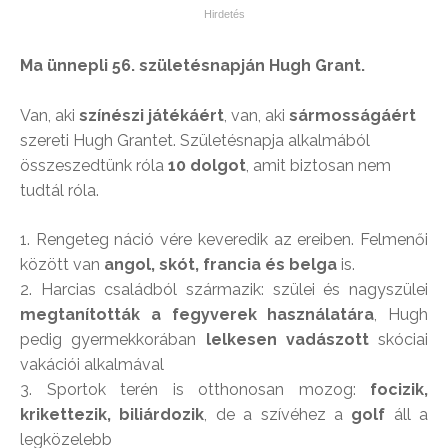
Ma ünnepli 56. születésnapján Hugh Grant.
Van, aki
színészi játékáért
, van, aki
sármosságáért
szereti Hugh Grantet. Születésnapja alkalmából
összeszedtünk róla
10 dolgot
, amit biztosan nem
tudtál róla.
1. Rengeteg náció vére keveredik az ereiben. Felmenői
között van
angol, skót, francia és belga
is.
2. Harcias családból származik: szülei és nagyszülei
megtanították a fegyverek használatára
, Hugh
pedig gyermekkorában
lelkesen vadászott
skóciai
vakációi alkalmával
3. Sportok terén is otthonosan mozog:
focizik,
krikettezik, biliárdozik
, de a szívéhez a
golf
áll a
legközelebb