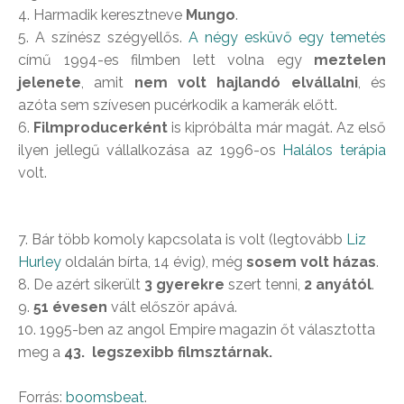
4. Harmadik keresztneve
Mungo
.
5. A színész szégyellős.
A négy esküvő egy temetés
című 1994-es filmben lett volna egy
meztelen
jelenete
, amit
nem volt hajlandó elvállalni
, és
azóta sem szívesen pucérkodik a kamerák előtt.
6.
Filmproducerként
is kipróbálta már magát. Az első
ilyen jellegű vállalkozása az 1996-os
Halálos terápia
volt.
7. Bár több komoly kapcsolata is volt (legtovább
Liz
Hurley
oldalán bírta, 14 évig), még
sosem volt házas
.
8. De azért sikerült
3 gyerekre
szert tenni,
2 anyától
.
9.
51 évesen
vált először apává.
10. 1995-ben az angol Empire magazin őt választotta
meg a
43. legszexibb filmsztárnak.
Forrás:
boomsbeat
.