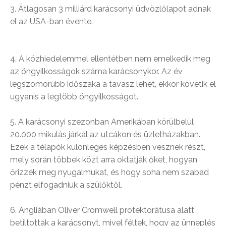
3. Átlagosan 3 milliárd karácsonyi üdvözlőlapot adnak
el az USA-ban évente.
4. A közhiedelemmel ellentétben nem emelkedik meg
az öngyilkosságok száma karácsonykor. Az év
legszomorúbb időszaka a tavasz lehet, ekkor követik el
ugyanis a legtöbb öngyilkosságot.
5. A karácsonyi szezonban Amerikában körülbelül
20.000 mikulás járkál az utcákon és üzletházakban.
Ezek a télapók különleges képzésben vesznek részt,
mely során többek közt arra oktatják őket, hogyan
őrizzék meg nyugalmukat, és hogy soha nem szabad
pénzt elfogadniuk a szülőktől.
6. Angliában Oliver Cromwell protektorátusa alatt
betiltották a karácsonyt, mivel féltek, hogy az ünneplés