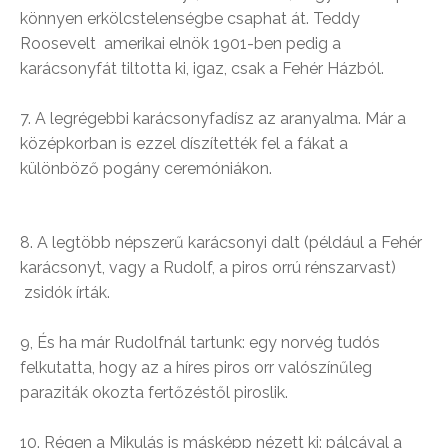
könnyen erkölcstelenségbe csaphat át. Teddy
Roosevelt amerikai elnök 1901-ben pedig a
karácsonyfát tiltotta ki, igaz, csak a Fehér Házból.
7. A legrégebbi karácsonyfadísz az aranyalma. Már a
középkorban is ezzel díszítették fel a fákat a
különböző pogány ceremóniákon.
8. A legtöbb népszerű karácsonyi dalt (például a Fehér
karácsonyt, vagy a Rudolf, a piros orrú rénszarvast)
zsidók írták.
9, És ha már Rudolfnál tartunk: egy norvég tudós
felkutatta, hogy az a híres piros orr valószínűleg
paraziták okozta fertőzéstől piroslik.
10. Régen a Mikulás is másképp nézett ki: pálcával a