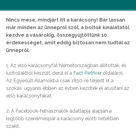
Nincs mese, mindjárt itt a karácsony! Bár lassan
már minden az ünnepről szól, a boltok kínálatától
kezdve a vásárokig, összegyűjtöttünk 10
érdekességet, amit eddig biztosan nem tudtál az
ünnepről.
1. Az első karácsonyfát Németországban állították, és
lúdtollakból készült, derül ki a
Fact Retriver
oldaláról.
Az Egyesült Államokba csak 1850-re terjedt el a
szokás, ugyanis ebben az évben kezdték el árusítani az
első karácsonyfákat.
2. A Facebook-felhasználók adatlapja alapján a
legtöbb szerelmespár a karácsony előtti hetekben
szakít.