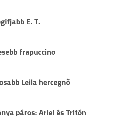
egifjabb E. T.
esebb frapuccino
osabb Leila hercegnő
ánya páros: Ariel és Tritón