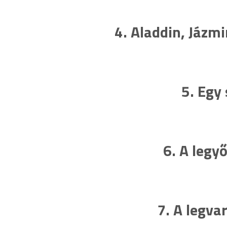
4. Aladdin, Jázm
5. Egy 
6. A legy
7. A legva