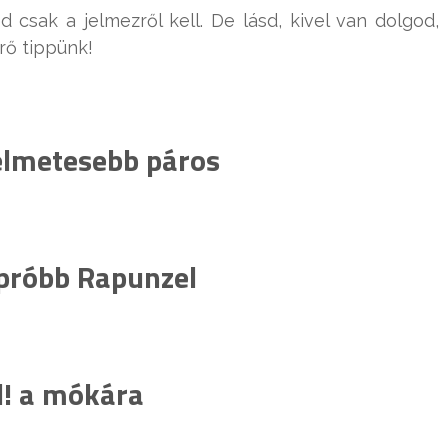
 csak a jelmezről kell. De lásd, kivel van dolgod,
rő tippünk!
lelmetesebb páros
apróbb Rapunzel
l! a mókára