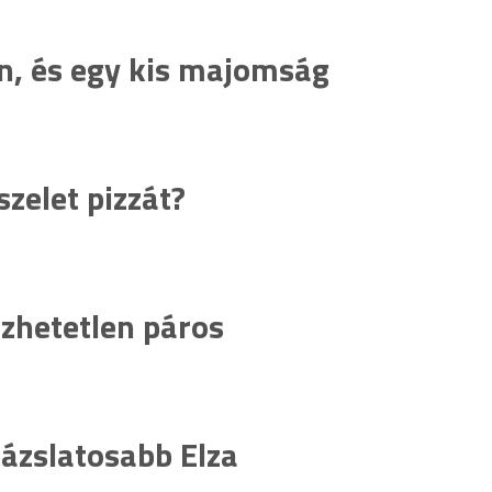
in, és egy kis majomság
szelet pizzát?
őzhetetlen páros
rázslatosabb Elza