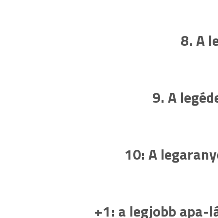
8. A l
9. A legéd
10: A legarany
+1: a legjobb apa-l