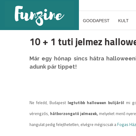
GOODAPEST
KULT
10 + 1 tuti jelmez hallow
Már egy hónap sincs hátra halloween
adunk pár tippet!
Ne feledd, Budapest
legtutibb halloween bulijáról
mi go
vérengzős,
hátborzongató jelmezek,
melyeket menő nyeremé
hangulat pedig felejthetetlen, elvégre mégiscsak a
Fogas Há