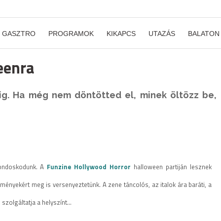
GASZTRO
PROGRAMOK
KIKAPCS
UTAZÁS
BALATON
eenra
ig. Ha még nem döntötted el, minek öltözz be,
ndoskodunk. A
Funzine Hollywood Horror
halloween partiján lesznek
nyekért meg is versenyeztetünk. A zene táncolós, az italok ára baráti, a
z
szolgáltatja a helyszínt…