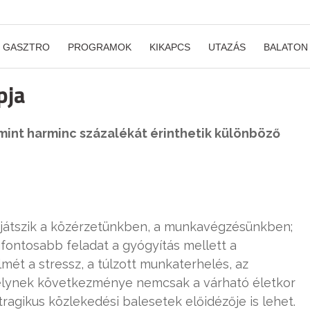
GASZTRO
PROGRAMOK
KIKAPCS
UTAZÁS
BALATON
pja
mint harminc százalékát érinthetik különböző
játszik a közérzetünkben, a munkavégzésünkben;
fontosabb feladat a gyógyítás mellett a
lmét a stressz, a túlzott munkaterhelés, az
elynek következménye nemcsak a várható életkor
agikus közlekedési balesetek előidézője is lehet.