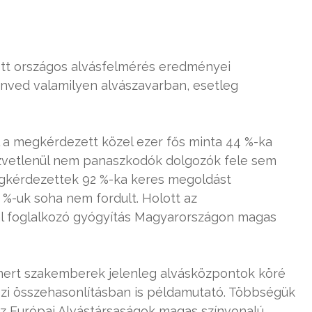
ett országos alvásfelmérés eredményei
nved valamilyen alvászavarban, esetleg
l a megkérdezett közel ezer fős minta 44 %-ka
közvetlenül nem panaszkodók dolgozók fele sem
gkérdezettek 92 %-ka keres megoldást
 %-uk soha nem fordult. Holott az
val foglalkozó gyógyítás Magyarországon magas
smert szakemberek jelenleg alvásközpontok köré
i összehasonlításban is példamutató. Többségük
 az Európai Alvástársaságok magas színvonalú