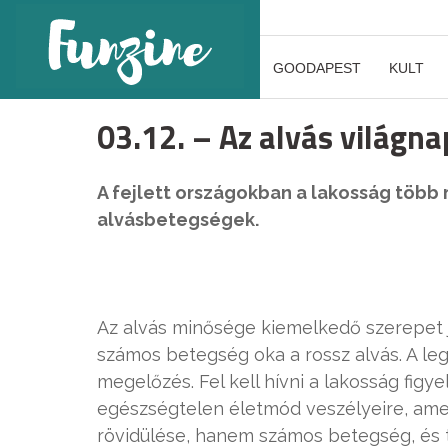
GOODAPEST
KULT
03.12. – Az alvás világna
A fejlett országokban a lakosság több 
alvásbetegségek.
Az alvás minősége kiemelkedő szerepet 
számos betegség oka a rossz alvás. A leg
megelőzés. Fel kell hívni a lakosság figye
egészségtelen életmód veszélyeire, am
rövidülése, hanem számos betegség, és tr