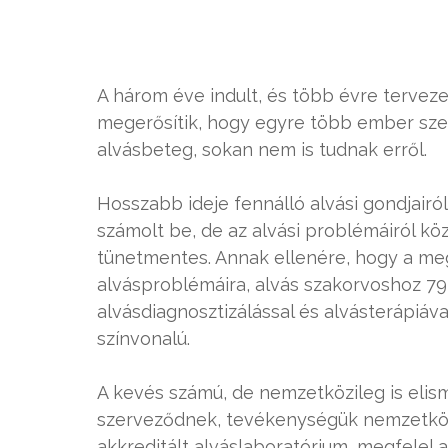
A három éve indult, és több évre tervez
megerősítik, hogy egyre több ember sze
alvásbeteg, sokan nem is tudnak erről.
Hosszabb ideje fennálló alvási gondjairó
számolt be, de az alvási problémáiról 
tünetmentes. Annak ellenére, hogy a me
alvásproblémáira, alvás szakorvoshoz 79
alvásdiagnosztizálással és alvásterápiá
színvonalú.
A kevés számú, de nemzetközileg is eli
szerveződnek, tevékenységük nemzetköz
akkreditált alváslaboratórium, megfelel