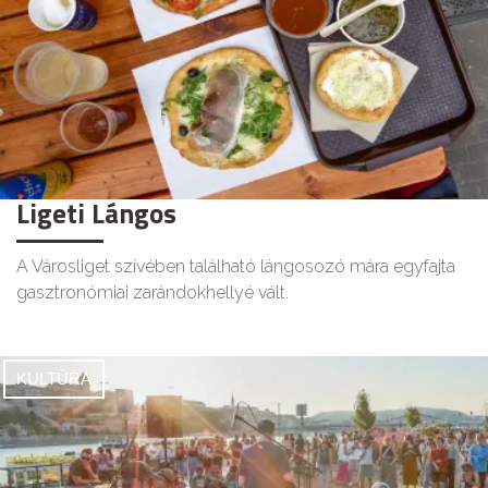
Ligeti Lángos
A Városliget szívében található lángosozó mára egyfajta
gasztronómiai zarándokhellyé vált.
KULTÚRA