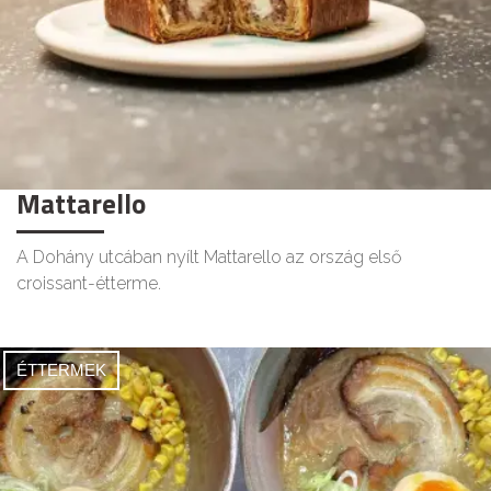
Mattarello
A Dohány utcában nyílt Mattarello az ország első
croissant-étterme.
ÉTTERMEK