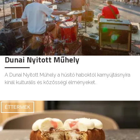
Dunai Nyitott Műhely
A Dunai Nyitott Műhely a hűsítő haboktól karnyújtásnyira
kínál kulturális és közösségi élményeket.
ÉTTERMEK