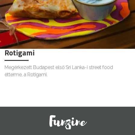
Rotigami
Megérkezett Budapest első Srí Lanka-i street food
étterme, a Rotigami.