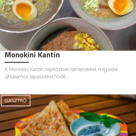
Monokini Kantin
A Monokini Kantin napközben ramenekkel, míg este
újhullámos tapasokkal hódít.
GASZTRÓ