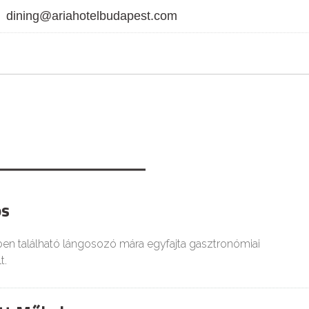
dining@ariahotelbudapest.com
os
ben található lángosozó mára egyfajta gasztronómiai
t.