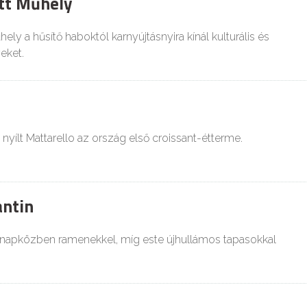
tt Műhely
ely a hűsítő haboktól karnyújtásnyira kínál kulturális és
eket.
yílt Mattarello az ország első croissant-étterme.
ntin
 napközben ramenekkel, míg este újhullámos tapasokkal