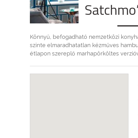
Satchmo’
Könnyű, befogadható nemzetközi konyha: t
szinte elmaradhatatlan kézműves hambu
étlapon szereplő marhapörköltes verzióv