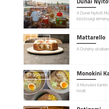
Dunai Nyito
KULTÚRA
A Dunai Nyitott Műh
közösségi élmény
Mattarello
ÉTTERMEK
A Dohány utcában n
Monokini Ka
ÉTTERMEK
A Monokini Kantin
hódít.