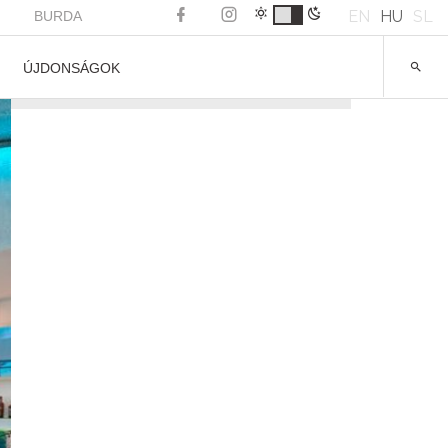
EN
HU
SL
BURDA
ÚJDONSÁGOK