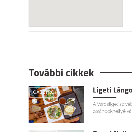
További cikkek
Ligeti Láng
GASZTRÓ
A Városliget szívé
zarándokhellyé vál