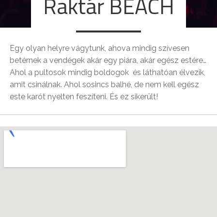
Raktár BEACH
Egy olyan helyre vágytunk, ahova mindig szívesen
betérnek a vendégek akár egy piára, akár egész estére…
Ahol a pultosok mindig boldogok és láthatóan élvezik,
amit csinálnak. Ahol sosincs balhé, de nem kell egész
este karót nyelten feszíteni. És ez sikerült!