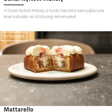
A Dunai Nyitott Műhely a hűsítő haboktól karnyújtásnyira
kínál kulturális és közösségi élményeket.
ÉTTERMEK
Mattarello