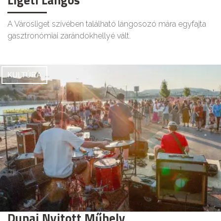
A Városliget szívében található lángosozó mára egyfajta
gasztronómiai zarándokhellyé vált.
KULTÚRA
Dunai Nyitott Műhely