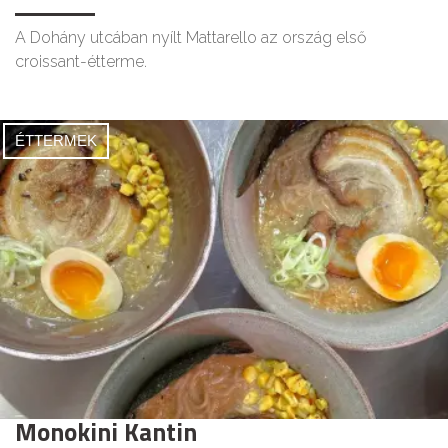
A Dohány utcában nyílt Mattarello az ország első
croissant-étterme.
ÉTTERMEK
Monokini Kantin