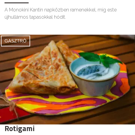
A Monokini Kantin napközben ramenekkel, míg este
újhullámos tapasokkal hódít.
GASZTRÓ
Rotigami