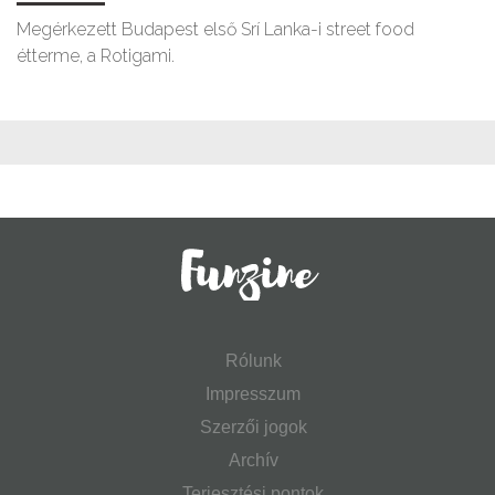
Megérkezett Budapest első Srí Lanka-i street food
étterme, a Rotigami.
Rólunk
Impresszum
Szerzői jogok
Archív
Terjesztési pontok