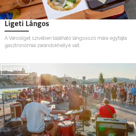
Ligeti Lángos
A Városliget szívében található lángosozó mára egyfajta
gasztronómiai zarándokhellyé vált.
KULTÚRA