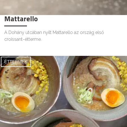
Mattarello
A Dohány utcában nyílt Mattarello az ország első
croissant-étterme.
ÉTTERMEK