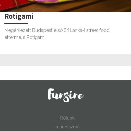
Rotigami
Megérkezett Budapest első Srí Lanka-i street food
étterme, a Rotigami.
Rólunk
Impresszum