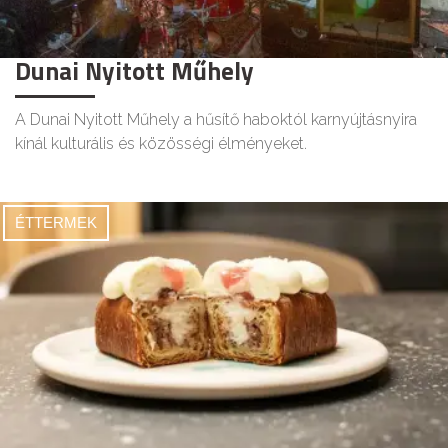
Dunai Nyitott Műhely
A Dunai Nyitott Műhely a hűsítő haboktól karnyújtásnyira
kínál kulturális és közösségi élményeket.
ÉTTERMEK