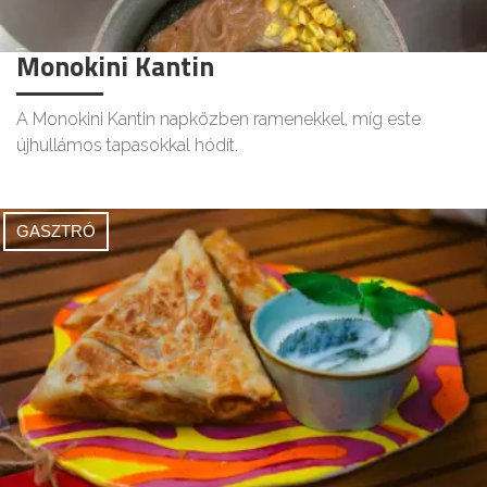
Monokini Kantin
A Monokini Kantin napközben ramenekkel, míg este
újhullámos tapasokkal hódít.
GASZTRÓ