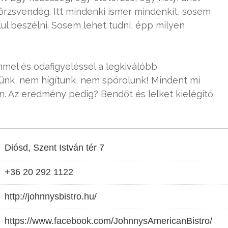
örzsvendég. Itt mindenki ismer mindenkit, sosem
ul beszélni. Sosem lehet tudni, épp milyen
mel és odafigyeléssel a legkiválóbb
nk, nem hígítunk, nem spórolunk! Mindent mi
n. Az eredmény pedig? Bendőt és lelket kielégítő
Diósd, Szent István tér 7
+36 20 292 1122
http://johnnysbistro.hu/
https://www.facebook.com/JohnnysAmericanBistro/