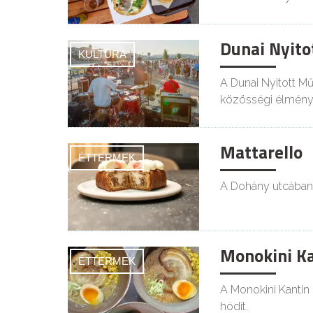
Dunai Nyito
KULTÚRA
A Dunai Nyitott Műh
közösségi élmény
Mattarello
ÉTTERMEK
A Dohány utcában n
Monokini Ka
ÉTTERMEK
A Monokini Kantin
hódít.