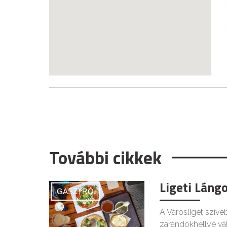
További cikkek
Ligeti Láng
GASZTRÓ
A Városliget szívé
zarándokhellyé vál