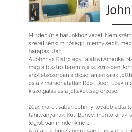
John
Minden út a hasunkhoz vezet. Nem számít 
szeretnénk: minőségit, mennyiségit, megf
harapás után.
A Johnny’s Bistro egy falatnyi Amerika. 
még a bisztró teremtője is. 2012-ben John
ahol elsősorban a diósdi amerikaiak „otth
és a kimaradhatatlan Root Beer! Ezek mel
kiszolgálás és a jóllakottság érzése.
2014 márciusában Johnny tovább adta tud
tanítványának. Kuti Bence, mentorának tá
legjobban mindenkinek.
Azóta a Johnny’s nem csupán egy étterem