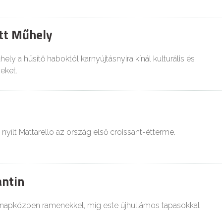
tt Műhely
ely a hűsítő haboktól karnyújtásnyira kínál kulturális és
eket.
yílt Mattarello az ország első croissant-étterme.
ntin
 napközben ramenekkel, míg este újhullámos tapasokkal