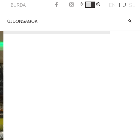
EN
HU
SL
BURDA
ÚJDONSÁGOK