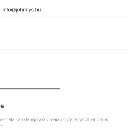
info@johnnys.hu
os
ben található lángosozó mára egyfajta gasztronómiai
t.