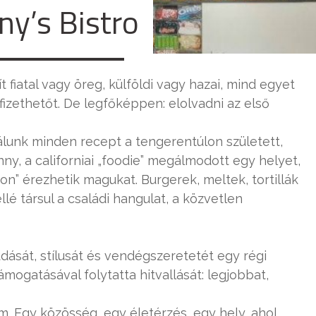
ny’s Bistro
fiatal vagy öreg, külföldi vagy hazai, mind egyet
izethetőt. De legfőképpen: elolvadni az első
Nálunk minden recept a tengerentúlon született,
ny, a californiai „foodie” megálmodott egy helyet,
on” érezhetik magukat. Burgerek, meltek, tortillák
lé társul a családi hangulat, a közvetlen
ását, stílusát és vendégszeretetét egy régi
mogatásával folytatta hitvallását: legjobbat,
. Egy közösség, egy életérzés, egy hely, ahol