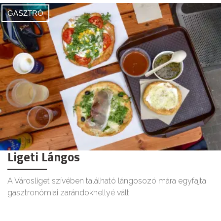
GASZTRÓ
Ligeti Lángos
A Városliget szívében található lángosozó mára egyfajta
gasztronómiai zarándokhellyé vált.