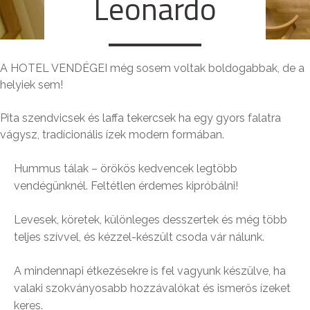
Leonardo
A HOTEL VENDÉGEI még sosem voltak boldogabbak, de a
helyiek sem!
Pita szendvicsek és laffa tekercsek ha egy gyors falatra
vágysz, tradícionális ízek modern formában.
Hummus tálak – örökös kedvencek legtöbb
vendégünknél. Feltétlen érdemes kipróbálni!
Levesek, köretek, különleges desszertek és még több
teljes szívvel, és kézzel-készült csoda vár nálunk.
A mindennapi étkezésekre is fel vagyunk készülve, ha
valaki szokványosabb hozzávalókat és ismerős ízeket
keres.