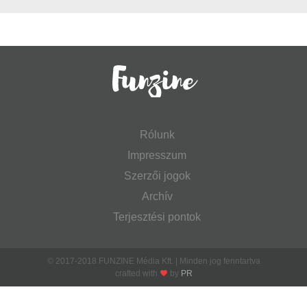
Rólunk
Impresszum
Szerzői jogok
Archív
Terjesztési pontok
© 2017-2018 FUNZINE Média Kft. | Minden jog fenntartva
crafted with
by
PR