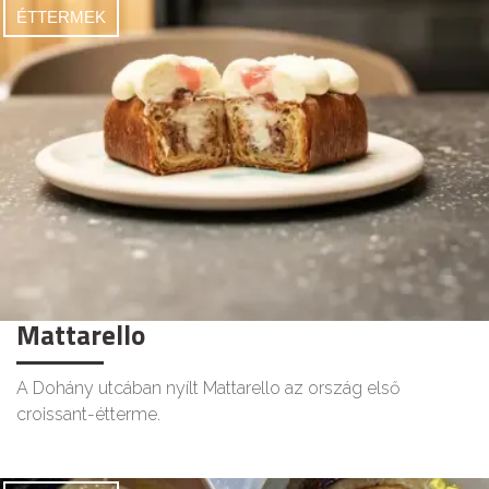
ÉTTERMEK
Mattarello
A Dohány utcában nyílt Mattarello az ország első
croissant-étterme.