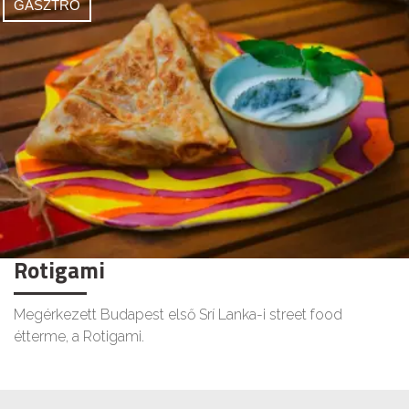
GASZTRÓ
Rotigami
Megérkezett Budapest első Srí Lanka-i street food
étterme, a Rotigami.