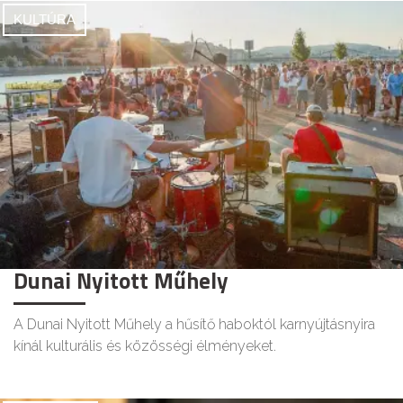
KULTÚRA
Dunai Nyitott Műhely
A Dunai Nyitott Műhely a hűsítő haboktól karnyújtásnyira
kínál kulturális és közösségi élményeket.