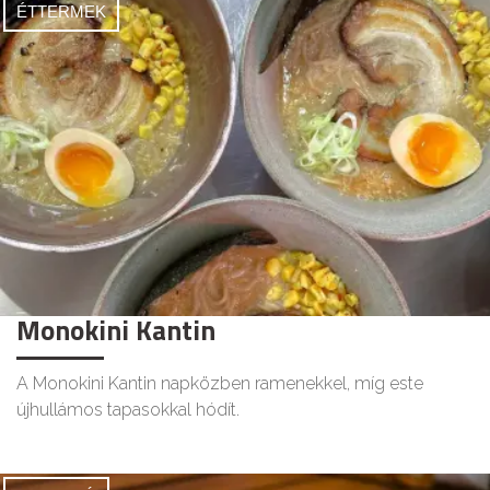
ÉTTERMEK
Monokini Kantin
A Monokini Kantin napközben ramenekkel, míg este
újhullámos tapasokkal hódít.