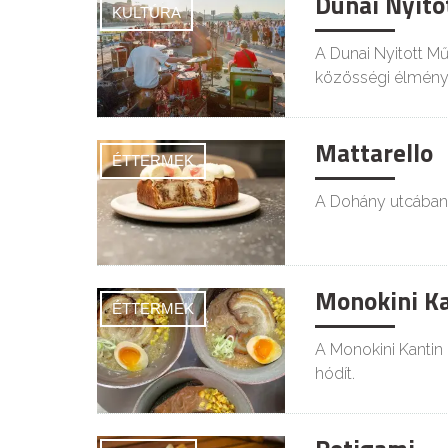
Dunai Nyito
KULTÚRA
A Dunai Nyitott Műh
közösségi élmény
Mattarello
ÉTTERMEK
A Dohány utcában n
Monokini Ka
ÉTTERMEK
A Monokini Kantin
hódít.