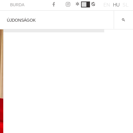
EN
HU
SL
BURDA
ÚJDONSÁGOK