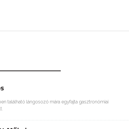
os
ben található lángosozó mára egyfajta gasztronómiai
t.