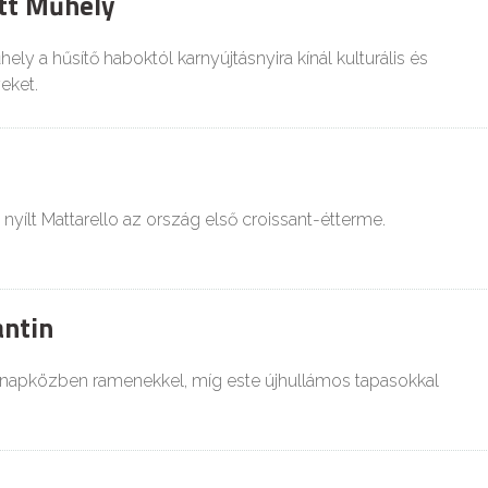
tt Műhely
ely a hűsítő haboktól karnyújtásnyira kínál kulturális és
eket.
yílt Mattarello az ország első croissant-étterme.
ntin
 napközben ramenekkel, míg este újhullámos tapasokkal