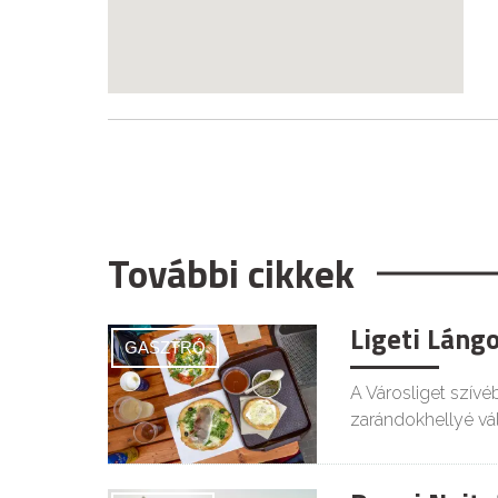
További cikkek
Ligeti Láng
GASZTRÓ
A Városliget szívé
zarándokhellyé vál