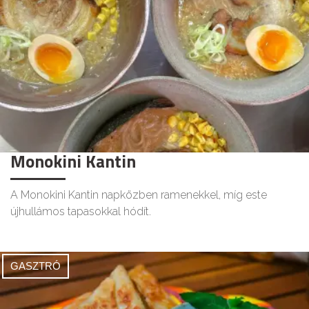
Monokini Kantin
A Monokini Kantin napközben ramenekkel, míg este
újhullámos tapasokkal hódít.
GASZTRÓ