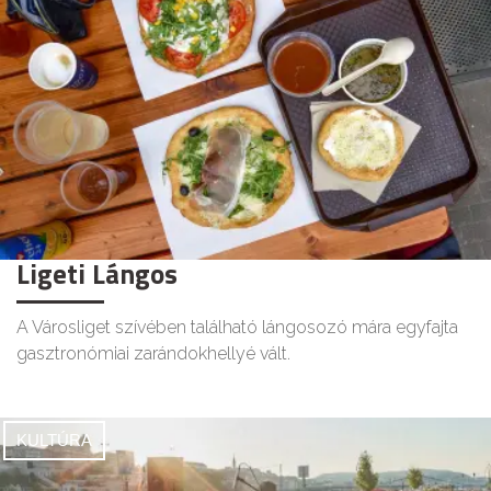
Ligeti Lángos
A Városliget szívében található lángosozó mára egyfajta
gasztronómiai zarándokhellyé vált.
KULTÚRA