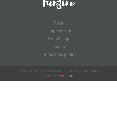
Rólunk
Impresszum
Szerzői jogok
Archív
Terjesztési pontok
© 2017-2018 FUNZINE Média Kft. | Minden jog fenntartva
crafted with
by
PR