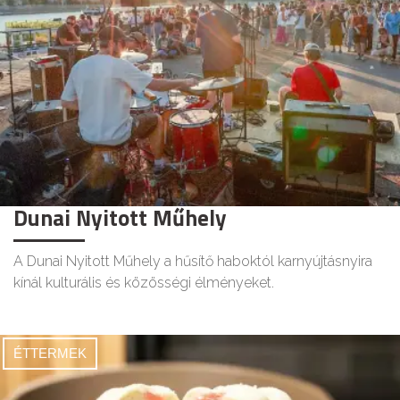
Dunai Nyitott Műhely
A Dunai Nyitott Műhely a hűsítő haboktól karnyújtásnyira
kínál kulturális és közösségi élményeket.
ÉTTERMEK