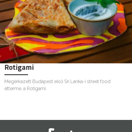
Rotigami
Megérkezett Budapest első Srí Lanka-i street food
étterme, a Rotigami.