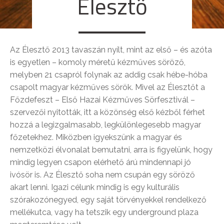
Élesztő
Az Élesztő 2013 tavaszán nyílt, mint az első – és azóta
is egyetlen – komoly méretű kézműves söröző,
melyben 21 csapról folynak az addig csak hébe-hóba
csapolt magyar kézműves sörök. Mivel az Élesztőt a
Főzdefeszt – Első Hazai Kézműves Sörfesztivál –
szervezői nyitották, itt a közönség első kézből férhet
hozzá a legizgalmasabb, legkülönlegesebb magyar
főzetekhez. Miközben igyekszünk a magyar és
nemzetközi élvonalat bemutatni, arra is figyelünk, hogy
mindig legyen csapon elérhető árú mindennapi jó
ivósör is. Az Élesztő soha nem csupán egy söröző
akart lenni. Igazi célunk mindig is egy kulturális
szórakozónegyed, egy saját törvényekkel rendelkező
mellékutca, vagy ha tetszik egy underground plaza