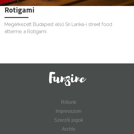
Rotigami
Megérkezett Budapest első Srí Lanka-i street food
étterme, a Rotigami.
Rólunk
Impresszum
Szerzői jogok
Archív