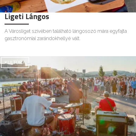
Ligeti Lángos
A Városliget szívében található lángosozó mára egyfajta
gasztronómiai zarándokhellyé vált.
KULTÚRA