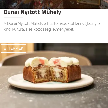
Dunai Nyitott Műhely
A Dunai Nyitott Műhely a hűsítő haboktól karnyújtásnyira
kínál kulturális és közösségi élményeket.
ÉTTERMEK