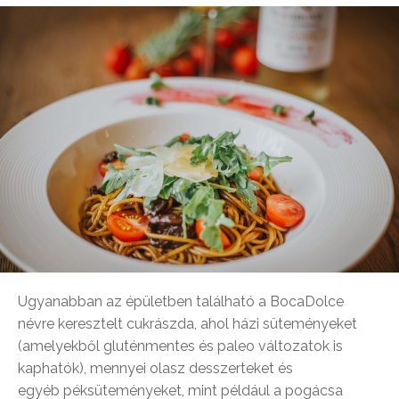
Ugyanabban az épületben található a BocaDolce
névre keresztelt cukrászda, ahol házi süteményeket
(amelyekből gluténmentes és paleo változatok is
kaphatók), mennyei olasz desszerteket és
egyéb péksüteményeket, mint például a pogácsa