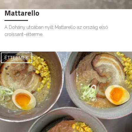
Mattarello
A Dohány utcában nyílt Mattarello az ország első
croissant-étterme.
ÉTTERMEK