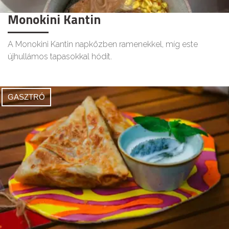
Monokini Kantin
A Monokini Kantin napközben ramenekkel, míg este
újhullámos tapasokkal hódít.
GASZTRÓ