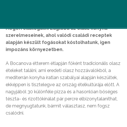
Bocanovaban
Megéri ellátogatni Zuglóba az olasz konyha
szerelmeseinek, ahol valódi családi receptek
alapján készült fogásokat kóstolhatunk, igen
impozáns környezetben.
A Bocanova étterem étlapján főként tradicionális olasz
ételeket találni, ami eredeti olasz hozzávalókból, a
mediterrán konyha íratlan szabályai alapján készültek,
ekképpen is tisztelegve az ország ételkultúrája előtt. A
nagyjából 30 különféle pizza és a hasonlóan bőséges
tészta- és rizottókínálat pár percre elbizonytalaníthat,
de megnyugtatunk, bármit választasz, nem fogsz
csalódni.