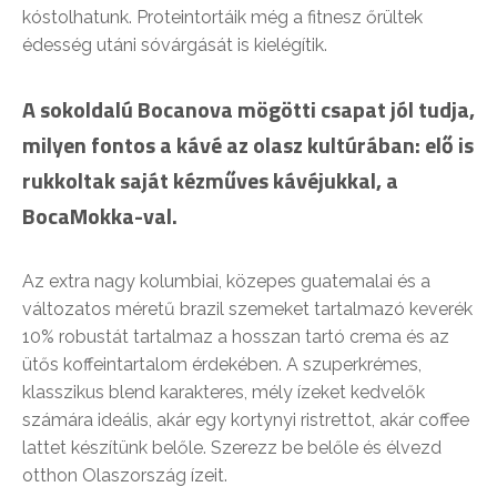
kóstolhatunk. Proteintortáik még a fitnesz őrültek
édesség utáni sóvárgását is kielégítik.
A sokoldalú Bocanova mögötti csapat jól tudja,
milyen fontos a kávé az olasz kultúrában: elő is
rukkoltak saját kézműves kávéjukkal, a
BocaMokka-val.
Az extra nagy kolumbiai, közepes guatemalai és a
változatos méretű brazil szemeket tartalmazó keverék
10% robustát tartalmaz a hosszan tartó crema és az
ütős koffeintartalom érdekében. A szuperkrémes,
klasszikus blend karakteres, mély ízeket kedvelők
számára ideális, akár egy kortynyi ristrettot, akár coffee
lattet készítünk belőle. Szerezz be belőle és élvezd
otthon Olaszország ízeit.