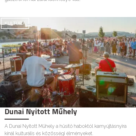
KULTÚRA
Dunai Nyitott Műhely
A Dunai Nyitott Műhely a hűsítő haboktól karnyújtásnyira
kínál kulturális és közösségi élményeket.