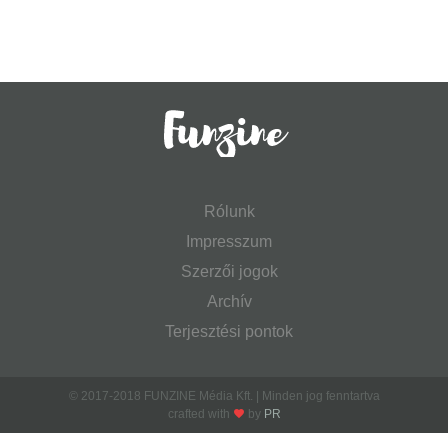
Rólunk
Impresszum
Szerzői jogok
Archív
Terjesztési pontok
© 2017-2018 FUNZINE Média Kft. | Minden jog fenntartva
crafted with
by
PR