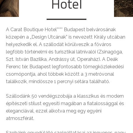
Hotel
A Carat Boutique Hotel**** Budapest belvárosának
közepén a „Design Utcának” is nevezett Király utcában
helyezkedik el. A szállodát körülveszik a főváros
legfőbb történelmi és turisztikai látnivalói (Zsinagóga,
Szt. István Bazilika, Andrássy út, Operaház). A Deák
Ferenc tér, Budapest legfontosabb tömegközlekedési
csomópontja, ahol többek között a 3 metróvonal
találkozik, mindössze 1 percnyi sétára található.
Szállodánk 50 vendégszobája a klasszikus és modern
építészeti stílust egyesíti magában a fiatalossággal és
eleganciával, ezzel alkotva meg egy egyéni
atmoszférát.
Szobáink egyedülálló szolgáltatásai az ingyenes, nagy