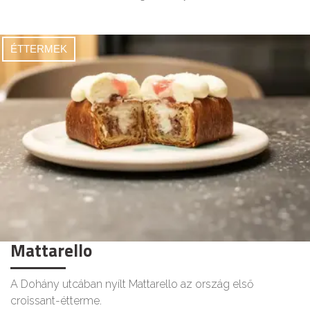
ÉTTERMEK
Mattarello
A Dohány utcában nyílt Mattarello az ország első
croissant-étterme.