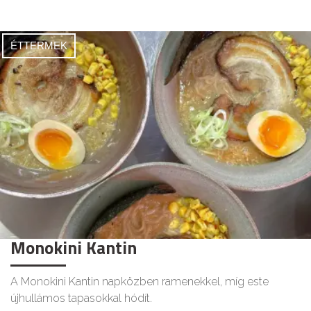
ÉTTERMEK
Monokini Kantin
A Monokini Kantin napközben ramenekkel, míg este
újhullámos tapasokkal hódít.