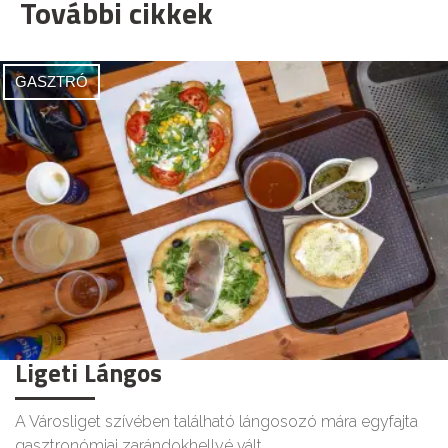
További cikkek
GASZTRÓ
Ligeti Lángos
A Városliget szívében található lángosozó mára egyfajta
gasztronómiai zarándokhellyé vált.