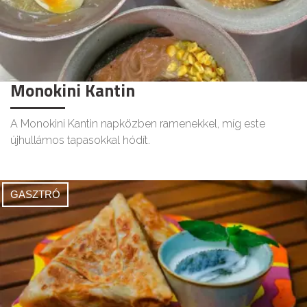
Monokini Kantin
A Monokini Kantin napközben ramenekkel, míg este
újhullámos tapasokkal hódít.
GASZTRÓ