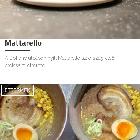
Mattarello
A Dohány utcában nyílt Mattarello az ország első
croissant-étterme.
ÉTTERMEK