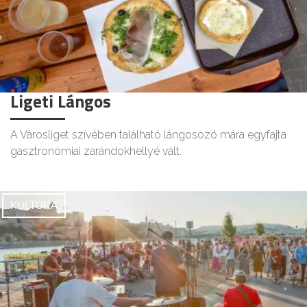
Ligeti Lángos
A Városliget szívében található lángosozó mára egyfajta
gasztronómiai zarándokhellyé vált.
KULTÚRA