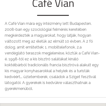
Café Vian
A Café Vian mára egy intézmény lett Budapesten.
2008-ban egy szociológiai felmérés keretében
megkérdezték a magyarokat, hogy látják, hogyan
változott meg az életük az elmúlt 10 évben. A 2 fő
dolog, amit említettek: 1. mobiltelefonok, 2.a
vendéglátó teraszok megjelenése, köztük a Café Vian-
é. 1998-tól ez a kis bisztró salátákat kínáló
koktélbárból tradicionális francia bisztróvá alakult egy
kis magyar konyhasarokkal a helyiek és a turisták
kedvéért…. üzletemberek, családok a Sziget fesztivál
látogatói. A gyerekek is kedvükre választhatnak a
gyerekmenüből.