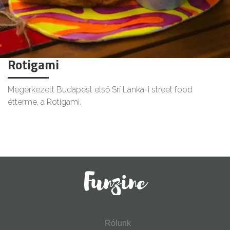
Rotigami
Megérkezett Budapest első Srí Lanka-i street food
étterme, a Rotigami.
Rólunk