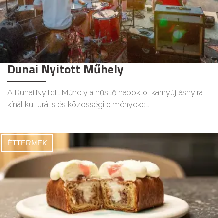
Dunai Nyitott Műhely
A Dunai Nyitott Műhely a hűsítő haboktól karnyújtásnyira
kínál kulturális és közösségi élményeket.
ÉTTERMEK