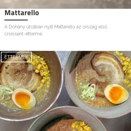
Mattarello
A Dohány utcában nyílt Mattarello az ország első
croissant-étterme.
ÉTTERMEK