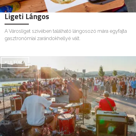
Ligeti Lángos
A Városliget szívében található lángosozó mára egyfajta
gasztronómiai zarándokhellyé vált.
KULTÚRA