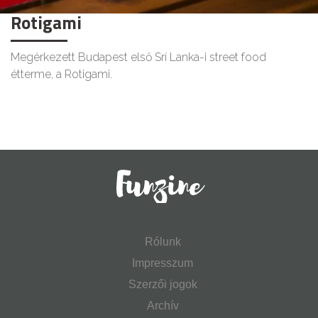
Rotigami
Megérkezett Budapest első Srí Lanka-i street food
étterme, a Rotigami.
Rólunk
Impresszum
Szerzői jogok
Archív