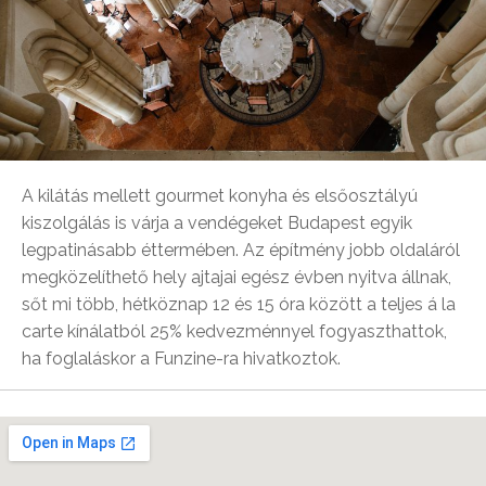
A kilátás mellett gourmet konyha és elsőosztályú
kiszolgálás is várja a vendégeket Budapest egyik
legpatinásabb éttermében. Az építmény jobb oldaláról
megközelíthető hely ajtajai egész évben nyitva állnak,
sőt mi több, hétköznap 12 és 15 óra között a teljes á la
carte kínálatból 25% kedvezménnyel fogyaszthattok,
ha foglaláskor a Funzine-ra hivatkoztok.