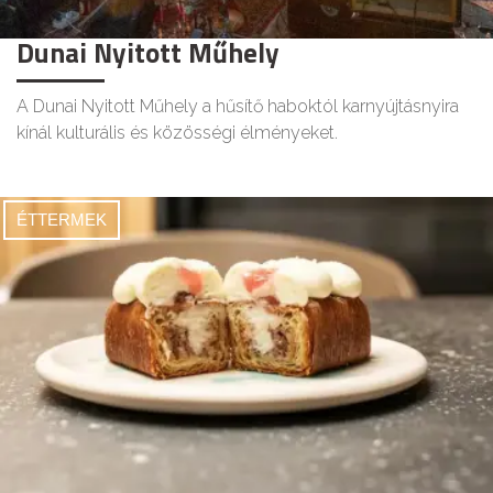
Dunai Nyitott Műhely
A Dunai Nyitott Műhely a hűsítő haboktól karnyújtásnyira
kínál kulturális és közösségi élményeket.
ÉTTERMEK