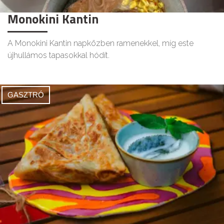
Monokini Kantin
A Monokini Kantin napközben ramenekkel, míg este
újhullámos tapasokkal hódít.
GASZTRÓ