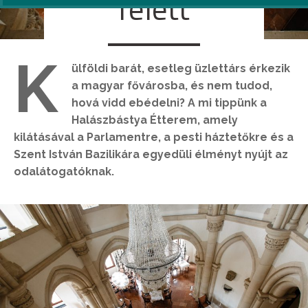
felett
K
ülföldi barát, esetleg üzlettárs érkezik
a magyar fővárosba, és nem tudod,
hová vidd ebédelni? A mi tippünk a
Halászbástya Étterem, amely
kilátásával a Parlamentre, a pesti háztetőkre és a
Szent István Bazilikára egyedüli élményt nyújt az
odalátogatóknak.