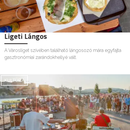
Ligeti Lángos
A Városliget szívében található lángosozó mára egyfajta
gasztronómiai zarándokhellyé vált.
KULTÚRA