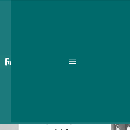
Budavári
Művelődési