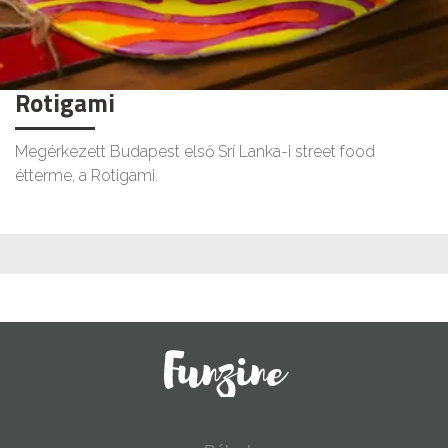
Rotigami
Megérkezett Budapest első Srí Lanka-i street food
étterme, a Rotigami.