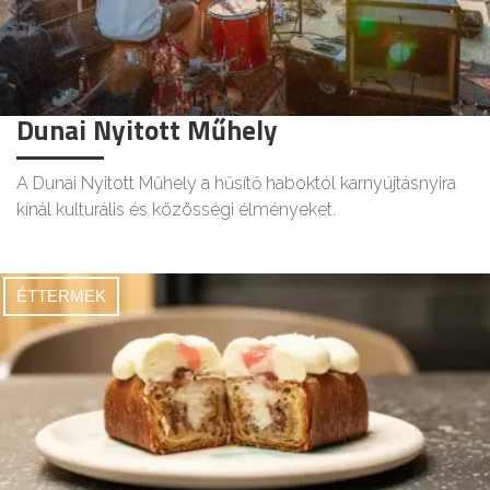
Dunai Nyitott Műhely
A Dunai Nyitott Műhely a hűsítő haboktól karnyújtásnyira
kínál kulturális és közösségi élményeket.
ÉTTERMEK