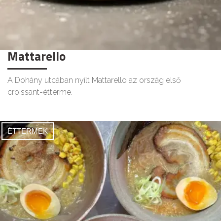
Mattarello
A Dohány utcában nyílt Mattarello az ország első
croissant-étterme.
ÉTTERMEK