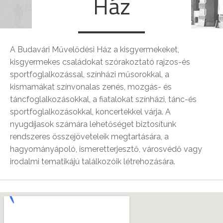
Ház
A Budavári Művelődési Ház a kisgyermekeket,
kisgyermekes családokat szórakoztató rajzos-és
sportfoglalkozással, színházi műsorokkal, a
kismamákat színvonalas zenés, mozgás- és
táncfoglalkozásokkal, a fiatalokat színházi, tánc-és
sportfoglalkozásokkal, koncertekkel várja. A
nyugdíjasok számára lehetőséget biztosítunk
rendszeres összejöveteleik megtartására, a
hagyományápoló, ismeretterjesztő, városvédő vagy
irodalmi tematikájú találkozóik létrehozására.