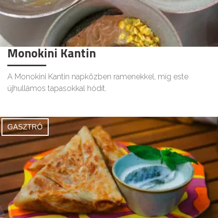
Monokini Kantin
A Monokini Kantin napközben ramenekkel, míg este
újhullámos tapasokkal hódít.
GASZTRÓ