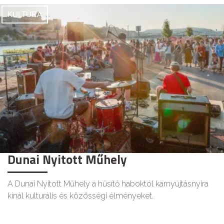
KULTÚRA
Dunai Nyitott Műhely
A Dunai Nyitott Műhely a hűsítő haboktól karnyújtásnyira
kínál kulturális és közösségi élményeket.