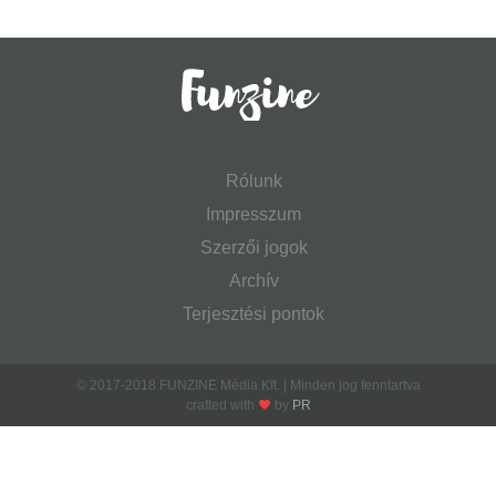
Rólunk
Impresszum
Szerzői jogok
Archív
Terjesztési pontok
© 2017-2018 FUNZINE Média Kft. | Minden jog fenntartva
crafted with
by
PR