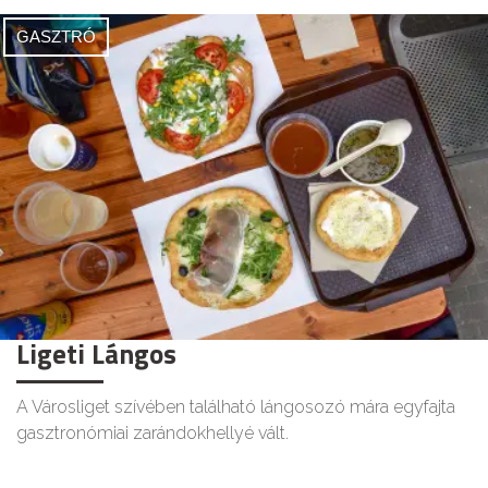
GASZTRÓ
Ligeti Lángos
A Városliget szívében található lángosozó mára egyfajta
gasztronómiai zarándokhellyé vált.