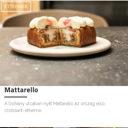
ÉTTERMEK
Mattarello
A Dohány utcában nyílt Mattarello az ország első
croissant-étterme.