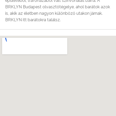
épületéből, trafóházából vált színvonalas bárrá. A
BRKLYN Budapest olvasztótégelye, ahol barátok azok
is, akik az életben nagyon különböző utakon járnak.
BRKLYN itt barátokra találsz.