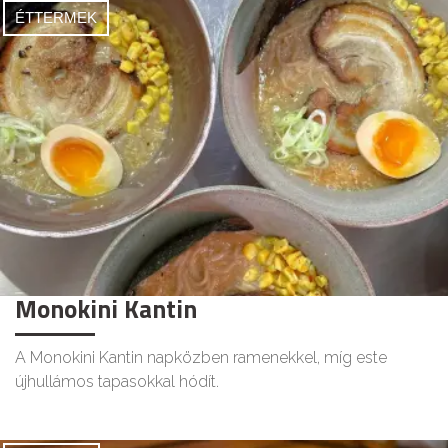
ÉTTERMEK
Monokini Kantin
A Monokini Kantin napközben ramenekkel, míg este
újhullámos tapasokkal hódít.