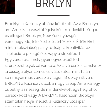
BRKLYN
Brooklyn a Kazinczy utcába költözött. Az a Brooklyn,
ami Amerika olvasztótégelyeként mindenkit befogad
és elfogad. Brooklyn, New York nyüzsgő
városnegyede, tele élettel és értékekkel. Értékekkel,
mint a sokszínűség, a nyitottság, a kreativitás, az
inspiráció, a pezsgő élet vagy a streetfood.
Egy városrész, mely gyárnegyedekből lett
szórakozóhelyekkel van tele. Az a városrész, amelynek
lakossága o
lyan színes és változatos, mint talán
semmilyen más városé a világon. Brooklyn itt van.
BRKLYN a Kazinczy utcában. Egy csepp Amerika, egy
csipetnyi színesség, de mindenekelőtt egy hely, ahol
barátok közt vagy. A BRKLYN, hasonlóan Brooklyn
számtalan helye mellett, a Kazinczy utca ipari